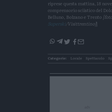
riprese questa mattina, 18 no
comprensorio sciistico del Dolo
Belluno, Bolzano e Trento
[fot
Superski
/Visittrentino]
]
questo
questo
articolo
articolo
Categorie:
Locale
Spettacolo
S
su
su
Whatsapp
Telegram