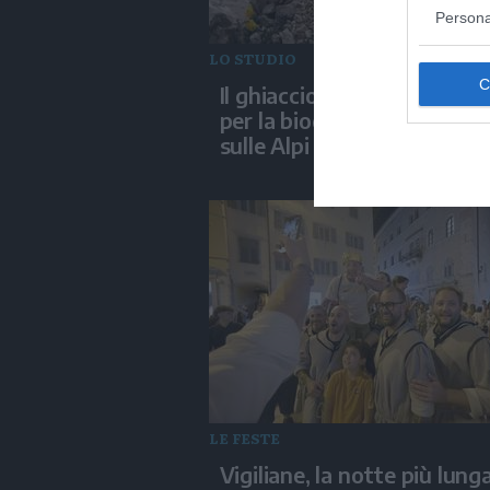
Persona
LO STUDIO
Il ghiaccio sepolto è un rif
per la biodiversità d'alta 
sulle Alpi
LE FESTE
Vigiliane, la notte più lunga