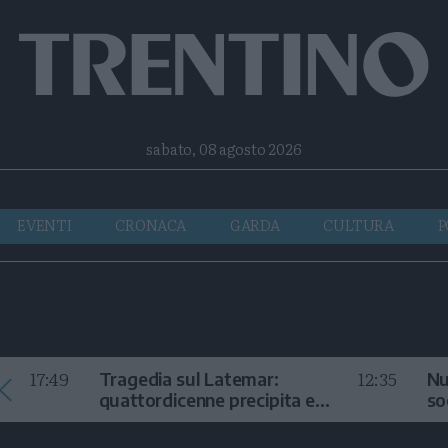
Facebook
Twitter
Instagram
Telegram
RSS
sabato, 08 agosto 2026
EVENTI
CRONACA
GARDA
CULTURA
P
17:49
12:35
Tragedia sul Latemar:
Nu
quattordicenne precipita e
so
muore
in