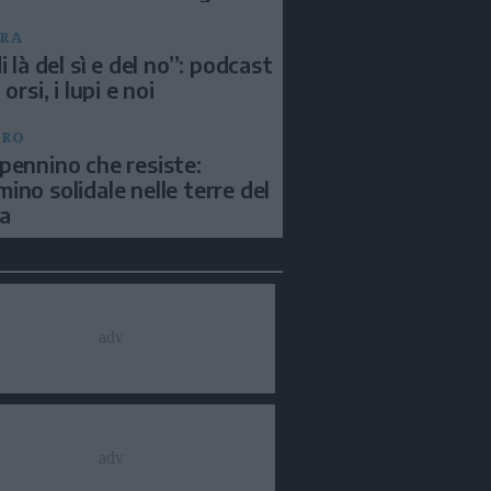
RA
i là del sì e del no”: podcast
 orsi, i lupi e noi
BRO
pennino che resiste:
ino solidale nelle terre del
a