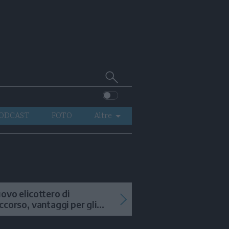
Cerca
su
Trentino
ODCAST
FOTO
Altre
VIDEO
GENERAZIONI
ITALIA-MONDO
ovo elicottero di
ccorso, vantaggi per gli
terventi in alta quota