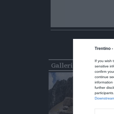
Trentino -
If you wish 
Gallerie
sensitive in
confirm you
continue se
information 
further disc
participants
Downstream 