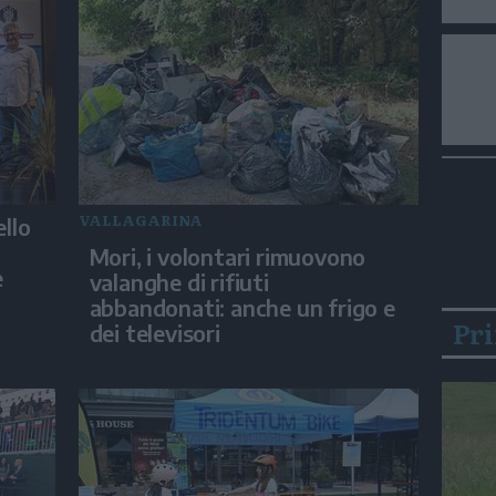
VALLAGARINA
ello
Mori, i volontari rimuovono
e
valanghe di rifiuti
abbandonati: anche un frigo e
Pr
dei televisori