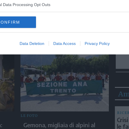
l Data Processing Opt Outs
LE FOTO
CONFIRM
ugio
Caldo e ferie, lago di Garda
quota
sabato e domenica preso
d'assalto
Data Deletion
Data Access
Privacy Policy
Am
RICE
LE FOTO
Crisi
:
Gemona, migliaia di alpini al
le f