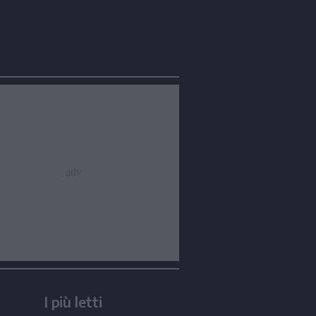
Condividi
Condividi
Twitter
Condividi
Mail
 Scandola, passo Rolle
I più letti