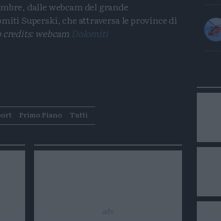
vembre, dalle webcam del grande
miti Superski, che attraversa le province di
o credits: webcam
Dolomiti
Condividi
Condividi
Twitter
Condividi
Mail
port
Primo Piano
Tutti