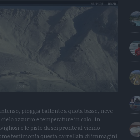
Precedente
1
/
34
ntenso, pioggia battente a quota basse, neve
, cielo azzurro e temperature in calo. In
liosi e le piste da sci pronte al vicino
come testimonia questa carrellata di immagini