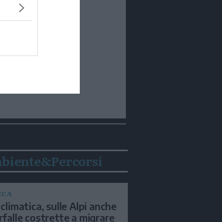
biente&Percorsi
RCA
 climatica, sulle Alpi anche
arfalle costrette a migrare