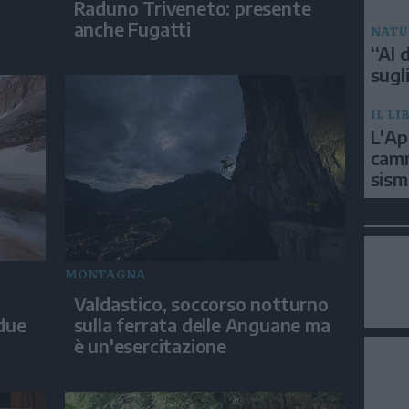
Raduno Triveneto: presente
anche Fugatti
NATU
“Al d
sugli
IL LI
L'Ap
camm
sism
MONTAGNA
Valdastico, soccorso notturno
 due
sulla ferrata delle Anguane ma
è un'esercitazione