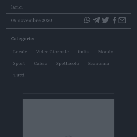
larici
09 novembre 2020
questo
questo
articolo
articolo
Categorie:
su
su
Whatsapp
Telegram
Locale
Video Giornale
Italia
Mondo
Sport
Calcio
Spettacolo
Economia
Tutti