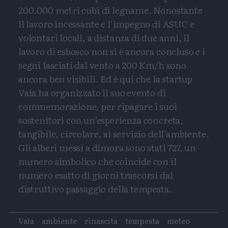
200.000 metri cubi di legname. Nonostante
il lavoro incessante e l’impegno di ASUC e
volontari locali, a distanza di due anni, il
lavoro di esbosco non si è ancora concluso e i
segni lasciati dal vento a 200 Km/h sono
ancora ben visibili. Ed è qui che la startup
Vaia ha organizzato il suo evento di
commemorazione, per ripagare i suoi
sostenitori con un’esperienza concreta,
tangibile, circolare, al servizio dell’ambiente.
Gli alberi messi a dimora sono stati 727, un
numero simbolico che coincide con il
numero esatto di giorni trascorsi dal
distruttivo passaggio della tempesta.
Tags
Vaia
ambiente
rinascita
tempesta
meteo