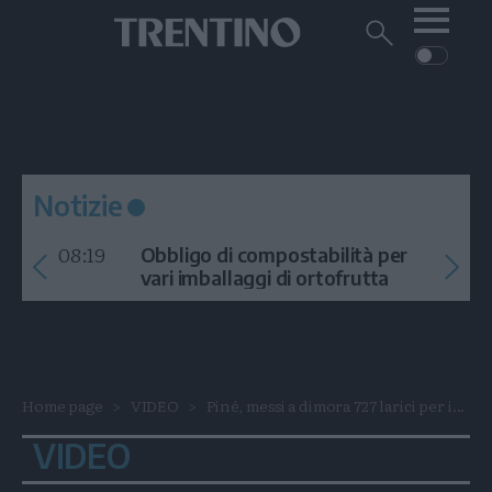
Me
Trentino
Cerca
su
Trentino
Cerca
su
Navigazione
Home
MONTAGNA
Trentino
principale
Facebook
Twitt
I
AMBIENTE
EVENTI
CRONACA
GARDA
CULTURA
PODCAST
Notizie
FOTO
Altre
08:19
Obbligo di compostabilità per
VIDEO
vari imballaggi di ortofrutta
GENERAZIONI
ITALIA-MONDO
Home page
VIDEO
Piné, messi a dimora 727 larici per i...
VIDEO