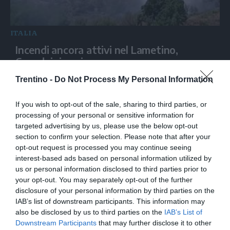
ITALIA
Incendi ancora attivi nel Lametino,
Canadair in azione
Trentino -
Do Not Process My Personal Information
If you wish to opt-out of the sale, sharing to third parties, or
processing of your personal or sensitive information for
targeted advertising by us, please use the below opt-out
section to confirm your selection. Please note that after your
opt-out request is processed you may continue seeing
interest-based ads based on personal information utilized by
us or personal information disclosed to third parties prior to
your opt-out. You may separately opt-out of the further
disclosure of your personal information by third parties on the
ITALIA
IAB’s list of downstream participants. This information may
Kompatscher: "Alto Adige modello di
also be disclosed by us to third parties on the
IAB’s List of
convivenza"
Downstream Participants
that may further disclose it to other