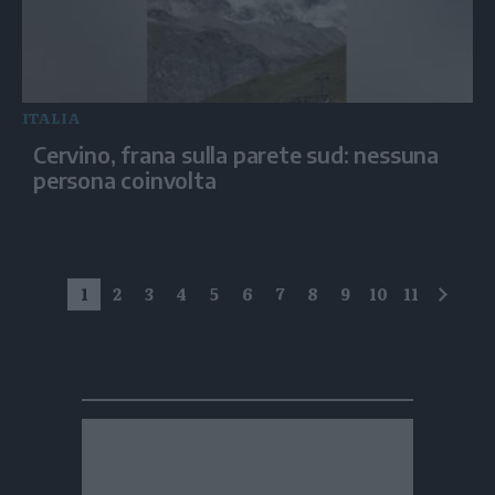
ITALIA
Cervino, frana sulla parete sud: nessuna
persona coinvolta
1
2
3
4
5
6
7
8
9
10
11
succe