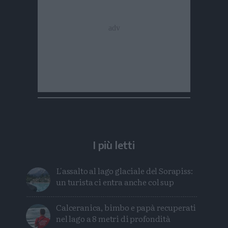
I più letti
L'assalto al lago glaciale del Sorapiss:
un turista ci entra anche col sup
Calceranica, bimbo e papà recuperati
nel lago a 8 metri di profondità