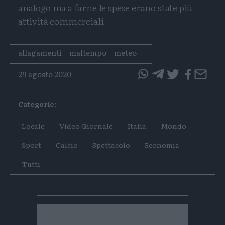
analogo ma a farne le spese erano state più
attività commerciali
Tags
allagamenti
maltempo
meteo
29 agosto 2020
questo
questo
articolo
articolo
Categorie:
su
su
Whatsapp
Telegram
Locale
Video Giornale
Italia
Mondo
Sport
Calcio
Spettacolo
Economia
Tutti