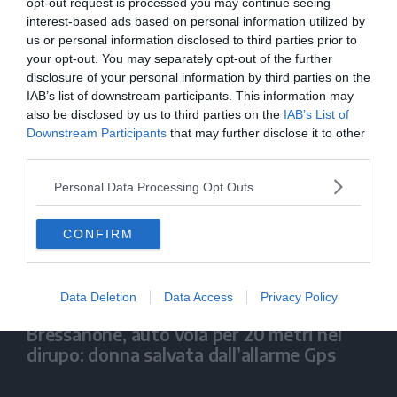
opt-out request is processed you may continue seeing
interest-based ads based on personal information utilized by
us or personal information disclosed to third parties prior to
your opt-out. You may separately opt-out of the further
disclosure of your personal information by third parties on the
IAB’s list of downstream participants. This information may
also be disclosed by us to third parties on the
IAB’s List of
Al Druso arriva la Samp: per il Südtirol
Downstream Participants
that may further disclose it to other
un'altra sfida da dentro o fuori
third parties.
Personal Data Processing Opt Outs
CONFIRM
Data Deletion
Data Access
Privacy Policy
Bressanone, auto vola per 20 metri nel
dirupo: donna salvata dall’allarme Gps