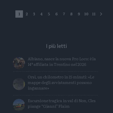
1
2
3
4
5
6
7
8
9
10
11
succe
I più letti
Albiano, nasce la nuova Pro Loco: è la
14ª affiliata in Trentino nel 2026
Orsi, un chilometro in 15 minuti: «Le
mappe degli avvistamenti possono
ingannare»
Escursione tragica in val di Non, Cles
piange “Gianni” Flaim