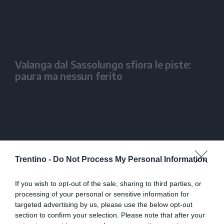
Valanga dal Sassolungo sfiora le piste:
paura ma nessun ferito
Trentino -
Do Not Process My Personal Information
Frana di Cortesano, un'esplosione fa
If you wish to opt-out of the sale, sharing to third parties, or
crollare il blocco roccioso
processing of your personal or sensitive information for
targeted advertising by us, please use the below opt-out
section to confirm your selection. Please note that after your