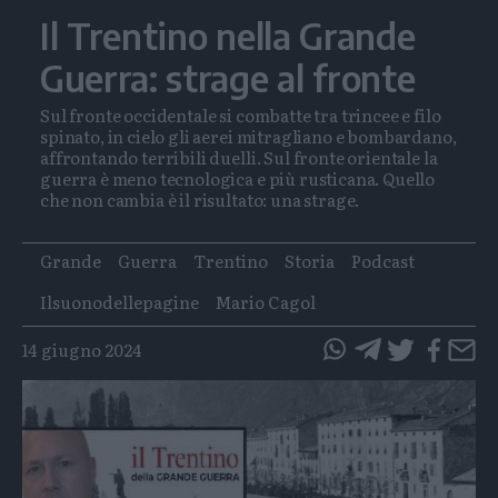
Il Trentino nella Grande
Guerra: strage al fronte
Sul fronte occidentale si combatte tra trincee e filo
spinato, in cielo gli aerei mitragliano e bombardano,
affrontando terribili duelli. Sul fronte orientale la
guerra è meno tecnologica e più rusticana. Quello
che non cambia è il risultato: una strage.
Tags
Grande
Guerra
Trentino
Storia
Podcast
Ilsuonodellepagine
Mario Cagol
14 giugno 2024
questo
questo
articolo
articolo
su
su
Whatsapp
Telegram