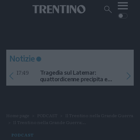
Me
Trentino
Cerca
su
Trentino
Cerca
su
Navigazione
Home
MONTAGNA
Trentino
principale
Facebook
Twitt
I
AMBIENTE
EVENTI
CRONACA
GARDA
CULTURA
PODCAST
Notizie
FOTO
Altre
17:49
Tragedia sul Latemar:
VIDEO
quattordicenne precipita e
muore
GENERAZIONI
ITALIA-MONDO
Home page
PODCAST
Il Trentino nella Grande Guerra
Il Trentino nella Grande Guerra:...
PODCAST