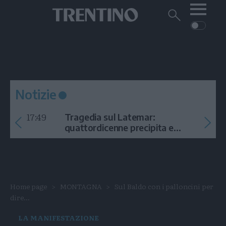
Me
Trentino
Cerca
su
Trentino
Cerca
su
Navigazione
Home
MONTAGNA
Trentino
principale
Facebook
Twitt
I
AMBIENTE
EVENTI
CRONACA
GARDA
CULTURA
PODCAST
Notizie
FOTO
Altre
17:49
Tragedia sul Latemar:
VIDEO
quattordicenne precipita e
muore
GENERAZIONI
ITALIA-MONDO
Home page
MONTAGNA
Sul Baldo con i palloncini per
dire...
LA MANIFESTAZIONE