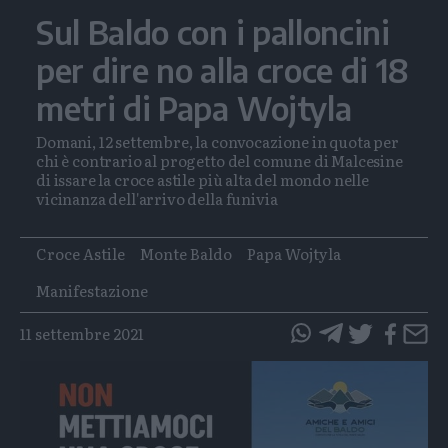
Sul Baldo con i palloncini
per dire no alla croce di 18
metri di Papa Wojtyla
Domani, 12 settembre, la convocazione in quota per
chi è contrario al progetto del comune di Malcesine
di issare la croce astile più alta del mondo nelle
vicinanza dell'arrivo della funivia
Tags
Croce Astile
Monte Baldo
Papa Wojtyla
Manifestazione
11 settembre 2021
questo
questo
articolo
articolo
su
su
Whatsapp
Telegram