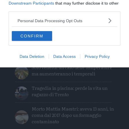
Downstream Participants
that may further disclose it to other
third parties.
I più letti
Personal Data Processing Opt Outs
L'assalto al lago glaciale del Sorapiss:
un turista ci entra anche col sup
CONFIRM
Calceranica, bimbo e papà recuperati
nel lago a 8 metri di profondità
Data Deletion
Data Access
Privacy Policy
Solo venerdì un calo delle temperature
ma aumenteranno i temporali
Tragedia in piscina: perde la vita un
ragazzo di Trento
Morto Mattia Maestri: aveva 13 anni, in
coma dal 2017 dopo un formaggio
contaminato