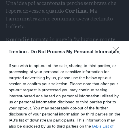
Una idea poi accantonata perche sembrava che
l’opera dovesse a quando
Cortina
. Ma
l’amministrazione comunale aveva declinato
l’offerta.
E quindi è tornata in auge la “soluzione monte
Baldo” in località Tratto Spino. E domani ci sarà
Trentino -
Do Not Process My Personal Information
la protesta.
If you wish to opt-out of the sale, sharing to third parties, or
Condividi
Condividi
Twitter
Condividi
Mail
processing of your personal or sensitive information for
questo
questo
targeted advertising by us, please use the below opt-out
Tags
Croce Astile
Monte Baldo
Papa Wojtyla
articolo
articolo
section to confirm your selection. Please note that after your
su
su
opt-out request is processed you may continue seeing
Manifestazione
Whatsapp
Telegram
interest-based ads based on personal information utilized by
us or personal information disclosed to third parties prior to
your opt-out. You may separately opt-out of the further
disclosure of your personal information by third parties on the
IAB’s list of downstream participants. This information may
also be disclosed by us to third parties on the
IAB’s List of