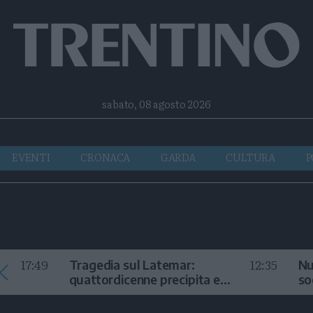
Facebook
Twitter
Instagram
Telegram
RSS
sabato, 08 agosto 2026
EVENTI
CRONACA
GARDA
CULTURA
P
17:49
12:35
Tragedia sul Latemar:
Nu
quattordicenne precipita e
so
muore
in