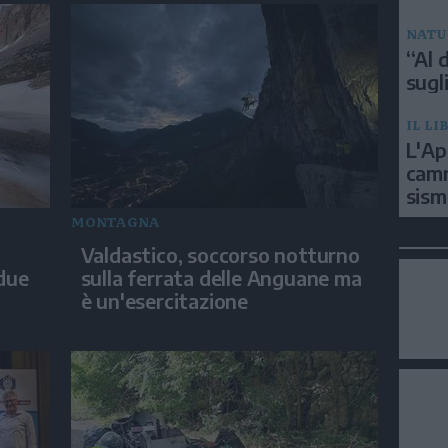
NATU
“Al d
sugli
IL LI
L'Ap
camm
sism
MONTAGNA
Valdastico, soccorso notturno
 due
sulla ferrata delle Anguane ma
è un'esercitazione