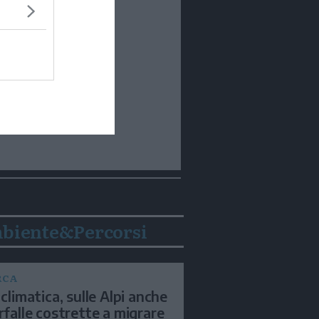
biente&Percorsi
RCA
 climatica, sulle Alpi anche
arfalle costrette a migrare