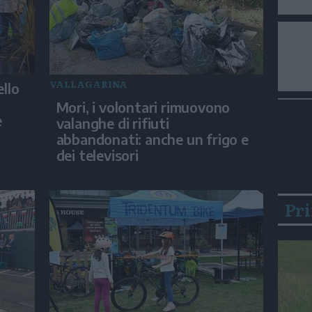
VALLAGARINA
ello
Mori, i volontari rimuovono
e
valanghe di rifiuti
abbandonati: anche un frigo e
dei televisori
Pr