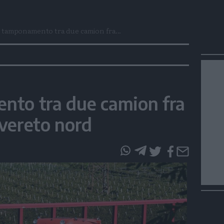
, tamponamento tra due camion fra...
nto tra due camion fra
vereto nord
questo
questo
articolo
articolo
su
su
Whatsapp
Telegram