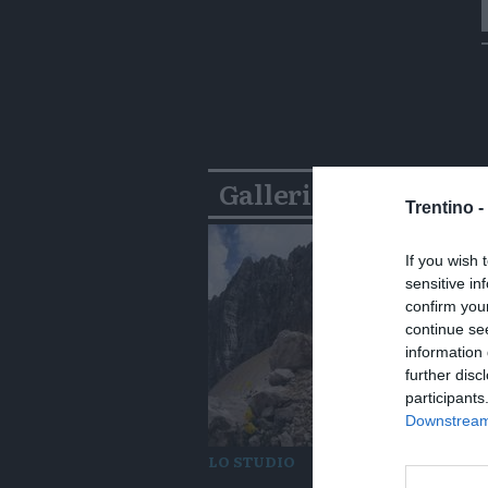
Gallerie
Trentino -
If you wish 
sensitive in
confirm you
continue se
information 
further disc
participants
Downstream 
LO STUDIO