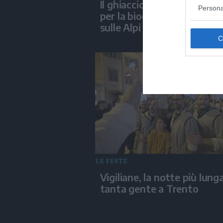
Il ghiaccio sepolto è un rif
Persona
per la biodiversità d'alta 
sulle Alpi
LE FESTE
Vigiliane, la notte più lunga
tanta gente a Trento