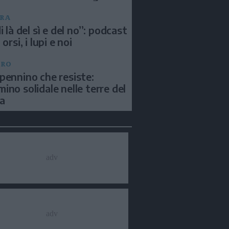
RA
i là del sì e del no”: podcast
 orsi, i lupi e noi
BRO
pennino che resiste:
ino solidale nelle terre del
a