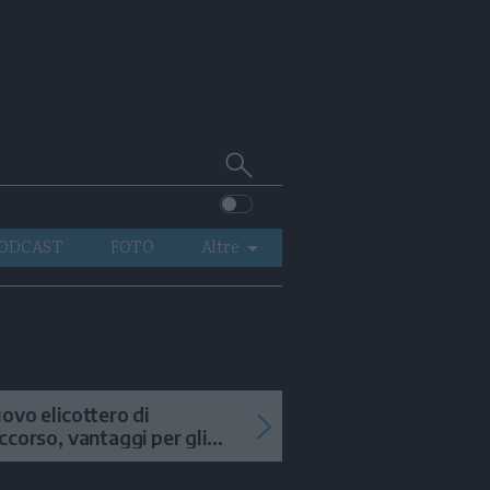
Cerca
su
Trentino
ODCAST
FOTO
Altre
VIDEO
GENERAZIONI
ITALIA-MONDO
ovo elicottero di
ccorso, vantaggi per gli
terventi in alta quota