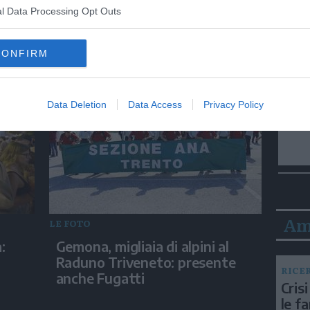
ugio
Caldo e ferie, lago di Garda
l Data Processing Opt Outs
quota
sabato e domenica preso
d'assalto
CONFIRM
Data Deletion
Data Access
Privacy Policy
Am
LE FOTO
:
Gemona, migliaia di alpini al
Raduno Triveneto: presente
RICE
anche Fugatti
Crisi
le f