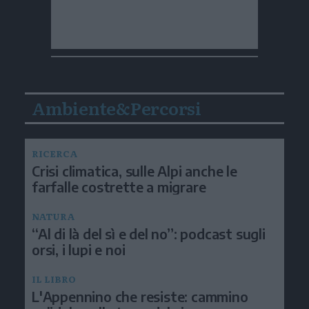
Ambiente&Percorsi
RICERCA
Crisi climatica, sulle Alpi anche le
farfalle costrette a migrare
NATURA
“Al di là del sì e del no”: podcast sugli
orsi, i lupi e noi
IL LIBRO
L'Appennino che resiste: cammino