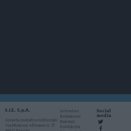
Social
S.I.E. S.p.A.
Scriveteci
media
Redazione
Società Iniziative Editoriali
Rss/xml
Via Missioni Africane n. 17
Pubblicità
38121 Trento