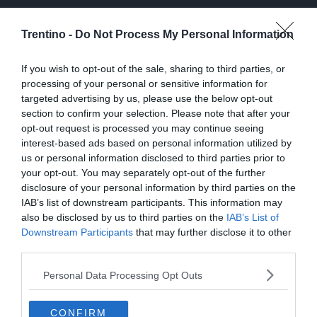
Valanga dal Sassolungo sfiora le piste:
Trentino -
Do Not Process My Personal Information
paura ma nessun ferito
If you wish to opt-out of the sale, sharing to third parties, or
processing of your personal or sensitive information for
targeted advertising by us, please use the below opt-out
section to confirm your selection. Please note that after your
opt-out request is processed you may continue seeing
interest-based ads based on personal information utilized by
us or personal information disclosed to third parties prior to
your opt-out. You may separately opt-out of the further
Frana di Cortesano, un'esplosione fa
disclosure of your personal information by third parties on the
IAB’s list of downstream participants. This information may
crollare il blocco roccioso
also be disclosed by us to third parties on the
IAB’s List of
Downstream Participants
that may further disclose it to other
third parties.
Personal Data Processing Opt Outs
CONFIRM