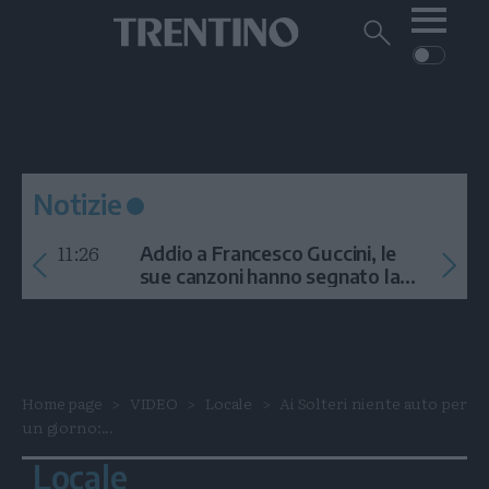
Me
Trentino
Cerca
su
Trentino
Cerca
su
Navigazione
Home
MONTAGNA
Trentino
principale
Facebook
Twitt
I
AMBIENTE
EVENTI
CRONACA
GARDA
CULTURA
PODCAST
Notizie
FOTO
Altre
11:26
Addio a Francesco Guccini, le
VIDEO
sue canzoni hanno segnato la
storia
GENERAZIONI
ITALIA-MONDO
Home page
VIDEO
Locale
Ai Solteri niente auto per
un giorno:...
Locale