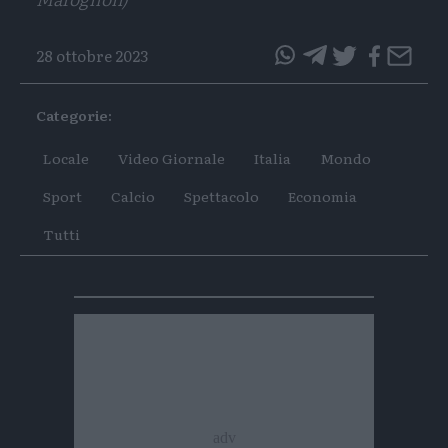
28 ottobre 2023
questo
questo
articolo
articolo
Categorie:
su
su
Whatsapp
Telegram
Locale
Video Giornale
Italia
Mondo
Sport
Calcio
Spettacolo
Economia
Tutti