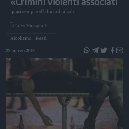
«Crimini violenti associati
quasi sempre all’abuso di alcol»
di Luca Marognoli
Tags
Alcolismo
Reati
23 marzo 2013
questo
questo
articolo
articolo
su
su
Whatsapp
Telegram