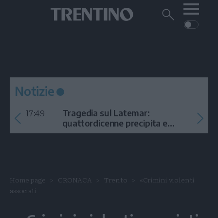
Me
Trentino
Cerca
su
Trentino
Cerca
su
Navigazione
Home
MONTAGNA
Trentino
principale
Facebook
Twitt
I
AMBIENTE
EVENTI
CRONACA
GARDA
CULTURA
PODCAST
Notizie
FOTO
Altre
17:49
Tragedia sul Latemar:
VIDEO
quattordicenne precipita e
muore
GENERAZIONI
ITALIA-MONDO
Home page
CRONACA
Trento
«Crimini violenti
associati