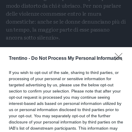
modo distorto da chi è ubriaco. Per non parlare
delle violenze commesse entro le mura
domestiche: anche se le donne denunciano più di
un tempo, la maggior parte di esse passano
ancora sotto silenzio».
Trentino -
Do Not Process My Personal Information
If you wish to opt-out of the sale, sharing to third parties, or
©RIPRODUZIONE RISERVATA
processing of your personal or sensitive information for
targeted advertising by us, please use the below opt-out
section to confirm your selection. Please note that after your
Condividi
Condividi
Twitter
Condividi
Mail
opt-out request is processed you may continue seeing
questo
questo
Tags
interest-based ads based on personal information utilized by
Alcolismo
Reati
articolo
articolo
us or personal information disclosed to third parties prior to
su
su
your opt-out. You may separately opt-out of the further
Whatsapp
Telegram
disclosure of your personal information by third parties on the
IAB’s list of downstream participants. This information may