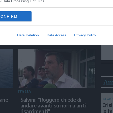
l Data Processing Opt Outs
ITALIA
CONFIRM
ra
Gualtieri: "Responsabilità del
Viminale su Spin Time? La
posizione dei partiti è nota"
Data Deletion
Data Access
Privacy Policy
Am
ITALIA
RICE
iane
Salvini: "Roggero chiede di
Crisi
r
andare avanti su norma anti-
le f
risarcimenti"