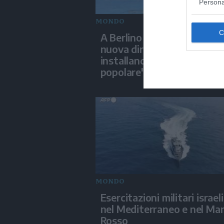
Persona
MONDO
A Berlino un teatro inaugu
nuova direzione artistica
installando una "piscina
popolare"
MONDO
Esercitazioni militari israel
nel Mediterraneo e nel Ma
Rosso