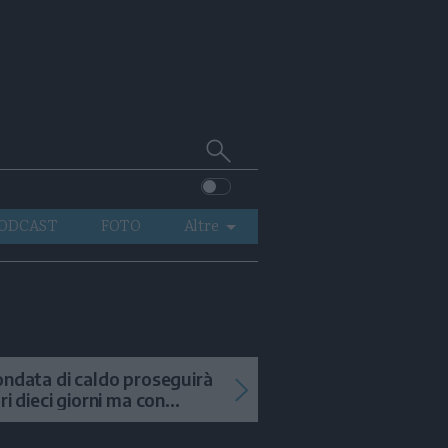
Cerca
su
Trentino
ODCAST
FOTO
Altre
VIDEO
GENERAZIONI
ITALIA-MONDO
ondata di caldo proseguirà
tri dieci giorni ma con
mporali