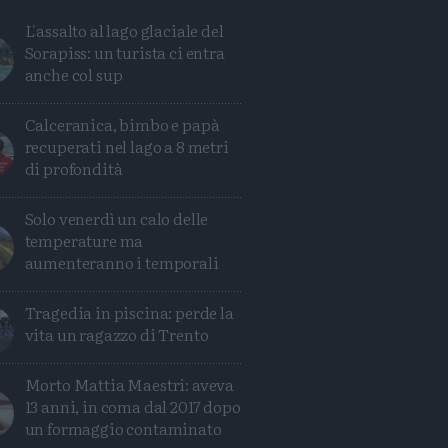
L'assalto al lago glaciale del
Sorapiss: un turista ci entra
anche col sup
Calceranica, bimbo e papà
recuperati nel lago a 8 metri
di profondità
Solo venerdì un calo delle
temperature ma
aumenteranno i temporali
Tragedia in piscina: perde la
Condividi
Condividi
Twitter
Condividi
Mail
vita un ragazzo di Trento
Morto Mattia Maestri: aveva
13 anni, in coma dal 2017 dopo
un formaggio contaminato