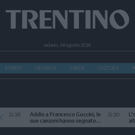
Facebook
Twitter
Instagram
Telegram
RSS
sabato, 08 agosto 2026
EVENTI
CRONACA
GARDA
CULTURA
P
11:26
11:20
Addio a Francesco Guccini, le
L'
sue canzoni hanno segnato
al
la storia
te