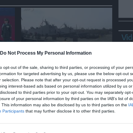
Vid
Do Not Process My Personal Information
MONDO
a
Il presidente di Taiwan
to opt-out of the sale, sharing to third parties, or processing of your per
à e
ispeziona le esercitazioni della
formation for targeted advertising by us, please use the below opt-out s
Marina
r selection. Please note that after your opt-out request is processed y
eing interest-based ads based on personal information utilized by us or
disclosed to third parties prior to your opt-out. You may separately opt-
losure of your personal information by third parties on the IAB’s list of
Bepp
. This information may also be disclosed by us to third parties on the
IA
sta
Participants
that may further disclose it to other third parties.