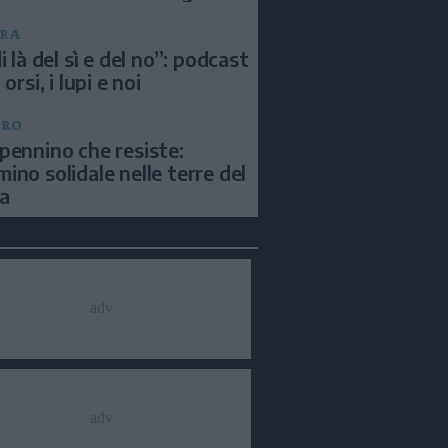
RA
i là del sì e del no”: podcast
 orsi, i lupi e noi
BRO
pennino che resiste:
ino solidale nelle terre del
a