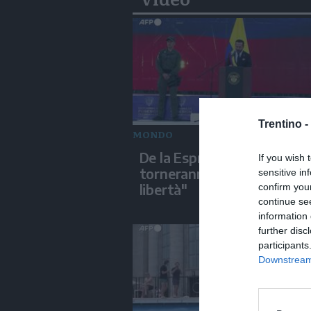
Trentino -
MONDO
De la Espriella: "In Colombi
If you wish 
torneranno ordine, autorit
sensitive in
libertà"
confirm you
continue se
information 
further disc
participants
Downstream 