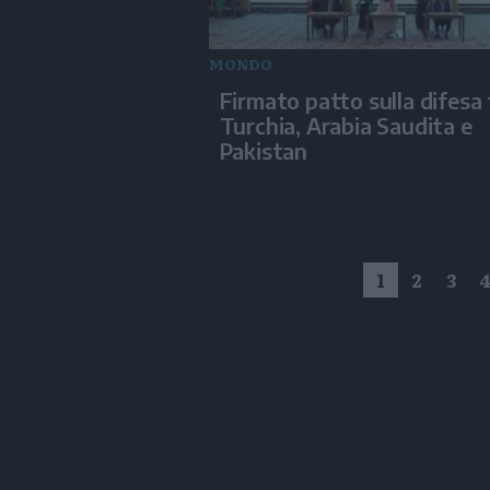
MONDO
Firmato patto sulla difesa 
Turchia, Arabia Saudita e
Pakistan
1
2
3