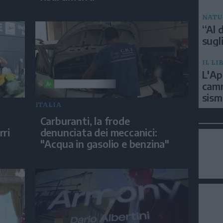
NATU
“Al d
sugli
IL LI
L'Ap
camm
sism
ITALIA
Carburanti, la frode
rri
denunciata dei meccanici:
"Acqua in gasolio e benzina"