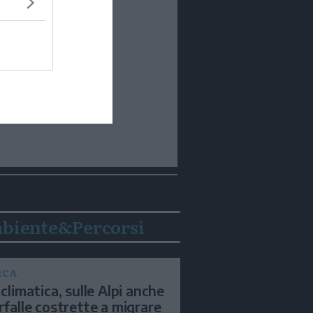
biente&Percorsi
RCA
 climatica, sulle Alpi anche
arfalle costrette a migrare