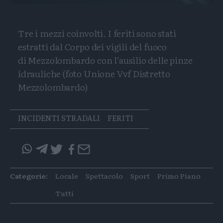
Tre i mezzi coinvolti. I feriti sono stati
estratti dal Corpo dei vigili del fuoco
di Mezzolombardo con l’ausilio delle pinze
idrauliche (foto Unione Vvf Distretto
Mezzolombardo)
Tags
INCIDENTI STRADALI
FERITI
Condividi
Condividi
Twitter
Condivid
Mail
questo
questo
articolo
articolo
Categorie:
Locale
Spettacolo
Sport
Primo Piano
su
su
Whatsapp
Telegram
Tutti