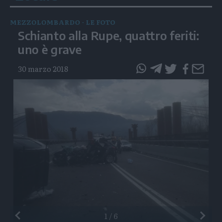
MEZZOLOMBARDO - LE FOTO
Schianto alla Rupe, quattro feriti:
uno è grave
30 marzo 2018
questo
questo
articolo
articolo
su
su
Whatsapp
Telegram
Preceden
1
/
6