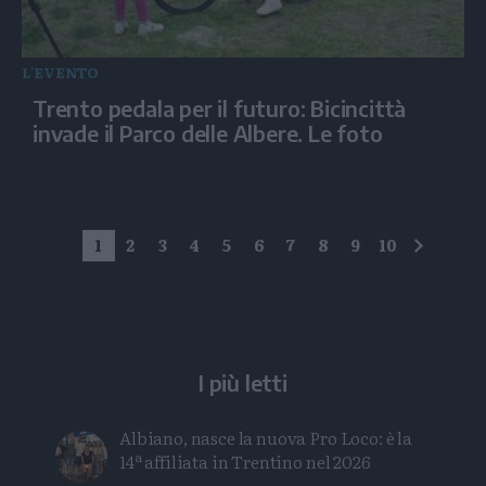
L'EVENTO
Trento pedala per il futuro: Bicincittà
invade il Parco delle Albere. Le foto
1
2
3
4
5
6
7
8
9
10
succes
I più letti
Albiano, nasce la nuova Pro Loco: è la
14ª affiliata in Trentino nel 2026