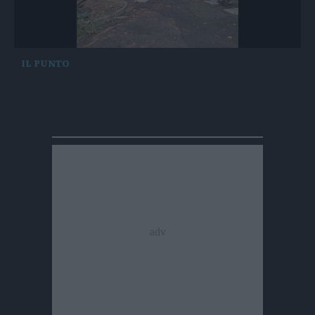
IL PUNTO
Temporali, paura in Alto Adige: l'albero cade
sul bus di linea