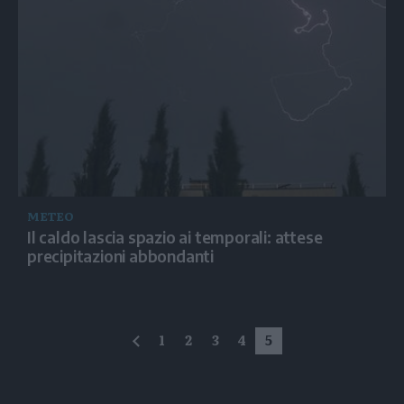
METEO
Il caldo lascia spazio ai temporali: attese
precipitazioni abbondanti
1
2
3
4
5
precedente