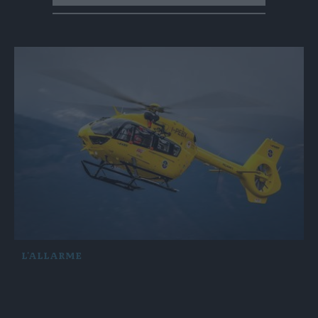
L'ALLARME
Frana sulle Dolomiti di Sesto: paura, ma
nessun coinvolto