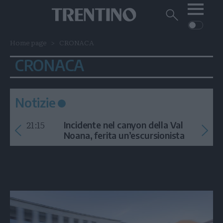
Me
Trentino
Cerca
su
Trentino
Cerca
Home page
CRONACA
su
Navigazione
Home
MONTAGNA
Trentino
CRONACA
principale
Facebook
Twitt
I
AMBIENTE
EVENTI
CRONACA
GARDA
CULTURA
PODCAST
Notizie
FOTO
Altre
21:15
Incidente nel canyon della Val
VIDEO
Noana, ferita un’escursionista
GENERAZIONI
ITALIA-MONDO