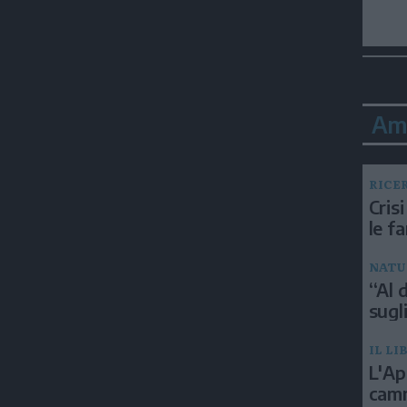
Am
RICE
Crisi
le f
NATU
“Al d
sugli
IL LI
L'Ap
camm