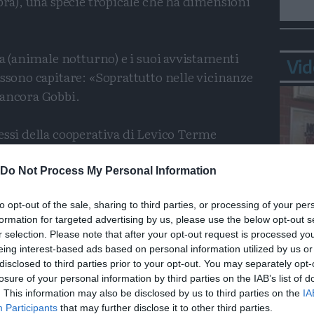
obra), una specie tropicale che ha dimensioni
na (animale notturno) e i suoi avvistamenti
Vid
ossono capitare: «Soprattutto nelle vicinanze
 ancora Gobbi.
essi della cooperativa di Levico Terme
e i Vigili del Fuoco. Un intervento
e spiegano alla centrale del 115 di Trento -
Do Not Process My Personal Information
ire di che animale si trattava per avvisare
to opt-out of the sale, sharing to third parties, or processing of your per
l museo del ritrovamento.
formation for targeted advertising by us, please use the below opt-out s
Bepp
r selection. Please note that after your opt-out request is processed y
sta
eing interest-based ads based on personal information utilized by us or
Condividi
Condividi
Twitter
Condividi
Mail
disclosed to third parties prior to your opt-out. You may separately opt-
losure of your personal information by third parties on the IAB’s list of
. This information may also be disclosed by us to third parties on the
IA
Participants
that may further disclose it to other third parties.