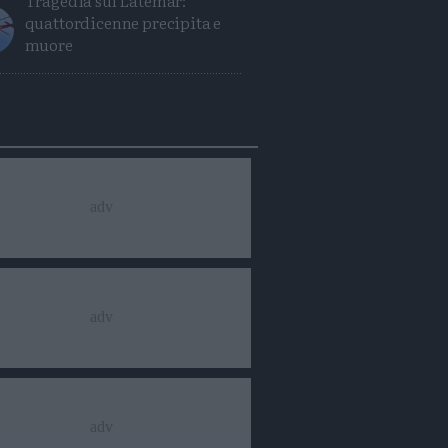
Tragedia sul Latemar:
quattordicenne precipita e
muore