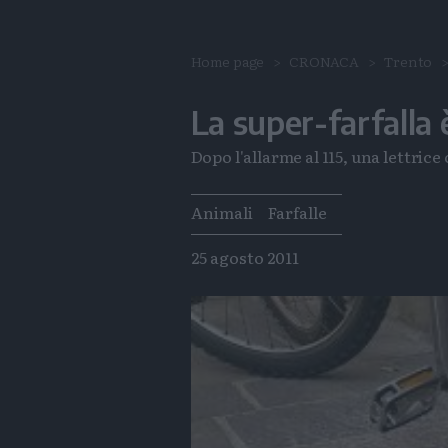
Home page
CRONACA
Trento
La super-farfalla 
Dopo l'allarme al 115, una lettrice
Tags
Animali
Farfalle
25 agosto 2011