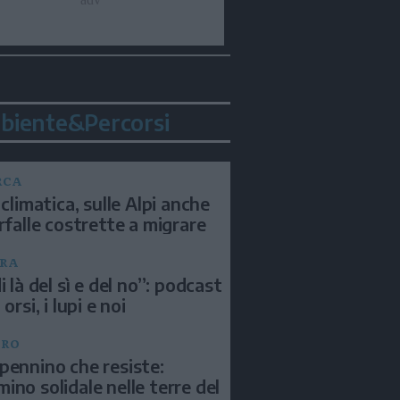
biente&Percorsi
RCA
 climatica, sulle Alpi anche
arfalle costrette a migrare
RA
i là del sì e del no”: podcast
 orsi, i lupi e noi
BRO
pennino che resiste:
ino solidale nelle terre del