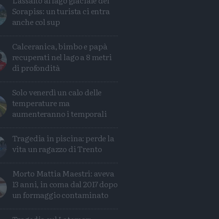
L'assalto al lago glaciale del
Sorapiss: un turista ci entra
anche col sup
Calceranica, bimbo e papà
recuperati nel lago a 8 metri
di profondità
Solo venerdì un calo delle
temperature ma
aumenteranno i temporali
Tragedia in piscina: perde la
vita un ragazzo di Trento
Morto Mattia Maestri: aveva
13 anni, in coma dal 2017 dopo
un formaggio contaminato