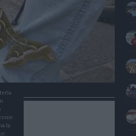
teria
in
a
 come
ma la
te: