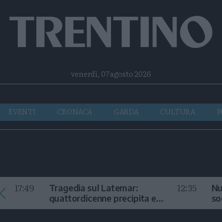
Facebook
Twitter
Instagram
Telegram
RSS
venerdì, 07 agosto 2026
EVENTI
CRONACA
GARDA
CULTURA
P
17:49
12:35
Tragedia sul Latemar:
Nu
quattordicenne precipita e
so
muore
in