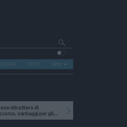
Cerca
su
Trentino
ODCAST
FOTO
Altre
VIDEO
GENERAZIONI
ITALIA-MONDO
ovo elicottero di
ccorso, vantaggi per gli
terventi in alta quota