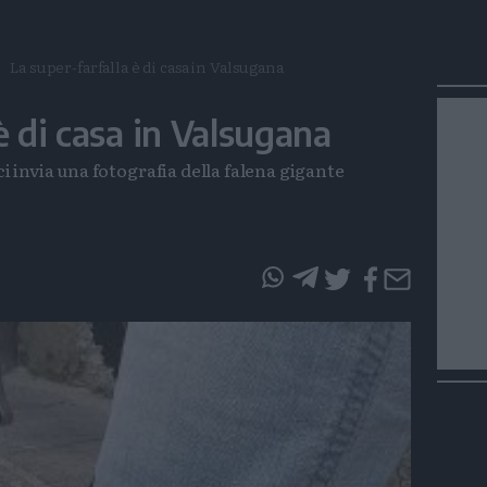
La super-farfalla è di casa in Valsugana
è di casa in Valsugana
 ci invia una fotografia della falena gigante
questo
questo
articolo
articolo
su
su
Whatsapp
Telegram