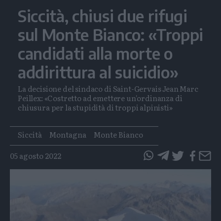
Siccità, chiusi due rifugi
sul Monte Bianco: «Troppi
candidati alla morte o
addirittura al suicidio»
La decisione del sindaco di Saint-Gervais Jean Marc
Peillex: «Costretto ad emettere un'ordinanza di
chiusura per la stupidità di troppi alpinisti»
Tags
Siccità
Montagna
Monte Bianco
05 agosto 2022
questo
questo
articolo
articolo
su
su
Whatsapp
Telegram