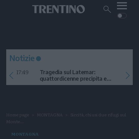
Me
Trentino
Cerca
su
Trentino
Cerca
su
Navigazione
Home
MONTAGNA
Trentino
principale
Facebook
Twitt
I
AMBIENTE
EVENTI
CRONACA
GARDA
CULTURA
PODCAST
Notizie
FOTO
Altre
17:49
Tragedia sul Latemar:
VIDEO
quattordicenne precipita e
muore
GENERAZIONI
ITALIA-MONDO
Home page
MONTAGNA
Siccità, chiusi due rifugi sul
Monte...
MONTAGNA