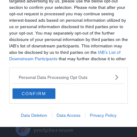
targeted advertising by us, please use the below opt-out
L'assalto al lago glaciale del Sorapiss:
section to confirm your selection. Please note that after your
un turista ci entra anche col sup
opt-out request is processed you may continue seeing
interest-based ads based on personal information utilized by
us or personal information disclosed to third parties prior to
Calceranica, bimbo e papà recuperati
your opt-out. You may separately opt-out of the further
nel lago a 8 metri di profondità
disclosure of your personal information by third parties on the
IAB’s list of downstream participants. This information may
Solo venerdì un calo delle temperature
also be disclosed by us to third parties on the
IAB’s List of
ma aumenteranno i temporali
Downstream Participants
that may further disclose it to other
third parties.
Tragedia in piscina: perde la vita un
Personal Data Processing Opt Outs
ragazzo di Trento
Morto Mattia Maestri: aveva 13 anni, in
CONFIRM
coma dal 2017 dopo un formaggio
contaminato
Data Deletion
Data Access
Privacy Policy
Tragedia sul Latemar: quattordicenne
precipita e muore