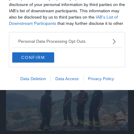
disclosure of your personal information by third parties on the
IAB’s list of downstream participants. This information may
also be disclosed by us to third parties on the
IAB’s List of
Downstream Participants
that may further disclose it to other
third parties.
Personal Data Processing Opt Outs
SICCITÀ
Siccità, l’allarme di Coldiretti: «Allevamento il
CONFIRM
settore più colpito, fino al -40% di foraggio»
Data Deletion
Data Access
Privacy Policy