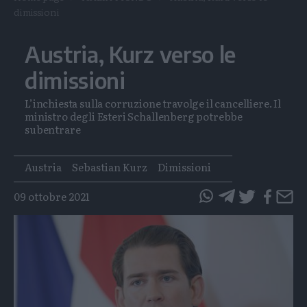
dimissioni
Austria, Kurz verso le
dimissioni
L’inchiesta sulla corruzione travolge il cancelliere. Il
ministro degli Esteri Schallenberg potrebbe
subentrare
Tags
Austria
Sebastian Kurz
Dimissioni
09 ottobre 2021
questo
questo
articolo
articolo
su
su
Whatsapp
Telegram