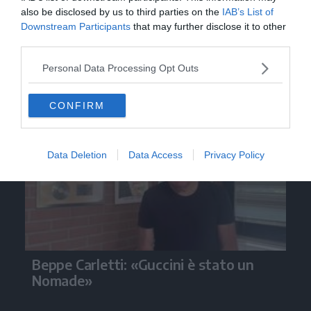
also be disclosed by us to third parties on the
IAB’s List of
Downstream Participants
that may further disclose it to other
third parties.
Personal Data Processing Opt Outs
Video
CONFIRM
Data Deletion
Data Access
Privacy Policy
Beppe Carletti: «Guccini è stato un
Nomade»