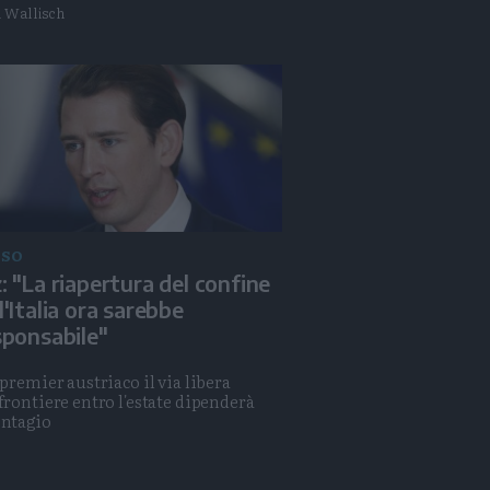
 Wallisch
ASO
: "La riapertura del confine
l'Italia ora sarebbe
sponsabile"
l premier austriaco il via libera
 frontiere entro l'estate dipenderà
ontagio