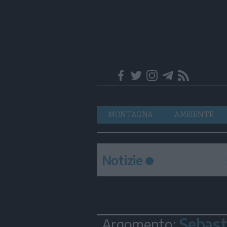
Trentino
Navigazione
MONTAGNA
AMBIENTE
principale
Notizie
Sebast
Argomento: