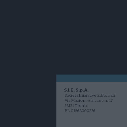
S.I.E. S.p.A.
Società Iniziative Editoriali
Via Missioni Africane n. 17
38121 Trento
P.I. 01568000226