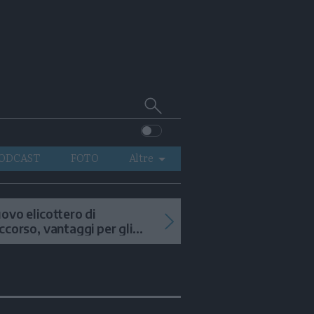
Cerca
su
Trentino
ODCAST
FOTO
Altre
VIDEO
GENERAZIONI
ovo elicottero di
ccorso, vantaggi per gli
ITALIA-MONDO
terventi in alta quota