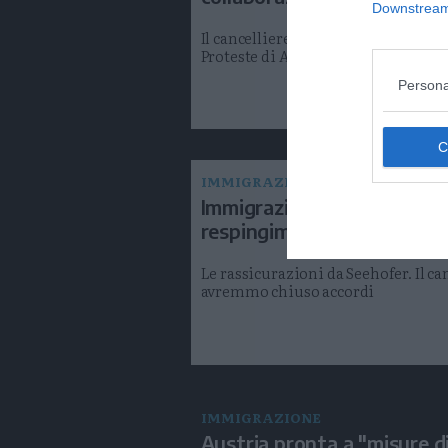
Downstream 
Il cancelliere austriaco ospite nel
Proteste di Alto Adige nel cuore, Frat
Persona
IMMIGRAZIONE
Immigrazione, Kurz ottiene
respingimento in Austria
Le rassicurazioni da Seehofer. Il c
avremmo chiuso accordi
IMMIGRAZIONE
Austria pronta a "misure d