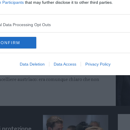
Participants
that may further disclose it to other third parties.
 capoluogo per inaugurare la campagna elettorale Svp.
elli d'Italia e Forza Italia
l Data Processing Opt Outs
CONFIRM
 garanzie dalla Germania: nessun
Data Deletion
Data Access
Privacy Policy
ancelliere austriaco: era comunque chiaro che non
i protezione