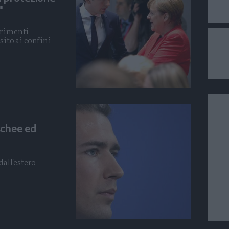
"
arimenti
sito ai confini
schee ed
dall'estero