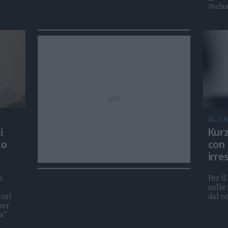
Stefan
IL C
Kurz
i
con 
to
irre
Per i
n
sulle
dal c
dosi
per
s”