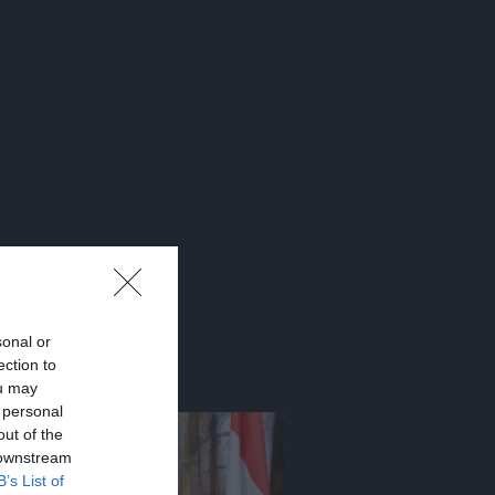
sonal or
ection to
ou may
 personal
out of the
 downstream
B’s List of