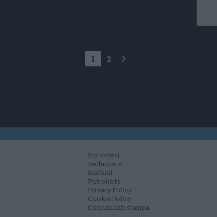
1
2
successivo
Scriveteci
Redazione
Rss/xml
Pubblicità
Privacy Policy
Cookie Policy
Comunicati stampa