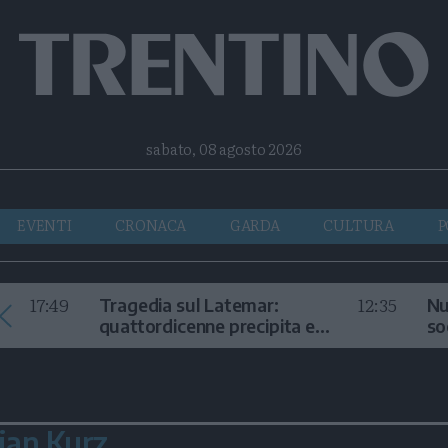
Facebook
Twitter
Instagram
Telegram
RSS
sabato, 08 agosto 2026
EVENTI
CRONACA
GARDA
CULTURA
P
17:49
12:35
Tragedia sul Latemar:
Nu
quattordicenne precipita e
so
muore
in
ian Kurz