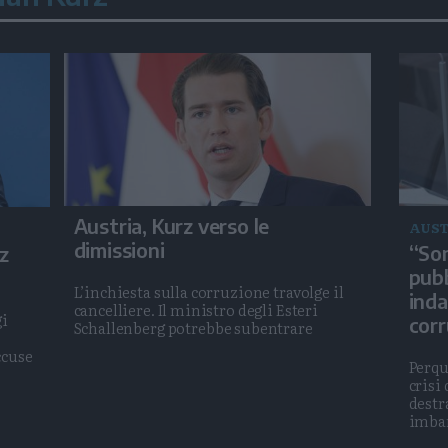
Austria, Kurz verso le
AUST
dimissioni
“Son
z
pubb
L’inchiesta sulla corruzione travolge il
inda
cancelliere. Il ministro degli Esteri
gi
corr
Schallenberg potrebbe subentrare
ccuse
Perqu
crisi
destr
imbar