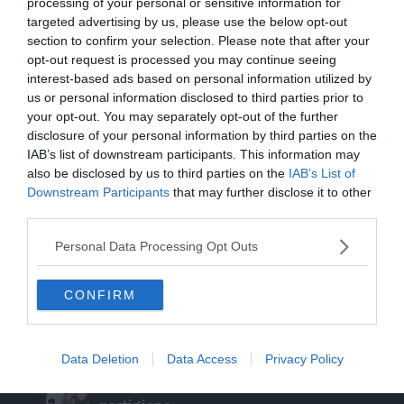
processing of your personal or sensitive information for
Albiano, nasce la nuova Pro Loco: è la
targeted advertising by us, please use the below opt-out
14ª affiliata in Trentino nel 2026
section to confirm your selection. Please note that after your
opt-out request is processed you may continue seeing
interest-based ads based on personal information utilized by
Stasera a Folgaria il docufilm sul
us or personal information disclosed to third parties prior to
bombardamento di S.Ilario
your opt-out. You may separately opt-out of the further
disclosure of your personal information by third parties on the
Intervento sul ghiacciaio della
IAB’s list of downstream participants. This information may
Presanella: soccorsa una cordata di
also be disclosed by us to third parties on the
IAB’s List of
quattro persone
Downstream Participants
that may further disclose it to other
third parties.
Orsi, un chilometro in 15 minuti: «Le
Personal Data Processing Opt Outs
mappe degli avvistamenti possono
ingannare»
CONFIRM
Escursione tragica in val di Non, Cles
piange “Gianni” Flaim
Data Deletion
Data Access
Privacy Policy
L’amore fra nord e sud con intermezzo
partigiano