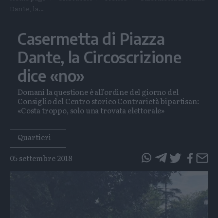
Dante, la...
Casermetta di Piazza
Dante, la Circoscrizione
dice «no»
Domani la questione è all’ordine del giorno del
Consiglio del Centro storico Contrarietà bipartisan:
«Costa troppo, solo una trovata elettorale»
Tags
Quartieri
05 settembre 2018
questo
questo
articolo
articolo
su
su
Whatsapp
Telegram