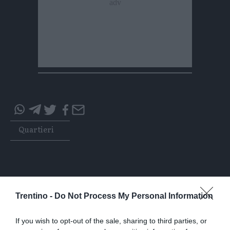
Condividi
Condividi
Twitter
Condividi
Mail
questo
questo
Tags
Quartieri
articolo
articolo
su
su
Whatsapp
Telegram
Trentino -
Do Not Process My Personal Information
I più letti
If you wish to opt-out of the sale, sharing to third parties, or