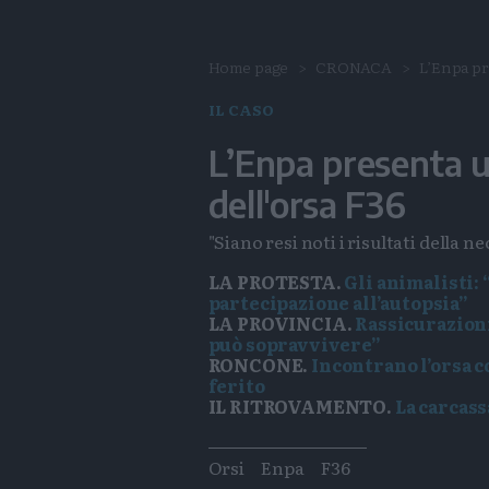
Home page
CRONACA
L’Enpa pr
IL CASO
L’Enpa presenta u
dell'orsa F36
"Siano resi noti i risultati della 
LA PROTESTA.
Gli animalisti: 
partecipazione all’autopsia”
LA PROVINCIA.
Rassicurazioni 
può sopravvivere”
RONCONE.
Incontrano l’orsa co
ferito
IL RITROVAMENTO.
La carcass
Tags
Orsi
Enpa
F36