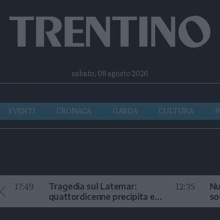
Facebook
Twitter
Instagram
Telegram
RSS
sabato, 08 agosto 2026
EVENTI
CRONACA
GARDA
CULTURA
P
17:49
12:35
Tragedia sul Latemar:
Nu
quattordicenne precipita e
so
muore
in