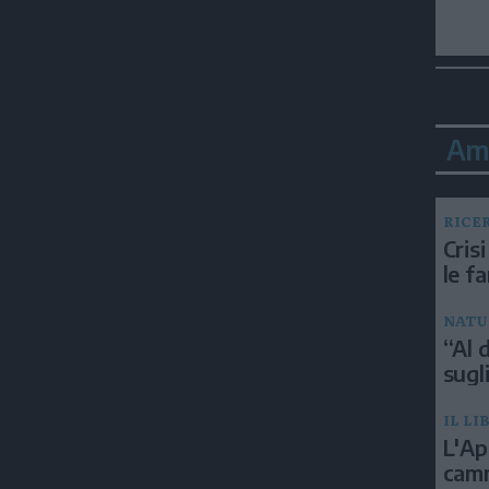
Am
RICE
Crisi
le f
NATU
“Al d
sugli
IL LI
L'Ap
camm