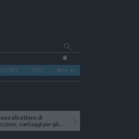
Cerca
su
Trentino
ODCAST
FOTO
Altre
VIDEO
GENERAZIONI
ITALIA-MONDO
ovo elicottero di
ccorso, vantaggi per gli
terventi in alta quota