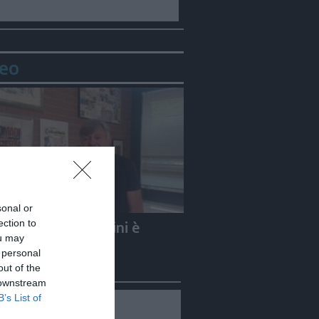
eo
sonal or
ection to
e Carletti: «Guccini è
ou may
to un Nomade»
 personal
out of the
 downstream
B’s List of