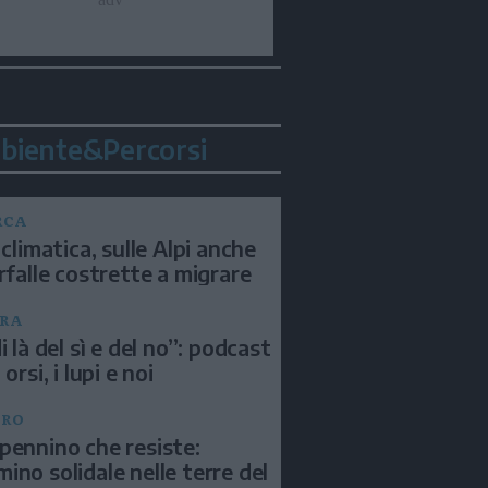
biente&Percorsi
RCA
 climatica, sulle Alpi anche
arfalle costrette a migrare
RA
i là del sì e del no”: podcast
 orsi, i lupi e noi
BRO
pennino che resiste:
ino solidale nelle terre del