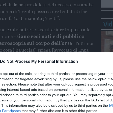
rtata la natura dolosa del decesso, ma anche
onoma di Trento possa essere tentata di far
 un fatto di inaudita gravità".
Vid
mo contribuire a dare ulteriore impulso alle
iamo che
siano resi noti e di pubblico
necroscopia sul corpo dell'orsa
. Tutti noi
o cosa l'ha uccisa", spiega l'avvocato di Enpa
Do Not Process My Personal Information
Condividi
Condividi
Twitter
Condividi
Mail
to opt-out of the sale, sharing to third parties, or processing of your per
formation for targeted advertising by us, please use the below opt-out s
Bepp
r selection. Please note that after your opt-out request is processed y
sta
eing interest-based ads based on personal information utilized by us or
disclosed to third parties prior to your opt-out. You may separately opt-
losure of your personal information by third parties on the IAB’s list of
. This information may also be disclosed by us to third parties on the
IA
Participants
that may further disclose it to other third parties.