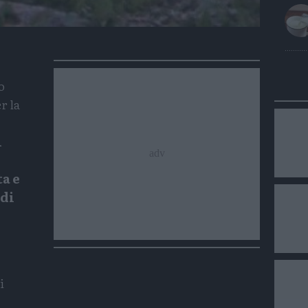
o
r la
i
ta e
 di
i