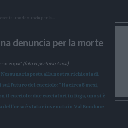
esenta una denuncia per la...
na denuncia per la morte
necroscopia"
(foto repertorio Ansa)
“Nessuna risposta alla nostra richiesta di
sul futuro del cucciolo: “Ha circa 8 mesi,
n il cucciolo: due cacciatori in fuga, uno si è
a dell'orsa è stata rinvenuta in Val Bondone