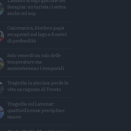
L'assalto al lago glaciale del
Sorapiss: un turista ci entra
Condividi
Condividi
Twitter
Condividi
Mail
anche col sup
Calceranica, bimbo e papà
recuperati nel lago a 8 metri
di profondità
Solo venerdì un calo delle
temperature ma
aumenteranno i temporali
Tragedia in piscina: perde la
vita un ragazzo di Trento
Tragedia sul Latemar:
quattordicenne precipita e
muore