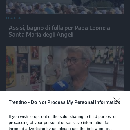
ITALIA
Assisi, bagno di folla per Papa Leone a
Santa Maria degli Angeli
Trentino -
Do Not Process My Personal Information
Nella trattoria bolognese dove Guccini
tirava tardi: «Qua viveva di notte»
If you wish to opt-out of the sale, sharing to third parties, or
processing of your personal or sensitive information for
targeted advertising by us, please use the below opt-out