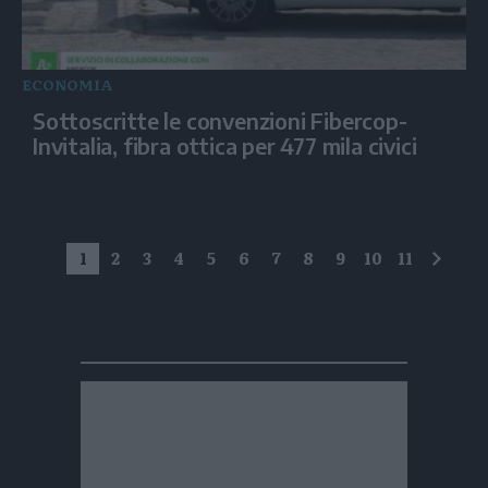
ECONOMIA
Sottoscritte le convenzioni Fibercop-
Invitalia, fibra ottica per 477 mila civici
1
2
3
4
5
6
7
8
9
10
11
succe