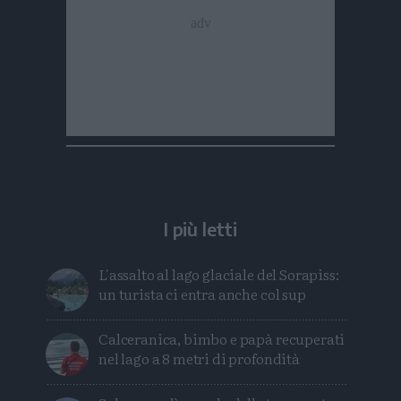
I più letti
L'assalto al lago glaciale del Sorapiss:
un turista ci entra anche col sup
Calceranica, bimbo e papà recuperati
nel lago a 8 metri di profondità