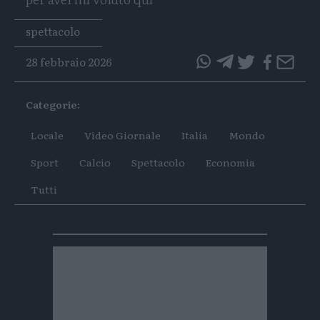
Tags
spettacolo
28 febbraio 2026
questo
questo
articolo
articolo
Categorie:
su
su
Whatsapp
Telegram
Locale
Video Giornale
Italia
Mondo
Sport
Calcio
Spettacolo
Economia
Tutti