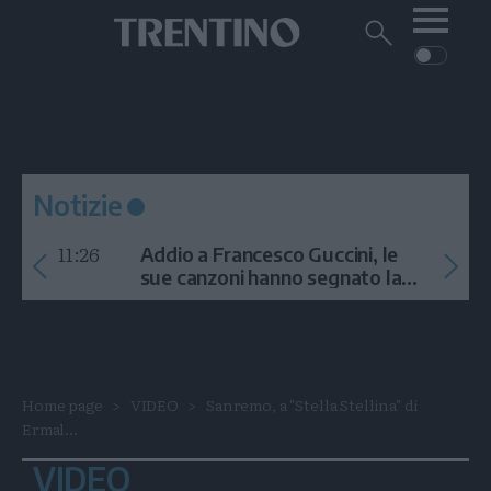
Me
Trentino
Cerca
su
Trentino
Cerca
su
Navigazione
Home
MONTAGNA
Trentino
principale
Facebook
Twitt
I
AMBIENTE
EVENTI
CRONACA
GARDA
CULTURA
PODCAST
Notizie
FOTO
Altre
11:26
Addio a Francesco Guccini, le
VIDEO
sue canzoni hanno segnato la
storia
GENERAZIONI
ITALIA-MONDO
Home page
VIDEO
Sanremo, a "Stella Stellina" di
Ermal...
VIDEO