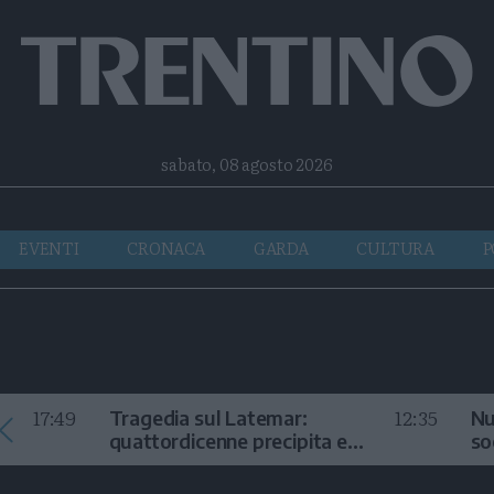
Facebook
Twitter
Instagram
Telegram
RSS
sabato, 08 agosto 2026
EVENTI
CRONACA
GARDA
CULTURA
P
17:49
12:35
Tragedia sul Latemar:
Nu
quattordicenne precipita e
so
muore
in