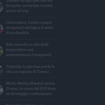
L'assalto al lago glaciale del
Sorapiss: un turista ci entra
anche col sup
Calceranica, bimbo e papà
recuperati nel lago a 8 metri
di profondità
Solo venerdì un calo delle
temperature ma
aumenteranno i temporali
Tragedia in piscina: perde la
vita un ragazzo di Trento
Morto Mattia Maestri: aveva
13 anni, in coma dal 2017 dopo
un formaggio contaminato