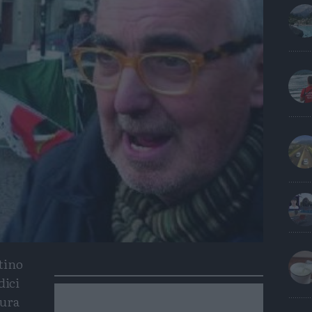
tino
dici
tura