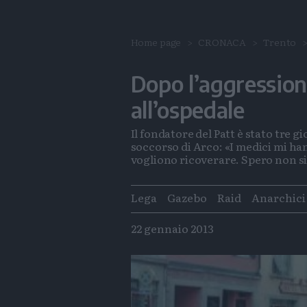
Home page
CRONACA
Trento
Dopo l’aggressione
all’ospedale
Il fondatore del Patt è stato tre gi
soccorso di Arco: «I medici mi han
vogliono ricoverare. Spero non s
Tags
Lega
Gazebo
Raid
Anarchici
22 gennaio 2013