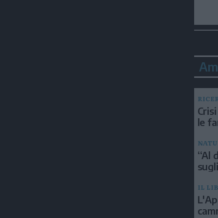
Am
RICE
Crisi
le f
NATU
“Al d
sugli
IL LI
L'Ap
camm