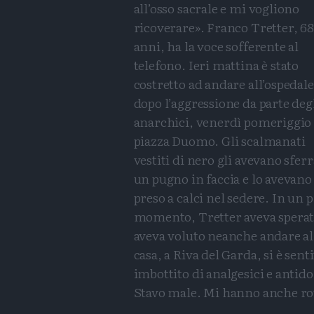
all’osso sacrale e mi vogliono
ricoverare». Franco Tretter, 68
anni, ha la voce sofferente al
telefono. Ieri mattina è stato
costretto ad andare all’ospedale
dopo l’aggressione da parte deg
anarchici, venerdì pomeriggio
piazza Duomo. Gli scalmanati
vestiti di nero gli avevano sfer
un pugno in faccia e lo avevano
preso a calci nel sedere. In un
momento, Tretter aveva sperat
aveva voluto neanche andare all
casa, a Riva del Garda, si è sent
imbottito di analgesici e antid
Stavo male. Mi hanno anche rott