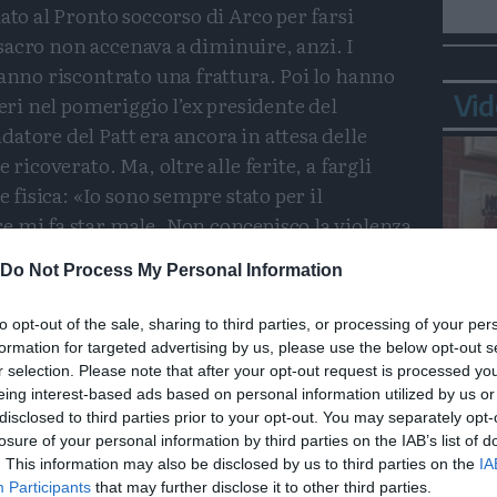
ato al Pronto soccorso di Arco per farsi
o sacro non accenava a diminuire, anzi. I
hanno riscontrato una frattura. Poi lo hanno
Vid
Ieri nel pomeriggio l’ex presidente del
atore del Patt era ancora in attesa delle
 ricoverato. Ma, oltre alle ferite, a fargli
e fisica: «Io sono sempre stato per il
e mi fa star male. Non concepisco la violenza
ani mi amareggia proprio. Trento è una città
Do Not Process My Personal Information
versità, al confronto corretto tra le diverse
come questa non merita quello che è successo.
to opt-out of the sale, sharing to third parties, or processing of your per
la sua immagine e un clima civile». Tretter,
formation for targeted advertising by us, please use the below opt-out s
Bepp
esso: «Ero andato a Trento ad accompagnare
r selection. Please note that after your opt-out request is processed y
sta
eing interest-based ads based on personal information utilized by us or
chi. Poi mi sono fermato in farmacia quando
disclosed to third parties prior to your opt-out. You may separately opt-
a salutarlo. Io con quel banchetto non
losure of your personal information by third parties on the IAB’s list of
o. Solo che sono uno che non può stare fermo
. This information may also be disclosed by us to third parties on the
IA
Participants
that may further disclose it to other third parties.
Ho cercato di mettere pace. Avevo visto uno di