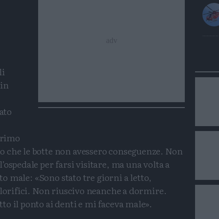
li
 in
rato
 primo
o che le botte non avessero conseguenze. Non
’ospedale per farsi visitare, ma una volta a
ito male: «Sono stato tre giorni a letto,
olorifici. Non riuscivo neanche a dormire.
o il ponto ai denti e mi faceva male».