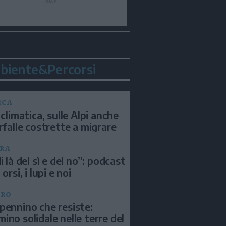
biente&Percorsi
RCA
 climatica, sulle Alpi anche
arfalle costrette a migrare
RA
i là del sì e del no”: podcast
 orsi, i lupi e noi
BRO
pennino che resiste:
ino solidale nelle terre del