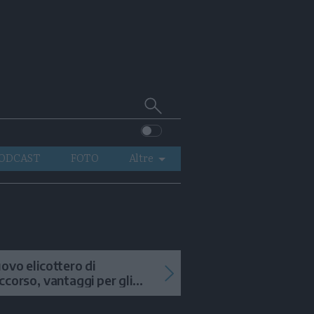
Cerca
su
Trentino
ODCAST
FOTO
Altre
VIDEO
GENERAZIONI
ITALIA-MONDO
ovo elicottero di
ccorso, vantaggi per gli
terventi in alta quota