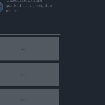
Tragedia sul Latemar:
quattordicenne precipita e
muore