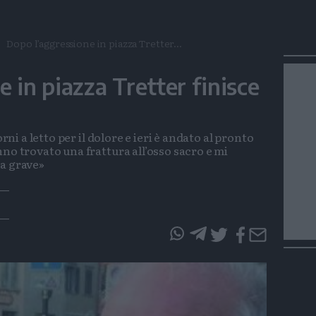
Dopo l’aggressione in piazza Tretter...
 in piazza Tretter finisce
orni a letto per il dolore e ieri è andato al pronto
no trovato una frattura all’osso sacro e mi
ia grave»
questo
questo
articolo
articolo
su
su
Whatsapp
Telegram