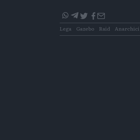
questo
questo
Tags
Lega
Gazebo
Raid
Anarchici
articolo
articolo
su
su
Whatsapp
Telegram