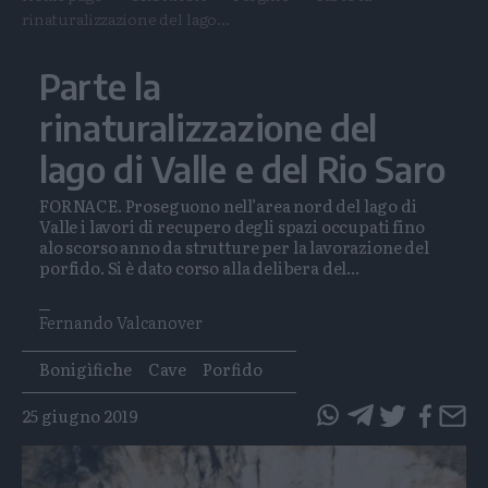
rinaturalizzazione del lago...
Parte la
rinaturalizzazione del
lago di Valle e del Rio Saro
FORNACE. Proseguono nell’area nord del lago di
Valle i lavori di recupero degli spazi occupati fino
alo scorso anno da strutture per la lavorazione del
porfido. Si è dato corso alla delibera del...
Fernando Valcanover
Tags
Bonigìfiche
Cave
Porfido
25 giugno 2019
questo
questo
articolo
articolo
su
su