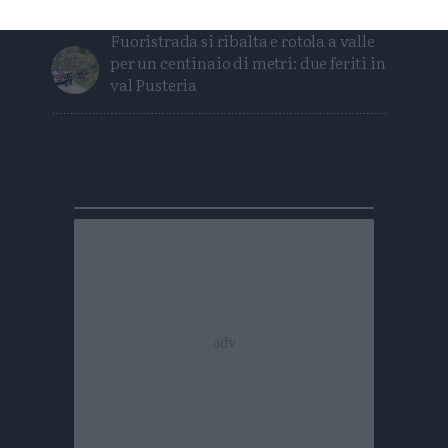
Fuoristrada si ribalta e rotola a valle
per un centinaio di metri: due feriti in
val Pusteria