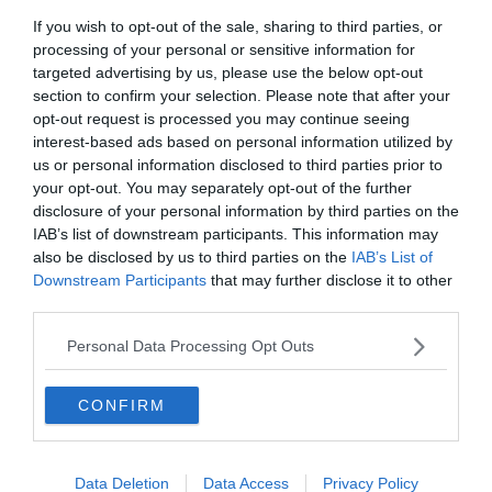
If you wish to opt-out of the sale, sharing to third parties, or
processing of your personal or sensitive information for
I più letti
targeted advertising by us, please use the below opt-out
section to confirm your selection. Please note that after your
Escursione tragica in val di Non, Cles
opt-out request is processed you may continue seeing
piange “Gianni” Flaim
interest-based ads based on personal information utilized by
us or personal information disclosed to third parties prior to
your opt-out. You may separately opt-out of the further
Molina di Ledro, Roberto Zendri: una
disclosure of your personal information by third parties on the
vita fra zootecnia e impegno sociale
IAB’s list of downstream participants. This information may
also be disclosed by us to third parties on the
IAB’s List of
Schianto in Tirolo, è fuori pericolo il
Downstream Participants
that may further disclose it to other
ragazzino di 14 anni
third parties.
Personal Data Processing Opt Outs
Clima, protesta a Trento: «Questo caldo
è una scelta politica»
CONFIRM
Enzo Grassi, latin lover e croupier da
Storo a Londra: ora la sua vita potrebbe
diventare un film
Data Deletion
Data Access
Privacy Policy