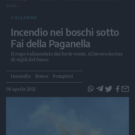
della...
L’ALLARME
Incendio nei boschi sotto
Fai della Paganella
Il rogo è alimentato dal forte vento. Al lavoro decine
di vigili del fuoco
Tags
Incendio
Bosco
Pompieri
06 aprile 2021
questo
questo
articolo
articolo
su
su
Whatsapp
Telegram