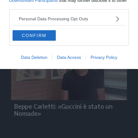
Downstream Participants
that may further disclose it to other
third parties.
Personal Data Processing Opt Outs
Video
CONFIRM
Data Deletion
Data Access
Privacy Policy
Beppe Carletti: «Guccini è stato un
Nomade»