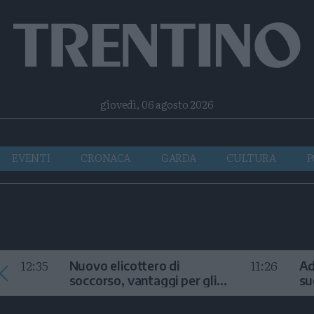
Facebook
Twitter
Instagram
Telegram
RSS
giovedì, 06 agosto 2026
EVENTI
CRONACA
GARDA
CULTURA
P
12:35
11:26
Nuovo elicottero di
Ad
soccorso, vantaggi per gli
su
interventi in alta quota
la