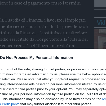
zione in caso di pagamento entro i termini
della Guardia di Finanza, i lavoratori impiegati
Vid
te riconosciuti tutti i diritti previdenziali
ottolinea la Finanza – “costituisce un'ulteriore
dio esercitato dal Corpo volto alla "tutela dei
ale concorrenza" nel "libero mercato" e al
ici".
Do Not Process My Personal Information
Condividi
Condividi
Twitter
Condividi
Mail
to opt-out of the sale, sharing to third parties, or processing of your per
formation for targeted advertising by us, please use the below opt-out s
Bepp
Irregolari
Guardia Di Finanza
r selection. Please note that after your opt-out request is processed y
sta
eing interest-based ads based on personal information utilized by us or
disclosed to third parties prior to your opt-out. You may separately opt-
losure of your personal information by third parties on the IAB’s list of
. This information may also be disclosed by us to third parties on the
IA
Participants
that may further disclose it to other third parties.