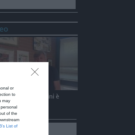
eo
sonal or
ection to
e Carletti: «Guccini è
ou may
to un Nomade»
 personal
out of the
 downstream
B’s List of