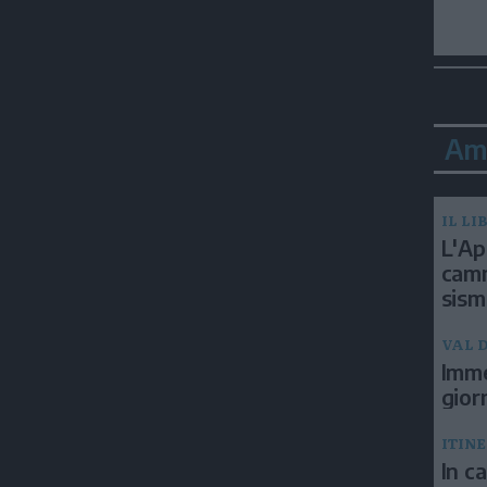
Am
IL LI
L'Ap
camm
sism
VAL D
Imme
gior
ITIN
In c