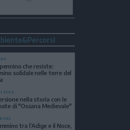
biente&Percorsi
BRO
pennino che resiste:
ino solidale nelle terre del
a
I SOLE
rsione nella storia con le
nate di "Ossana Medievale"
ERARI
ammino tra l’Adige e il Noce,