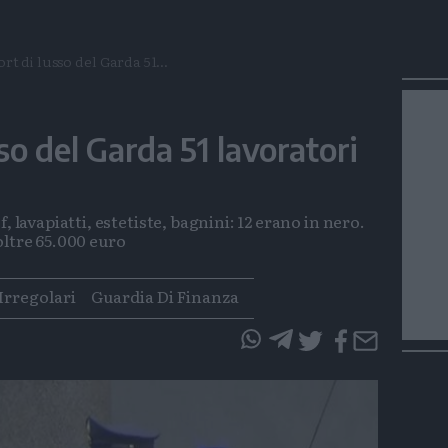
rt di lusso del Garda 51...
sso del Garda 51 lavoratori
, lavapiatti, estetiste, bagnini: 12 erano in nero.
oltre 65.000 euro
Irregolari
Guardia Di Finanza
questo
questo
articolo
articolo
su
su
Whatsapp
Telegram