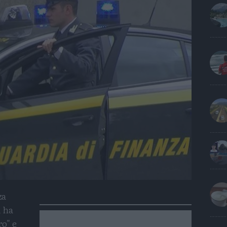
za
a ha
ro" e