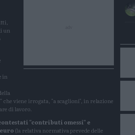
tti,
di un
o
e
e in
della
che viene irrogata, "a scaglioni", in relazione
are di lavoro.
contestati "contributi omessi" e
 euro
(la relativa normativa prevede delle