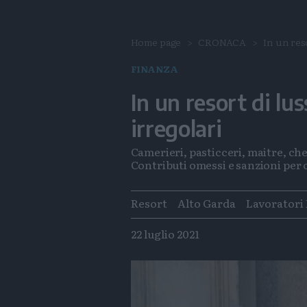
Home page
CRONACA
In un reso
FINANZA
In un resort di lu
irregolari
Camerieri, pasticceri, maitre, chef
Contributi omessi e sanzioni per 
Tags
Resort
Alto Garda
Lavoratori 
22 luglio 2021