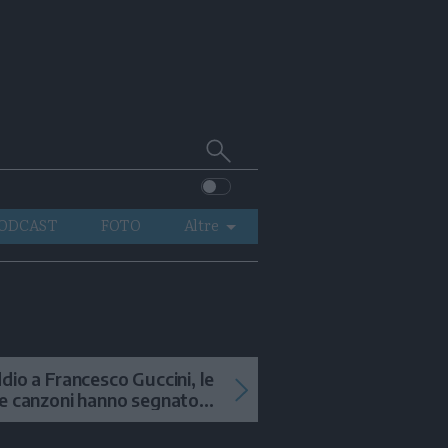
Cerca
su
Trentino
ODCAST
FOTO
Altre
VIDEO
GENERAZIONI
ITALIA-MONDO
dio a Francesco Guccini, le
e canzoni hanno segnato
 storia