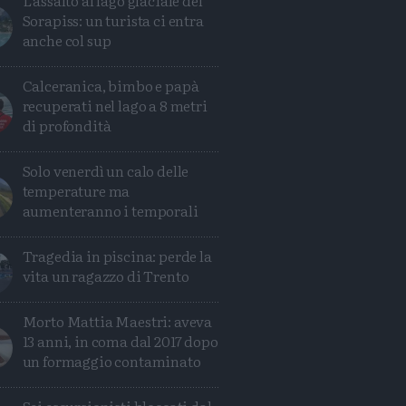
L'assalto al lago glaciale del
Sorapiss: un turista ci entra
anche col sup
Calceranica, bimbo e papà
recuperati nel lago a 8 metri
di profondità
Solo venerdì un calo delle
temperature ma
aumenteranno i temporali
Tragedia in piscina: perde la
vita un ragazzo di Trento
Morto Mattia Maestri: aveva
13 anni, in coma dal 2017 dopo
un formaggio contaminato