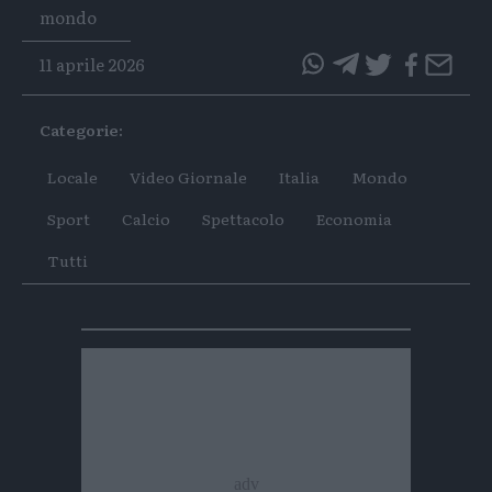
Tags
mondo
11 aprile 2026
questo
questo
articolo
articolo
Categorie:
su
su
Whatsapp
Telegram
Locale
Video Giornale
Italia
Mondo
Sport
Calcio
Spettacolo
Economia
Tutti