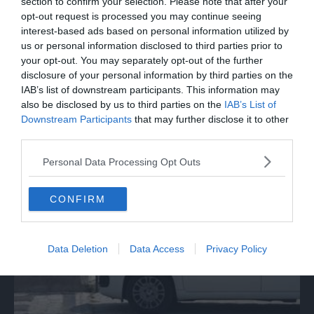
section to confirm your selection. Please note that after your
opt-out request is processed you may continue seeing
interest-based ads based on personal information utilized by
us or personal information disclosed to third parties prior to
your opt-out. You may separately opt-out of the further
disclosure of your personal information by third parties on the
IAB’s list of downstream participants. This information may
also be disclosed by us to third parties on the
IAB’s List of
Downstream Participants
that may further disclose it to other
SPETTACOLO
third parties.
Beppe Carletti: «Guccini è stato un
Personal Data Processing Opt Outs
Nomade»
CONFIRM
Data Deletion
Data Access
Privacy Policy