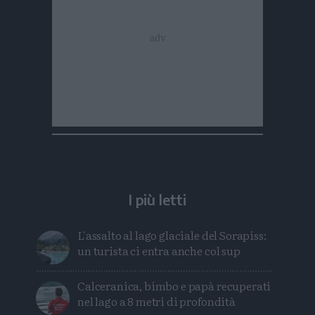
I più letti
L'assalto al lago glaciale del Sorapiss:
un turista ci entra anche col sup
Calceranica, bimbo e papà recuperati
nel lago a 8 metri di profondità