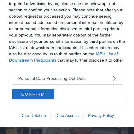
volume nella strada dove abitava
targeted advertising by us, please use the below opt-out
section to confirm your selection. Please note that after your
opt-out request is processed you may continue seeing
interest-based ads based on personal information utilized by
us or personal information disclosed to third parties prior to
your opt-out. You may separately opt-out of the further
disclosure of your personal information by third parties on the
IAB’s list of downstream participants. This information may
also be disclosed by us to third parties on the
IAB’s List of
Downstream Participants
that may further disclose it to other
third parties.
Personal Data Processing Opt Outs
ITALIA
Assisi, bagno di folla per Papa Leone a
CONFIRM
Santa Maria degli Angeli
Data Deletion
Data Access
Privacy Policy