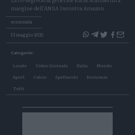
margine dell'ANSA Incontra Amazon
Tags
economia
13 maggio 2025
questo
questo
articolo
articolo
Categorie:
su
su
Whatsapp
Telegram
Locale
Video Giornale
Italia
Mondo
Sport
Calcio
Spettacolo
Economia
Tutti