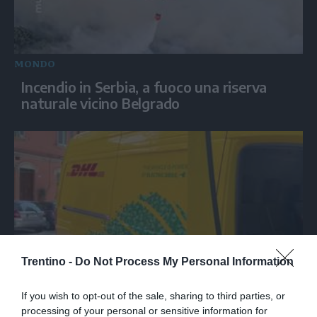
MONDO
Incendio in Serbia, a fuoco una riserva
naturale vicino Belgrado
Trentino -
Do Not Process My Personal Information
SPETTACOLO
If you wish to opt-out of the sale, sharing to third parties, or
Le canzoni di Guccini sparate a tutto
processing of your personal or sensitive information for