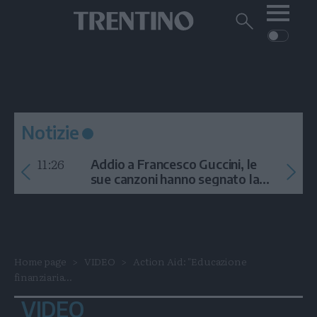
Me
Trentino
Cerca
su
Trentino
Cerca
su
Navigazione
Home
MONTAGNA
Trentino
principale
Facebook
Twitt
I
AMBIENTE
EVENTI
CRONACA
GARDA
CULTURA
PODCAST
Notizie
FOTO
Altre
11:26
Addio a Francesco Guccini, le
VIDEO
sue canzoni hanno segnato la
storia
GENERAZIONI
ITALIA-MONDO
Home page
VIDEO
Action Aid: "Educazione
finanziaria...
VIDEO