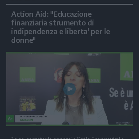
Action Aid: "Educazione
finanziaria strumento di
indipendenza e liberta' per le
donne"
Play
Video
La co-segretaria generale Katia Scannavini a