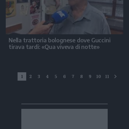
Nella trattoria bolognese dove Guccini
tirava tardi: «Qua viveva di notte»
1
2
3
4
5
6
7
8
9
10
11
succe