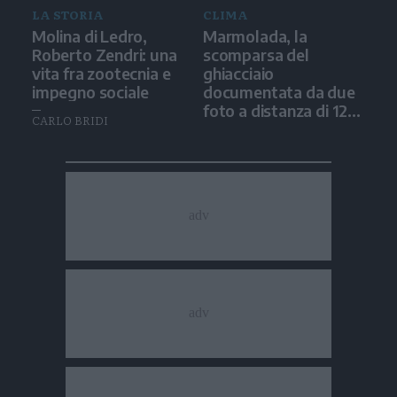
LA STORIA
CLIMA
Molina di Ledro,
Marmolada, la
Roberto Zendri: una
scomparsa del
vita fra zootecnia e
ghiacciaio
impegno sociale
documentata da due
foto a distanza di 12
CARLO BRIDI
anni