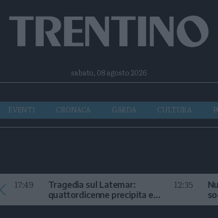
Facebook
Twitter
Instagram
Telegram
RSS
sabato, 08 agosto 2026
EVENTI
CRONACA
GARDA
CULTURA
P
17:49
12:35
Tragedia sul Latemar:
Nu
quattordicenne precipita e
so
muore
in