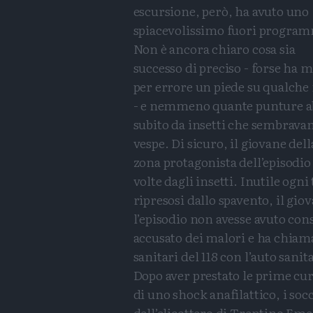
escursione, però, ha avuto uno
spiacevolissimo fuori progra
Non è ancora chiaro cosa sia
successo di preciso - forse ha 
per errore un piede su qualche
- e nemmeno quante punture a
subito da insetti che sembrava
vespe. Di sicuro, il giovane dell
zona protagonista dell’episodio 
volte dagli insetti. Inutile ogni
ripresosi dallo spavento, il gi
l’episodio non avesse avuto con
accusato dei malori e ha chiama
sanitari del 118 con l’auto sanit
Dopo aver prestato le prime cur
di uno shock anafilattico, i so
dell’elicottero di Trentino Eme