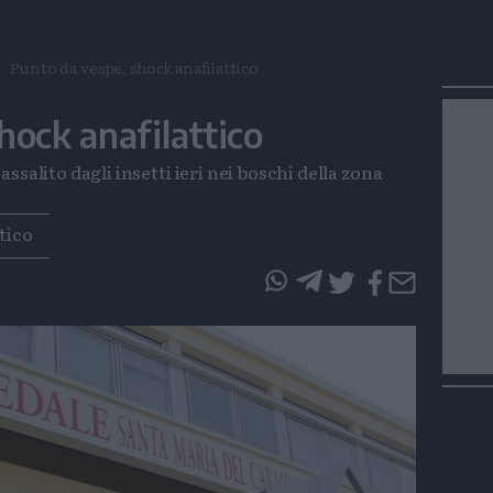
Punto da vespe, shock anafilattico
hock anafilattico
ssalito dagli insetti ieri nei boschi della zona
tico
questo
questo
articolo
articolo
su
su
Whatsapp
Telegram