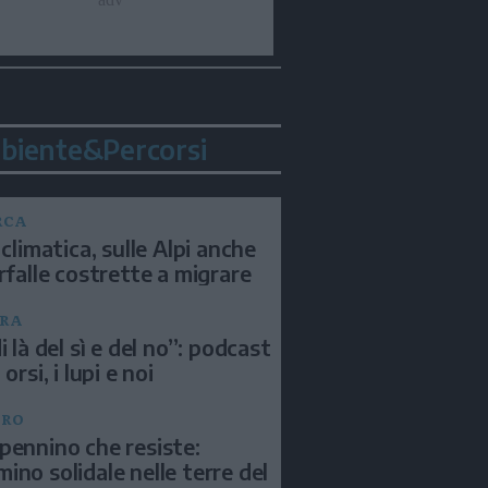
biente&Percorsi
RCA
 climatica, sulle Alpi anche
arfalle costrette a migrare
RA
i là del sì e del no”: podcast
 orsi, i lupi e noi
BRO
pennino che resiste:
ino solidale nelle terre del