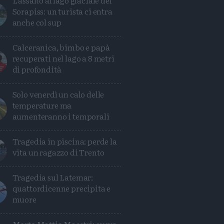
L'assalto al lago glaciale del
Sorapiss: un turista ci entra
anche col sup
Calceranica, bimbo e papà
recuperati nel lago a 8 metri
di profondità
Solo venerdì un calo delle
temperature ma
aumenteranno i temporali
Tragedia in piscina: perde la
vita un ragazzo di Trento
Tragedia sul Latemar:
quattordicenne precipita e
muore