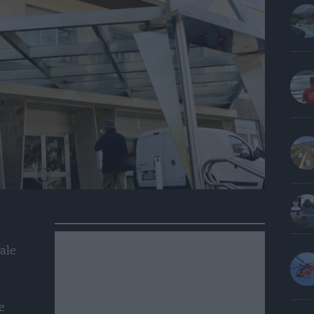
ale
e