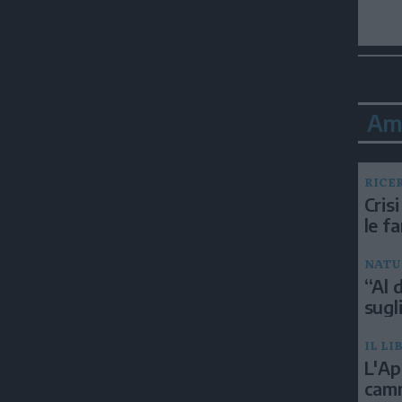
Am
RICE
Crisi
le f
NATU
“Al d
sugli
IL LI
L'Ap
camm