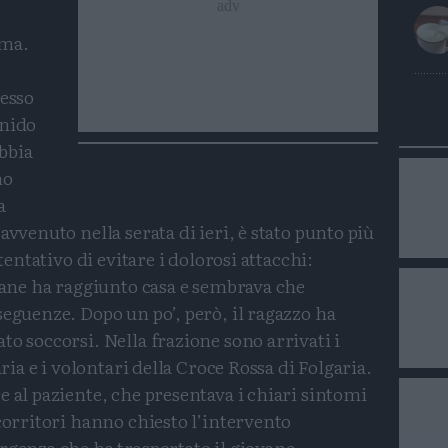
mma.
messo
 nido
bbia
no
a
avvenuto nella serata di ieri, è stato punto più
 tentativo di evitare i dolorosi attacchi:
ovane ha raggiunto casa e sembrava che
seguenze. Dopo un po’, però, il ragazzo ha
to soccorsi. Nella frazione sono arrivati i
aria e i volontari della Croce Rossa di Folgaria.
e al paziente, che presentava i chiari sintomi
ccorritori hanno chiesto l’intervento
rgenza che ha trasportato il giovane