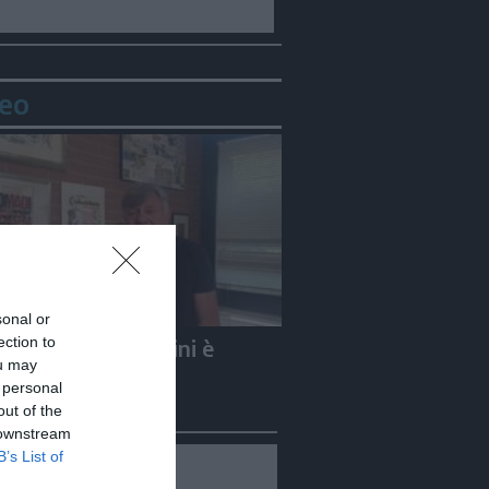
eo
sonal or
ection to
e Carletti: «Guccini è
ou may
to un Nomade»
 personal
out of the
 downstream
B’s List of