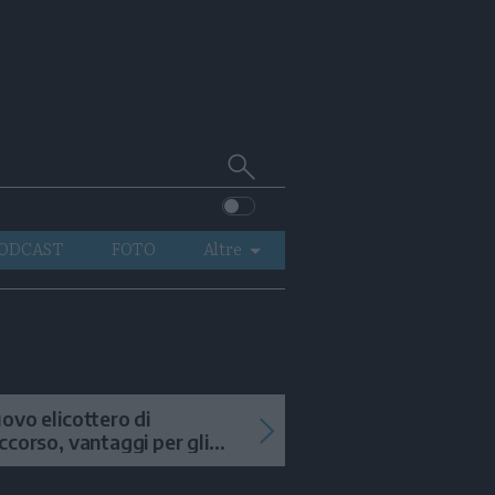
Cerca
su
Trentino
ODCAST
FOTO
Altre
VIDEO
GENERAZIONI
ITALIA-MONDO
ovo elicottero di
ccorso, vantaggi per gli
terventi in alta quota