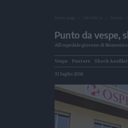
Home page
CRONACA
Trento
Punto da vespe, s
All’ospedale giovane di Nomesino a
Tags
Vespe
Punture
Shock Anafilat
31 luglio 2014