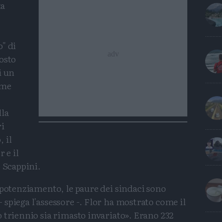
ta
" di
osto
i un
ome
lla
ri
 il
 e il
o Scappini.
epotenziamento, le paure dei sindaci sono
spiega l'assessore -. Flor ha mostrato come il
 triennio sia rimasto invariato». Erano 232