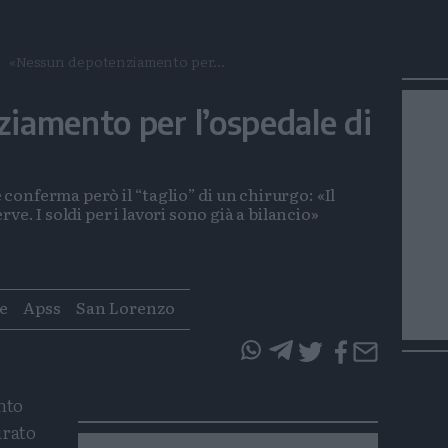
«Nessun depotenziamento per...
iamento per l’ospedale di
onferma però il “taglio” di un chirurgo: «Il
ve. I soldi per i lavori sono già a bilancio»
e
Apss
San Lorenzo
questo
questo
articolo
articolo
nto
su
su
urato
Whatsapp
Telegram