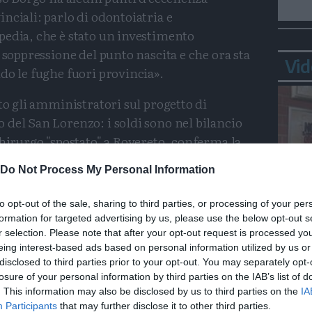
nciali: parlo di odontoiatria e
pedia, che è stato un investimento
 soppressione del punto nascita e che ora sta
Vid
do le fughe fuori provincia».
to gli amministratori sul progetto di
del San Lorenzo: i soldi sono nel bilancio
chirurgo "spostato" a Rovereto, conferma la
 di Borgo è di 1 primario e 4 medici: «Se ho
Do Not Process My Personal Information
tto dove c'è bisogno. Ognuno fa il suo
 devono chiedere all'Azienda che sia garantita
to opt-out of the sale, sharing to third parties, or processing of your per
e ed adeguato. Non perdiamoci dietro ai
formation for targeted advertising by us, please use the below opt-out s
Bepp
ti quelli del 2012», conclude.
r selection. Please note that after your opt-out request is processed y
sta
eing interest-based ads based on personal information utilized by us or
disclosed to third parties prior to your opt-out. You may separately opt-
Condividi
Condividi
Twitter
Condividi
Mail
losure of your personal information by third parties on the IAB’s list of
. This information may also be disclosed by us to third parties on the
IA
e
Apss
San Lorenzo
Participants
that may further disclose it to other third parties.