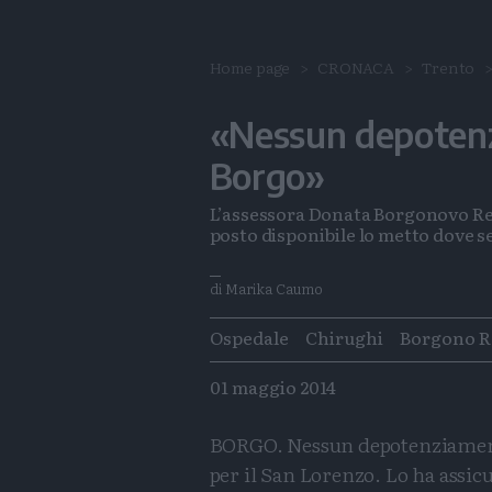
Home page
CRONACA
Trento
«Nessun depotenz
Borgo»
L’assessora Donata Borgonovo Re c
posto disponibile lo metto dove ser
di Marika Caumo
Tags
Ospedale
Chirughi
Borgono R
01 maggio 2014
BORGO. Nessun depotenziame
per il San Lorenzo. Lo ha assic