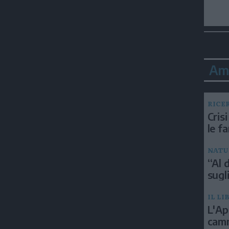
Am
RICE
Crisi
le f
NATU
“Al d
sugli
IL LI
L'Ap
camm