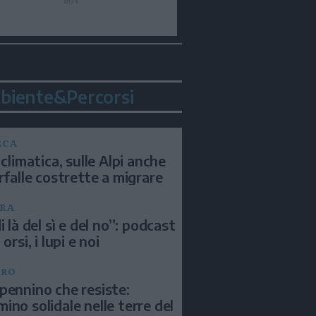
biente&Percorsi
RCA
 climatica, sulle Alpi anche
arfalle costrette a migrare
RA
i là del sì e del no”: podcast
 orsi, i lupi e noi
BRO
pennino che resiste:
ino solidale nelle terre del