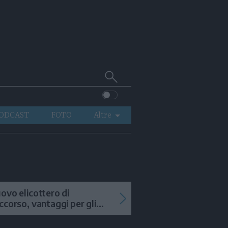
Cerca
su
Trentino
ODCAST
FOTO
Altre
VIDEO
GENERAZIONI
ITALIA-MONDO
ovo elicottero di
ccorso, vantaggi per gli
terventi in alta quota