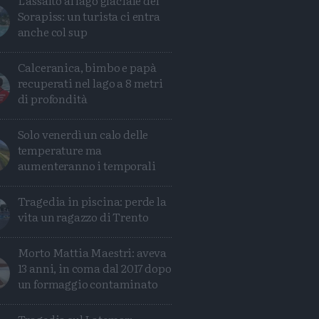
L'assalto al lago glaciale del
Sorapiss: un turista ci entra
anche col sup
Calceranica, bimbo e papà
recuperati nel lago a 8 metri
di profondità
Solo venerdì un calo delle
temperature ma
aumenteranno i temporali
Tragedia in piscina: perde la
vita un ragazzo di Trento
Morto Mattia Maestri: aveva
13 anni, in coma dal 2017 dopo
un formaggio contaminato