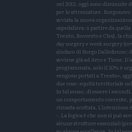
nel 2012, oggi sono diminuite d
per le attrezzature. Borgonovo 
avviata la nuova organizzazione 
ospedaliera: a partire da quella 
Trento, Rovereto e Cles), la ch
day surgery e week surgery (ovv
sindaco di Borgo Dalledonne: dal
avviene già ad Arco e Tione. D'a
programmata, solo il 20% è urg
vengono portati a Trento», aggi
due cose: equità territoriale ne
in tal senso, di essere i second
un comportamento coerente, par
rimasta scottata. L'intenzione 
-. La logica è che non si può av
alcune strutture essenziali (pr
su alcune eccellenze. In tal se