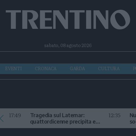
Facebook
Twitter
Instagram
Telegram
RSS
sabato, 08 agosto 2026
EVENTI
CRONACA
GARDA
CULTURA
P
17:49
12:35
Tragedia sul Latemar:
Nu
quattordicenne precipita e
so
muore
in