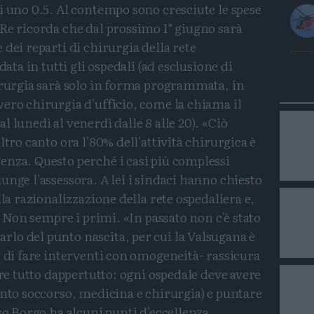
i uno 0.5. Al contempo sono cresciute le spese
Re ricorda che dal prossimo 1° giugno sarà
dei reparti di chirurgia della rete
data in tutti gli ospedali (ad esclusione di
irurgia sarà solo in forma programmata, in
ero chirurgia d'ufficio, come la chiama il
 lunedì al venerdì dalle 8 alle 20). «Ciò
ltro canto ora l'80% dell'attività chirurgica è
enza. Questo perché i casi più complessi
unge l'assessora. A lei i sindaci hanno chiesto
lla razionalizzazione della rete ospedaliera e,
i. Non sempre i primi. «In passato non c'è stato
lo del punto nascita, per cui la Valsugana è
è di fare interventi con omogeneità- rassicura
ere tutto dappertutto: ogni ospedale deve avere
onto soccorso, medicina e chirurgia) e puntare
nso Borgo ha alcuni punti d'eccellenza