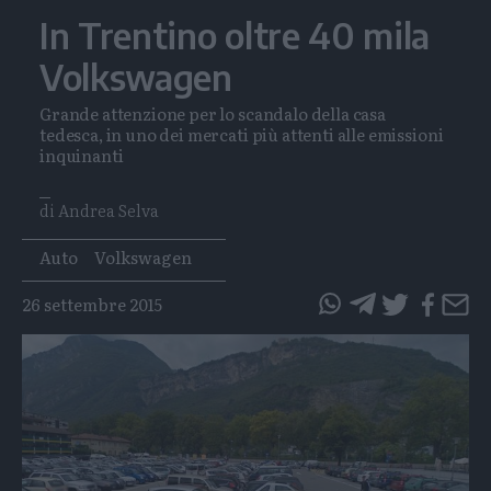
In Trentino oltre 40 mila
Volkswagen
Grande attenzione per lo scandalo della casa
tedesca, in uno dei mercati più attenti alle emissioni
inquinanti
di Andrea Selva
Tags
Auto
Volkswagen
26 settembre 2015
questo
questo
articolo
articolo
su
su
Whatsapp
Telegram