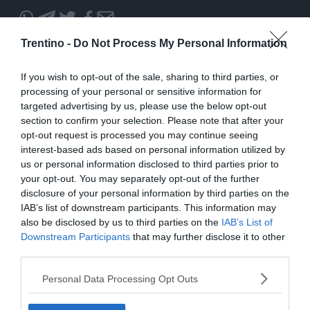
Condividi
Condividi
Twitter
Condividi
Mail
questo
questo
Tags
Auto
Volkswagen
Trentino -
Do Not Process My Personal Information
articolo
articolo
su
su
Whatsapp
Telegram
If you wish to opt-out of the sale, sharing to third parties, or
processing of your personal or sensitive information for
targeted advertising by us, please use the below opt-out
section to confirm your selection. Please note that after your
opt-out request is processed you may continue seeing
interest-based ads based on personal information utilized by
I più letti
us or personal information disclosed to third parties prior to
your opt-out. You may separately opt-out of the further
Albiano, nasce la nuova Pro Loco: è la
disclosure of your personal information by third parties on the
14ª affiliata in Trentino nel 2026
IAB’s list of downstream participants. This information may
also be disclosed by us to third parties on the
IAB’s List of
Downstream Participants
that may further disclose it to other
Intervento sul ghiacciaio della
third parties.
Presanella: soccorsa una cordata di
quattro persone
Personal Data Processing Opt Outs
Stasera a Folgaria il docufilm sul