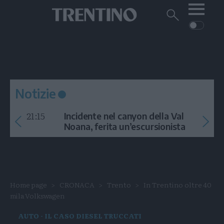
Me
Trentino
Cerca
su
Trentino
Cerca
su
Navigazione
Home
MONTAGNA
Trentino
principale
Facebook
Twitt
I
AMBIENTE
EVENTI
CRONACA
GARDA
CULTURA
PODCAST
Notizie
FOTO
Altre
21:15
Incidente nel canyon della Val
VIDEO
Noana, ferita un’escursionista
GENERAZIONI
ITALIA-MONDO
Home page
CRONACA
Trento
In Trentino oltre 40
mila Volkswagen
AUTO - IL CASO DIESEL TRUCCATI