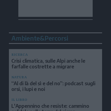
Ambiente&Percorsi
RICERCA
Crisi climatica, sulle Alpi anche le
farfalle costrette a migrare
NATURA
“Al di là del sì e del no”: podcast sugli
orsi, i lupi e noi
IL LIBRO
L'Appennino che resiste: cammino