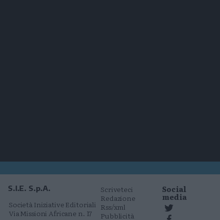
Social
S.I.E. S.p.A.
Scriveteci
media
Redazione
Società Iniziative Editoriali
Rss/xml
Via Missioni Africane n. 17
Pubblicità