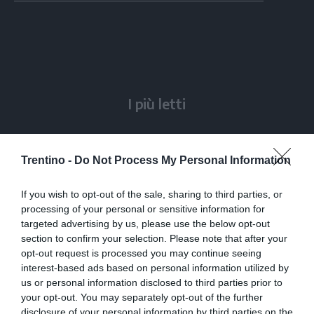
su
su
Whatsapp
Telegram
I più letti
Escursione tragica in val di Non, Cles
piange “Gianni” Flaim
Trentino -
Do Not Process My Personal Information
Orsi, un chilometro in 15 minuti: «Le
If you wish to opt-out of the sale, sharing to third parties, or
mappe degli avvistamenti possono
processing of your personal or sensitive information for
ingannare»
targeted advertising by us, please use the below opt-out
section to confirm your selection. Please note that after your
Molina di Ledro, Roberto Zendri: una
opt-out request is processed you may continue seeing
vita fra zootecnia e impegno sociale
interest-based ads based on personal information utilized by
us or personal information disclosed to third parties prior to
your opt-out. You may separately opt-out of the further
Schianto in Tirolo, è fuori pericolo il
disclosure of your personal information by third parties on the