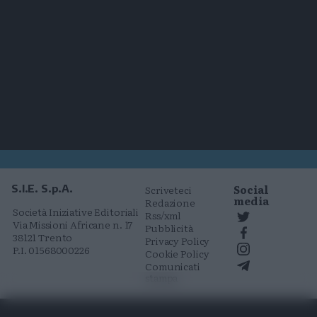
Social
S.I.E. S.p.A.
Scriveteci
media
Redazione
Società Iniziative Editoriali
Rss/xml
Via Missioni Africane n. 17
Pubblicità
38121 Trento
Privacy Policy
P.I. 01568000226
Cookie Policy
Comunicati
stampa