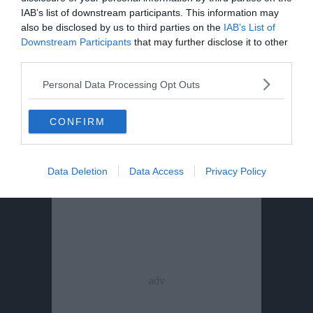
ragazzino di 14 anni
IAB’s list of downstream participants. This information may
also be disclosed by us to third parties on the
IAB’s List of
Downstream Participants
that may further disclose it to other
La valle dei Mocheni piange Pezzato
third parties.
Il presepio di Mastro Paolo sparisce: rubato
Personal Data Processing Opt Outs
nella notte
CONFIRM
Data Deletion
Data Access
Privacy Policy