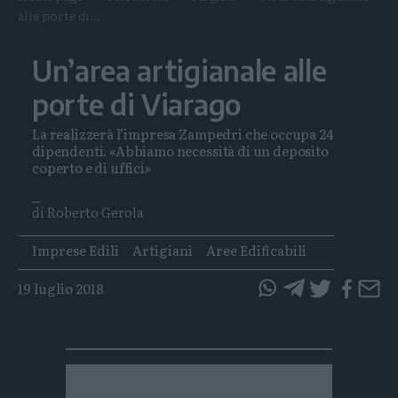
alle porte di...
Un’area artigianale alle
porte di Viarago
La realizzerà l’impresa Zampedri che occupa 24
dipendenti. «Abbiamo necessità di un deposito
coperto e di uffici»
di Roberto Gerola
Tags
Imprese Edili
Artigiani
Aree Edificabili
19 luglio 2018
questo
questo
articolo
articolo
su
su
Whatsapp
Telegram