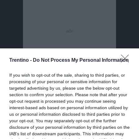
Trentino -
Do Not Process My Personal Information
If you wish to opt-out of the sale, sharing to third parties, or
processing of your personal or sensitive information for
targeted advertising by us, please use the below opt-out
section to confirm your selection. Please note that after your
Condividi
Condividi
Twitter
Condividi
Mail
opt-out request is processed you may continue seeing
questo
questo
Tags
Passeggiate Enogastronomiche
Masi
Lavis
interest-based ads based on personal information utilized by
articolo
articolo
us or personal information disclosed to third parties prior to
su
su
your opt-out. You may separately opt-out of the further
Whatsapp
Telegram
disclosure of your personal information by third parties on the
IAB’s list of downstream participants. This information may