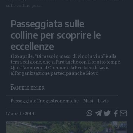
sulle colline per...
Passeggiata sulle
colline per scoprire le
eccellenze
Il 25 aprile. “Di maso in maso, di vino in vino” è alla
terza edizione, che si farà anche con il brutto tempo.
Quest’anno con il Comune e la Pro loco di Lavis
all’organizzazione partecipa anche Giovo
DANIELE ERLER
Tags
Passeggiate Enogastronomiche
Masi
Lavis
17 aprile 2019
questo
questo
articolo
articolo
su
su