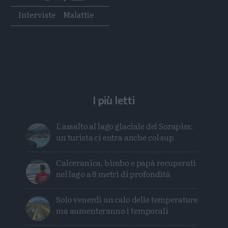
questo
questo
Tags
Interviste
Malattie
articolo
articolo
su
su
Whatsapp
Telegram
I più letti
L'assalto al lago glaciale del Sorapiss:
un turista ci entra anche col sup
Calceranica, bimbo e papà recuperati
nel lago a 8 metri di profondità
Solo venerdì un calo delle temperature
ma aumenteranno i temporali