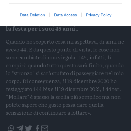
a vista.
Data Deletion
Data Access
Privacy Policy
E, scaramanticamente, ha rinviato anche
la festa per i suoi 45 anni..
Quando ho scoperto cosa mi aspettava, di anni ne
avevo 44. E da questo punto di vista, le cose non
sono cambiate di una virgola. I 45, infatti, li
compirò quando tutto questo sarà finito, quando
lo “stronzo” si sarà stufato di passeggiare nel mio
corpo. Di conseguenza, il 19 dicembre 2020 ho
festeggiato i 44 bis e il 19 dicembre 2021, i 44 ter.
“Mollare" è spesso la scelta più semplice ma non
potete sapere che gusto possa dare quella
sensazione di continuare a lottare».
Condividi
Condividi
Twitter
Condividi
Mail