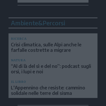
Ambiente&Percorsi
RICERCA
Crisi climatica, sulle Alpi anche le
farfalle costrette a migrare
NATURA
“Al di là del sì e del no”: podcast sugli
orsi, i lupi e noi
IL LIBRO
L'Appennino che resiste: cammino
solidale nelle terre del sisma