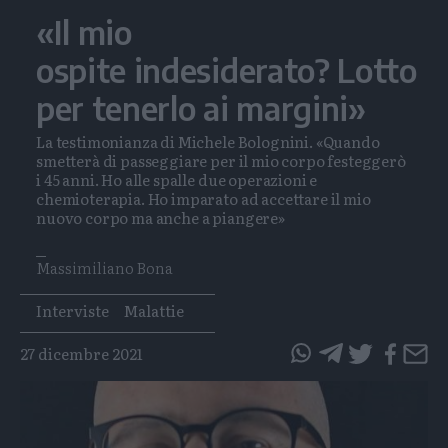
«Il mio
ospite indesiderato? Lotto
per tenerlo ai margini»
La testimonianza di Michele Bolognini. «Quando
smetterà di passeggiare per il mio corpo festeggerò
i 45 anni. Ho alle spalle due operazioni e
chemioterapia. Ho imparato ad accettare il mio
nuovo corpo ma anche a piangere»
Massimiliano Bona
Tags
Interviste
Malattie
27 dicembre 2021
questo
questo
articolo
articolo
su
su
Whatsapp
Telegram