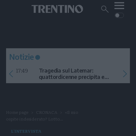
Me
Trentino
Cerca
su
Trentino
Cerca
su
Navigazione
Home
MONTAGNA
Trentino
principale
Facebook
Twitt
I
AMBIENTE
EVENTI
CRONACA
GARDA
CULTURA
PODCAST
Notizie
FOTO
Altre
17:49
Tragedia sul Latemar:
VIDEO
quattordicenne precipita e
muore
GENERAZIONI
ITALIA-MONDO
Home page
CRONACA
«Il mio
ospite indesiderato? Lotto...
L'INTERVISTA