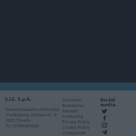
Social
S.I.E. S.p.A.
Scriveteci
media
Redazione
Società Iniziative Editoriali
Rss/xml
Via Missioni Africane n. 17
Pubblicità
38121 Trento
Privacy Policy
P.I. 01568000226
Cookie Policy
Comunicati