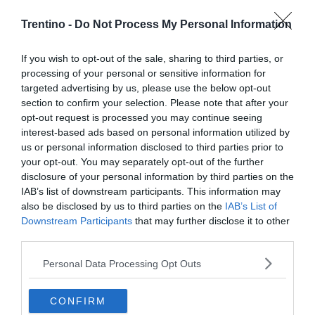
Trentino -
Do Not Process My Personal Information
If you wish to opt-out of the sale, sharing to third parties, or
processing of your personal or sensitive information for
targeted advertising by us, please use the below opt-out
section to confirm your selection. Please note that after your
opt-out request is processed you may continue seeing
interest-based ads based on personal information utilized by
us or personal information disclosed to third parties prior to
your opt-out. You may separately opt-out of the further
disclosure of your personal information by third parties on the
IAB’s list of downstream participants. This information may
also be disclosed by us to third parties on the
IAB’s List of
Guardi, prima della malattia mi riconoscevano
Downstream Participants
that may further disclose it to other
tutti carisma e capacità di lavorare e stimolare un
third parties.
gruppo. Oggi so che non tornerò quello di prima
Personal Data Processing Opt Outs
ma so che voglio continuare a vivere con uno
slancio se possibile ancora maggiore. Diciamo
CONFIRM
che ho cambiato punto di osservazione e...navigo