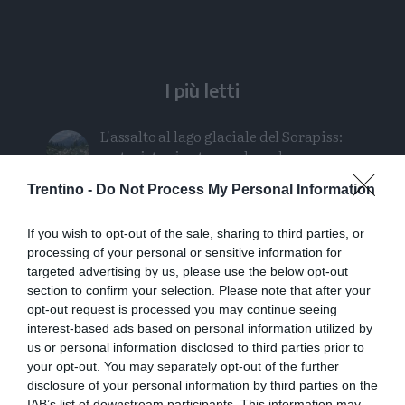
I più letti
L'assalto al lago glaciale del Sorapiss:
un turista ci entra anche col sup
Trentino -
Do Not Process My Personal Information
Calceranica, bimbo e papà recuperati
nel lago a 8 metri di profondità
If you wish to opt-out of the sale, sharing to third parties, or
processing of your personal or sensitive information for
Solo venerdì un calo delle temperature
targeted advertising by us, please use the below opt-out
ma aumenteranno i temporali
section to confirm your selection. Please note that after your
opt-out request is processed you may continue seeing
Tragedia in piscina: perde la vita un
interest-based ads based on personal information utilized by
ragazzo di Trento
us or personal information disclosed to third parties prior to
your opt-out. You may separately opt-out of the further
disclosure of your personal information by third parties on the
Morto Mattia Maestri: aveva 13 anni, in
IAB’s list of downstream participants. This information may