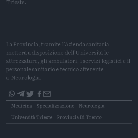
Trieste.
La Provincia, tramite l'Azienda sanitaria,
metterà a disposizione dell'Università le
attrezzature, gli ambulatori, i servizi logistici e il
personale sanitario e tecnico afferente
a Neurologia.
Condividi
Condividi
Twitter
Condividi
Mail
questo
questo
Tags
Medicina
Specializzazione
Neurologia
articolo
articolo
su
su
Università Trieste
Provincia Di Trento
Whatsapp
Telegram