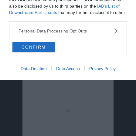
coma dal 2017 dopo un formaggio
also be disclosed by us to third parties on the
IAB’s List of
contaminato
Downstream Participants
that may further disclose it to other
third parties.
Tragedia sul Latemar: quattordicenne
Personal Data Processing Opt Outs
precipita e muore
CONFIRM
Data Deletion
Data Access
Privacy Policy