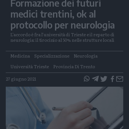
Formazione dei futuri
medici trentini, ok al
protocollo per neurologia
L’accordo è fra l’università di Trieste e il reparto di
neurologia: il tirocinio al 50% nelle strutture locali
Tags
Medicina
Specializzazione
Neurologia
Università Trieste
Provincia Di Trento
27 giugno 2021
questo
questo
articolo
articolo
su
su
Whatsapp
Telegram