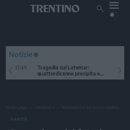
Me
Trentino
Cerca
su
Trentino
Cerca
su
Navigazione
Home
MONTAGNA
Trentino
principale
Facebook
Twitt
I
AMBIENTE
EVENTI
CRONACA
GARDA
CULTURA
PODCAST
Notizie
FOTO
Altre
17:49
Tragedia sul Latemar:
VIDEO
quattordicenne precipita e
muore
GENERAZIONI
ITALIA-MONDO
Home page
CRONACA
Formazione dei futuri medici...
SANITÀ