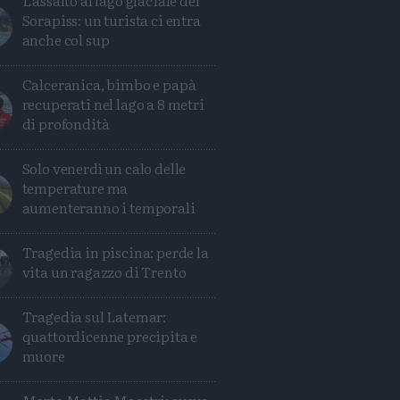
L'assalto al lago glaciale del
Sorapiss: un turista ci entra
anche col sup
Calceranica, bimbo e papà
recuperati nel lago a 8 metri
di profondità
Solo venerdì un calo delle
temperature ma
aumenteranno i temporali
Tragedia in piscina: perde la
vita un ragazzo di Trento
Tragedia sul Latemar:
quattordicenne precipita e
muore