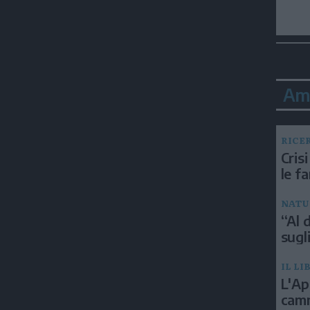
Am
RICE
Crisi
le f
NATU
“Al d
sugli
IL LI
L'Ap
camm