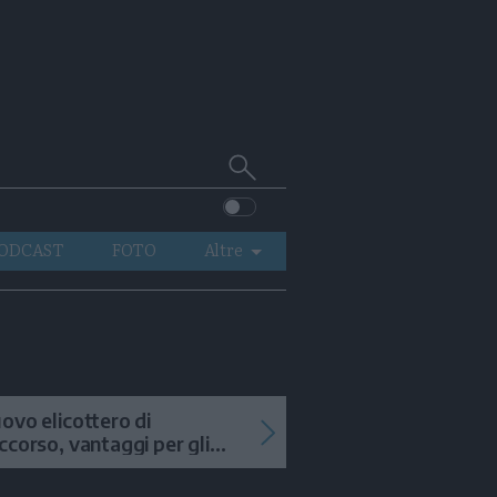
Cerca
su
Trentino
ODCAST
FOTO
Altre
VIDEO
GENERAZIONI
ITALIA-MONDO
ovo elicottero di
ccorso, vantaggi per gli
terventi in alta quota