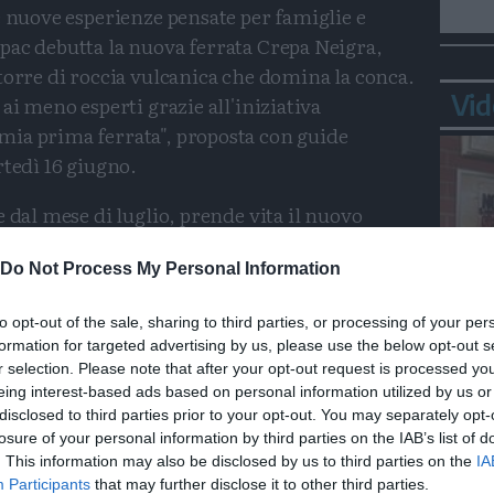
e nuove esperienze pensate per famiglie e
pac debutta la nuova ferrata Crepa Neigra,
torre di roccia vulcanica che domina la conca.
Vid
ai meno esperti grazie all'iniziativa
ia prima ferrata", proposta con guide
rtedì 16 giugno.
 dal mese di luglio, prende vita il nuovo
la magica", un percorso narrativo e artistico
he accompagna grandi e piccoli in una
Do Not Process My Personal Information
a, racconti e installazioni dedicate alla
to opt-out of the sale, sharing to third parties, or processing of your per
formation for targeted advertising by us, please use the below opt-out s
Bepp
r selection. Please note that after your opt-out request is processed y
sta
l via del ricco calendario di attività
eing interest-based ads based on personal information utilized by us or
diverse aree del comprensorio: escursioni
disclosed to third parties prior to your opt-out. You may separately opt-
i, esperienze a tema, appuntamenti con gli
losure of your personal information by third parties on the IAB’s list of
. This information may also be disclosed by us to third parties on the
IA
 numerose occasioni per vivere la montagna
Participants
that may further disclose it to other third parties.