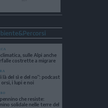
biente&Percorsi
RCA
 climatica, sulle Alpi anche
arfalle costrette a migrare
RA
i là del sì e del no”: podcast
 orsi, i lupi e noi
BRO
pennino che resiste:
ino solidale nelle terre del