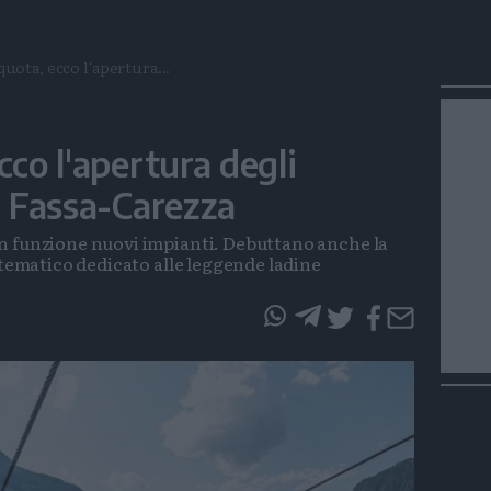
quota, ecco l'apertura...
cco l'apertura degli
di Fassa-Carezza
n funzione nuovi impianti. Debuttano anche la
 tematico dedicato alle leggende ladine
questo
questo
articolo
articolo
su
su
Whatsapp
Telegram