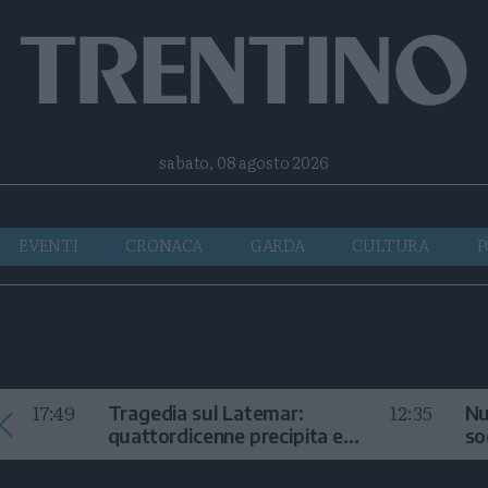
Facebook
Twitter
Instagram
Telegram
RSS
sabato, 08 agosto 2026
EVENTI
CRONACA
GARDA
CULTURA
P
17:49
12:35
Tragedia sul Latemar:
Nu
quattordicenne precipita e
so
muore
in