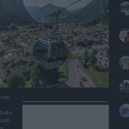
orse
e
trato
nisti
in