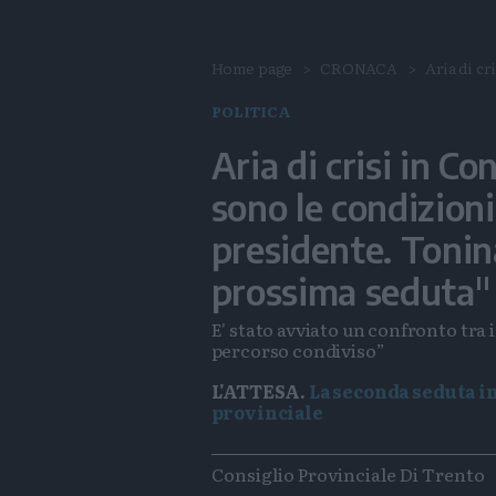
Home page
CRONACA
Aria di cri
POLITICA
Aria di crisi in Co
sono le condizioni
presidente. Tonin
prossima seduta"
E' stato avviato un confronto tra 
percorso condiviso”
L'ATTESA.
La seconda seduta i
provinciale
Tags
Consiglio Provinciale Di Trento