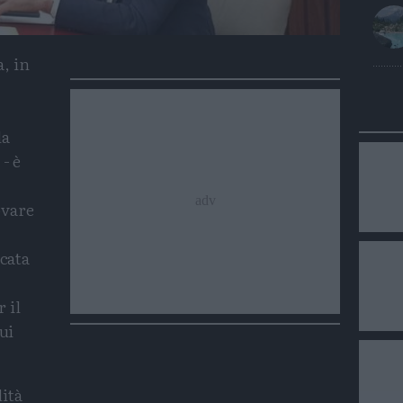
, in
la
- è
ovare
cata
 il
ui
ità