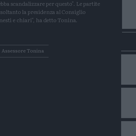
debba scandalizzare per questo". Le partite
oltanto la presidenza al Consiglio
esti e chiari", ha detto Tonina.
Condividi
Condividi
Twitter
Condividi
Mail
Assessore Tonina