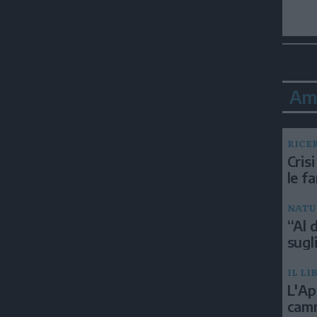
Am
RICE
Crisi
le f
NATU
“Al d
sugli
IL LI
L'Ap
camm