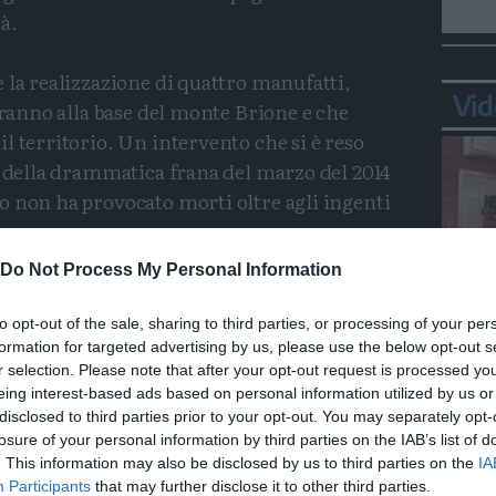
à.
 la realizzazione di quattro manufatti,
Vid
geranno alla base del monte Brione e che
l territorio. Un intervento che si è reso
o della drammatica frana del marzo del 2014
o non ha provocato morti oltre agli ingenti
na.
Do Not Process My Personal Information
getto, i tecnici hanno apportato delle
servazioni ricevute dal Servizio geologico
to opt-out of the sale, sharing to third parties, or processing of your per
in particolar modo sul vallo tomo numero 2,
formation for targeted advertising by us, please use the below opt-out s
Bepp
r selection. Please note that after your opt-out request is processed y
sta
i altri tre, verso la statale ed allontanato dalla
eing interest-based ads based on personal information utilized by us or
disclosed to third parties prior to your opt-out. You may separately opt-
losure of your personal information by third parties on the IAB’s list of
. This information may also be disclosed by us to third parties on the
IA
” e rese quindi meno ripide per consentire
Participants
that may further disclose it to other third parties.