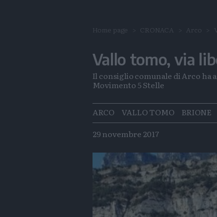
Home page
CRONACA
Arco
Vallo tomo, via li
Il consiglio comunale di Arco ha a
Movimento 5 Stelle
Tags
ARCO
VALLO TOMO
BRIONE
29 novembre 2017