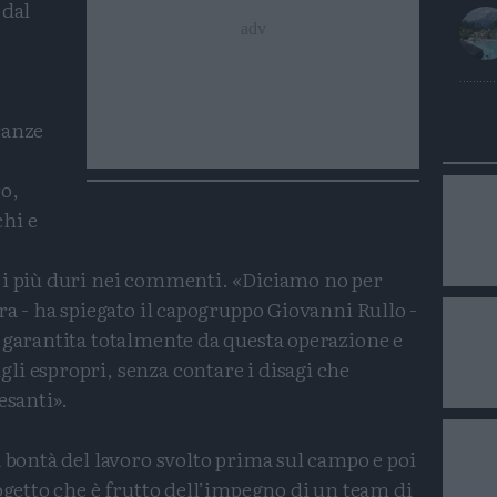
 dal
ranze
o,
hi e
 i più duri nei commenti. «Diciamo no per
ra - ha spiegato il capogruppo Giovanni Rullo -
 garantita totalmente da questa operazione e
i espropri, senza contare i disagi che
esanti».
a bontà del lavoro svolto prima sul campo e poi
rogetto che è frutto dell’impegno di un team di