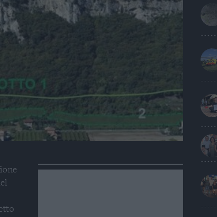
zione
el
etto