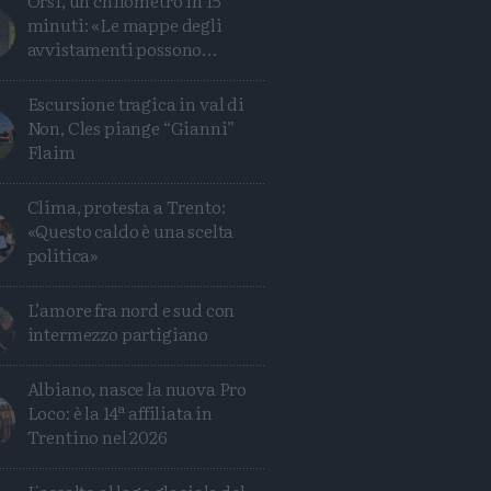
Orsi, un chilometro in 15
minuti: «Le mappe degli
avvistamenti possono
ingannare»
Escursione tragica in val di
Non, Cles piange “Gianni”
Flaim
Clima, protesta a Trento:
«Questo caldo è una scelta
politica»
L’amore fra nord e sud con
intermezzo partigiano
Albiano, nasce la nuova Pro
Loco: è la 14ª affiliata in
Trentino nel 2026