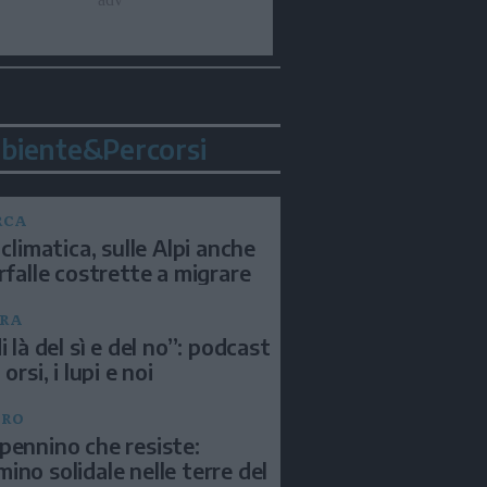
biente&Percorsi
RCA
 climatica, sulle Alpi anche
arfalle costrette a migrare
RA
i là del sì e del no”: podcast
 orsi, i lupi e noi
BRO
pennino che resiste:
ino solidale nelle terre del