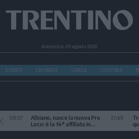
Facebook
Twitter
Instagram
Telegram
RSS
domenica, 09 agosto 2026
EVENTI
CRONACA
GARDA
CULTURA
P
09:57
17:49
Albiano, nasce la nuova Pro
Tr
Loco: è la 14ª affiliata in
qu
Trentino nel 2026
m