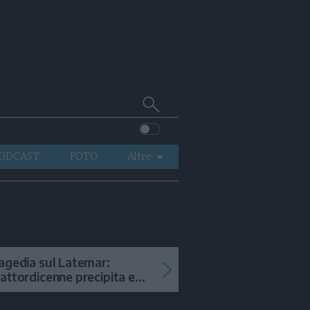
Cerca
su
Trentino
ODCAST
FOTO
Altre
VIDEO
GENERAZIONI
ITALIA-MONDO
agedia sul Latemar:
attordicenne precipita e
uore