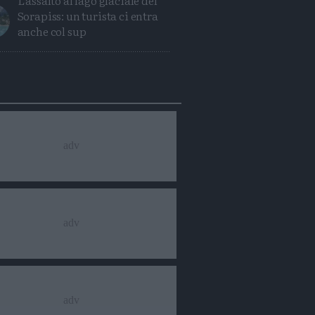
L'assalto al lago glaciale del
Sorapiss: un turista ci entra
anche col sup