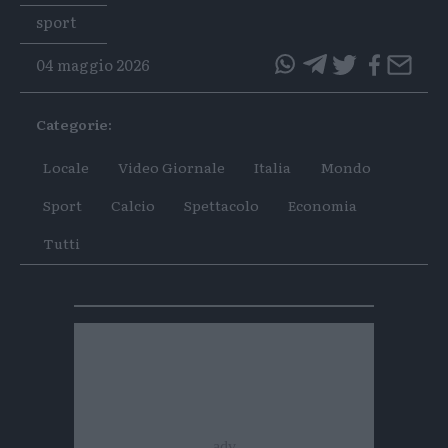
Tags
sport
04 maggio 2026
questo
questo
articolo
articolo
Categorie:
su
su
Whatsapp
Telegram
Locale
Video Giornale
Italia
Mondo
Sport
Calcio
Spettacolo
Economia
Tutti