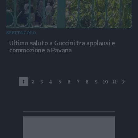
SPETTACOLO
Ultimo saluto a Guccini tra applausi e
commozione a Pavana
1
2
3
4
5
6
7
8
9
10
11
succe