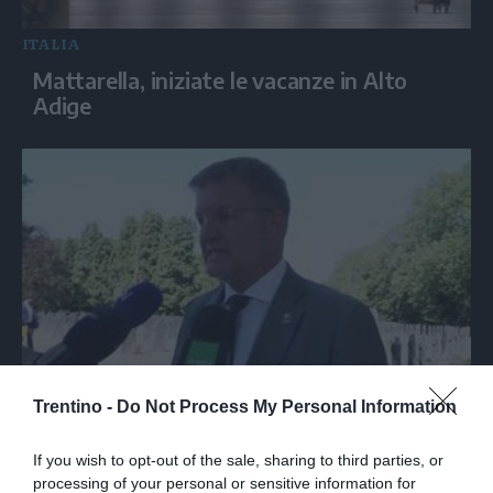
ITALIA
Mattarella, iniziate le vacanze in Alto
Adige
ITALIA
Trentino -
Do Not Process My Personal Information
Fidanza (FdI): 'Cgil di spalle ad
anniversario Marcinelle mentre La Russa
If you wish to opt-out of the sale, sharing to third parties, or
leggeva Mattarella, si vergogni!'
processing of your personal or sensitive information for