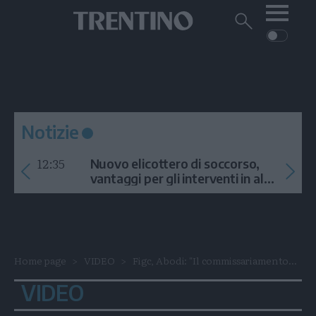
Me
Trentino
Cerca
su
Trentino
Cerca
su
Navigazione
Home
MONTAGNA
Trentino
principale
Facebook
Twitt
I
AMBIENTE
EVENTI
CRONACA
GARDA
CULTURA
PODCAST
Notizie
FOTO
Altre
12:35
Nuovo elicottero di soccorso,
VIDEO
vantaggi per gli interventi in alta
quota
GENERAZIONI
ITALIA-MONDO
Home page
VIDEO
Figc, Abodi: "Il commissariamento...
VIDEO