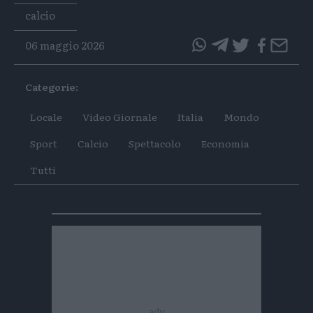
Tags
calcio
06 maggio 2026
questo
questo
articolo
articolo
Categorie:
su
su
Whatsapp
Telegram
Locale
Video Giornale
Italia
Mondo
Sport
Calcio
Spettacolo
Economia
Tutti