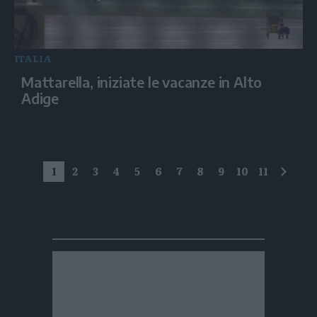
ITALIA
Mattarella, iniziate le vacanze in Alto
Adige
1
2
3
4
5
6
7
8
9
10
11
succe