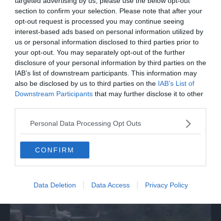
targeted advertising by us, please use the below opt-out
section to confirm your selection. Please note that after your
opt-out request is processed you may continue seeing
interest-based ads based on personal information utilized by
us or personal information disclosed to third parties prior to
your opt-out. You may separately opt-out of the further
disclosure of your personal information by third parties on the
IAB’s list of downstream participants. This information may
also be disclosed by us to third parties on the
IAB’s List of
Downstream Participants
that may further disclose it to other
third parties.
MONDO
Spagna, via ai controlli negli aeroporti per
Personal Data Processing Opt Outs
chi arriva dall'Italia
CONFIRM
Data Deletion
Data Access
Privacy Policy