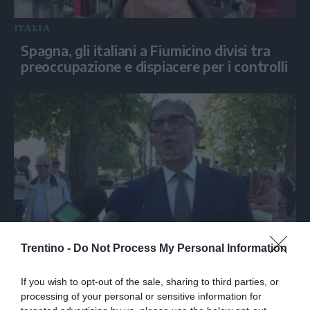
ITALIA
Spagna, gli italiani a Fiumicino divisi tra
preoccupazione e dispiacere per i controlli
ITALIA
Trentino -
Do Not Process My Personal Information
Marcinelle, La Russa: "C'è chi in passato
voltava le spalle a Marcinelle"
If you wish to opt-out of the sale, sharing to third parties, or
processing of your personal or sensitive information for