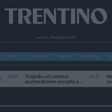
Facebook
Twitter
Instagram
Telegram
RSS
sabato, 08 agosto 2026
EVENTI
CRONACA
GARDA
CULTURA
P
17:49
12:35
Tragedia sul Latemar:
Nu
quattordicenne precipita e
so
muore
in
i