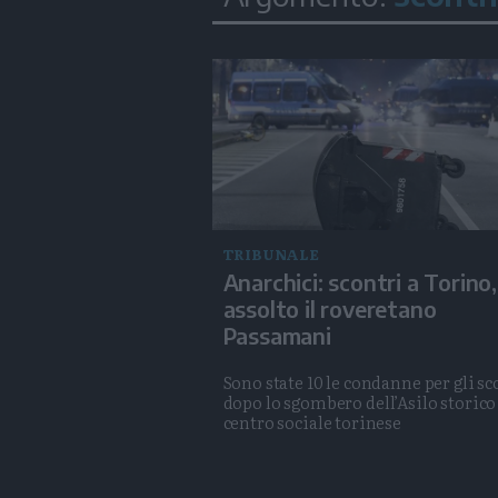
TRIBUNALE
Anarchici: scontri a Torino,
assolto il roveretano
Passamani
Sono state 10 le condanne per gli sc
dopo lo sgombero dell’Asilo storico
centro sociale torinese