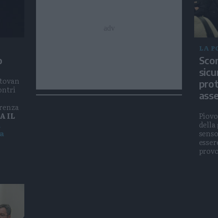
LA P
o
Scon
sicu
ntovan
prot
ontri
ass
erenza
A IL
Piovo
i
della
a
senso
esser
provo