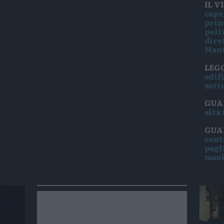
IL V
capel
prin
poli
dire
Man
LEGG
edifi
sott
GUA
alta
GUAR
cont
pagl
mani