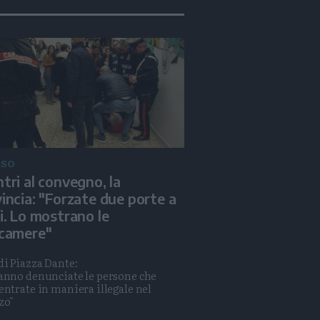
ASO
tri al convegno, la
incia: "Forzate due porte a
i. Lo mostrano le
ecamere"
di Piazza Dante:
anno denunciate le persone che
entrate in maniera illegale nel
zo"