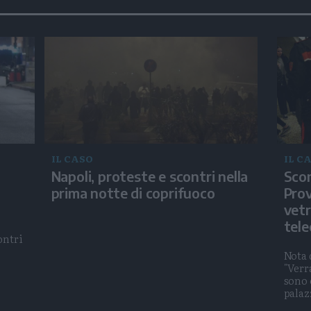
IL CASO
IL C
Napoli, proteste e scontri nella
Scon
prima notte di coprifuoco
Prov
vetr
tel
ontri
Nota 
"Verr
sono 
palaz