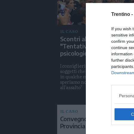
Trentino -
If you wish 
IL CASO
sensitive in
Scontri al convegno, la Leg
confirm you
"Tentativo di golpe
continue se
psicologico"
information 
further disc
I consiglieri Cavada e Job: "C'erano
participants
soggetti che dovrebbero rappresen
Downstream 
in qualche modo le istituzioni e ch
speriamo non abbiano aizzato
all'assalto"
Persona
IL CASO
Convegno sulle diversità di
Provincia