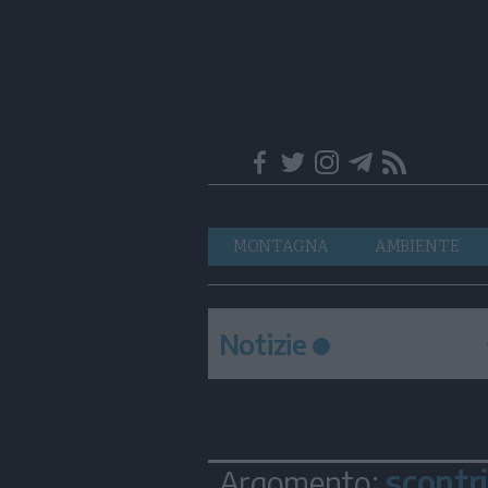
Trentino
Navigazione
MONTAGNA
AMBIENTE
principale
Notizie
scontr
Argomento: