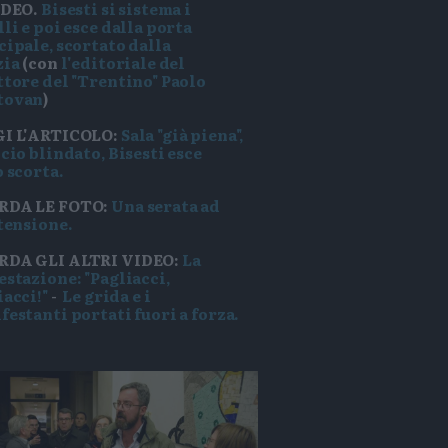
IDEO.
Bisesti si sistema i
li e poi esce dalla porta
cipale, scortato dalla
zia
(con
l'editoriale del
ttore del "Trentino" Paolo
tovan
)
I L'ARTICOLO:
Sala "già piena",
cio blindato, Bisesti esce
o scorta.
RDA LE FOTO:
Una serata ad
 tensione.
DA GLI ALTRI VIDEO:
La
estazione: "Pagliacci,
iacci!"
-
Le grida e i
festanti portati fuori a forza.