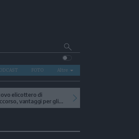
Cerca
su
Trentino
ODCAST
FOTO
Altre
VIDEO
GENERAZIONI
ovo elicottero di
ccorso, vantaggi per gli
ITALIA-MONDO
terventi in alta quota