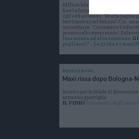
Edificio blindato da agenti in asse
fuori a forza e caricati dalle forze d
Cgil e Pd accusano: "Brutta pagina 
barricandosi nel Palazzo". Cia - accu
contrattacca: "Contestatori infarcit
pensano allo stesso modo". Dalzocch
Una serata ad alta tensione.
GU
pagliacci!"
-
Le grida e i manife
BRESSANONE
Maxi rissa dopo Bologna-No
Scontro per le strade di Bressanone
autentica guerriglia
IL VIDEO
Il momento degli scontr