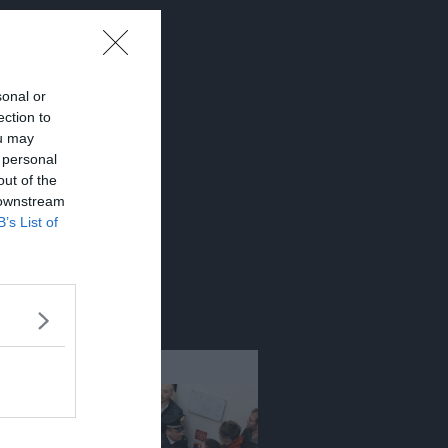
sonal or
ection to
ou may
 personal
out of the
 downstream
B’s List of