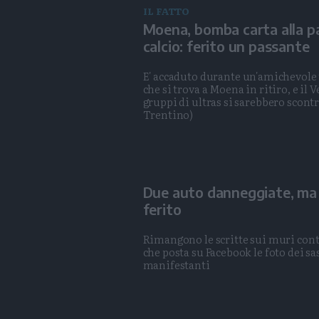
IL FATTO
Moena, bomba carta alla pa
calcio: ferito un passante
E' accaduto durante un'amichevole t
che si trova a Moena in ritiro, e il 
gruppi di ultras si sarebbero scontr
Trentino)
Due auto danneggiate, ma
ferito
Rimangono le scritte sui muri cont
che posta su Facebook le foto dei sas
manifestanti