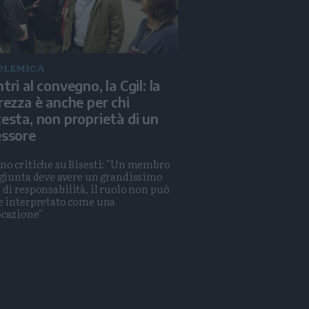
OLEMICA
tri al convegno, la Cgil: la
rezza è anche per chi
esta, non proprietà di un
essore
no critiche su Bisesti: "Un membro
 giunta deve avere un grandissimo
 di responsabilità, il ruolo non può
e interpretato come una
cazione"