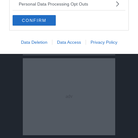
Personal Data Processing Opt Outs
CONFIRM
IL PROGETTO
Chic Respect, transizione ecologica in cucina
con (anche) uno chef trentino
Data Deletion
Data Access
Privacy Policy