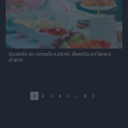
Quando un semplice picnic diventa un’opera
d’arte
1
2
3
4
5
...
8
successivo