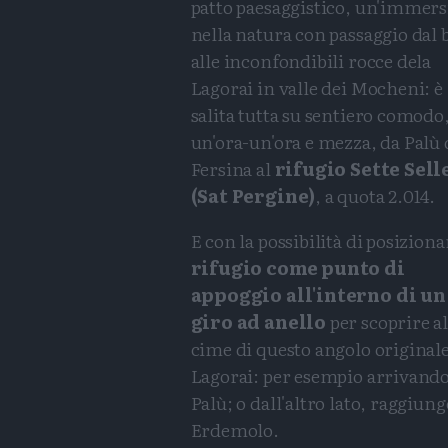
patto paesaggistico, un'immer
nella natura con passaggio dal 
alle inconfondibili rocce dela
Lagorai in valle dei Mocheni: è 
salita tutta su sentiero comodo
un'ora-un'ora e mezza, da Palù 
Fersina al
rifugio Sette Sell
(Sat Pergine)
, a quota 2.014.
E con la possibilità di posizion
rifugio come punto di
appoggio all'interno di un
giro ad anello
per scoprire a
cime di questo angolo originale
Lagorai: per esempio arrivando 
Palù; o dall'altro lato, raggiung
Erdemolo.