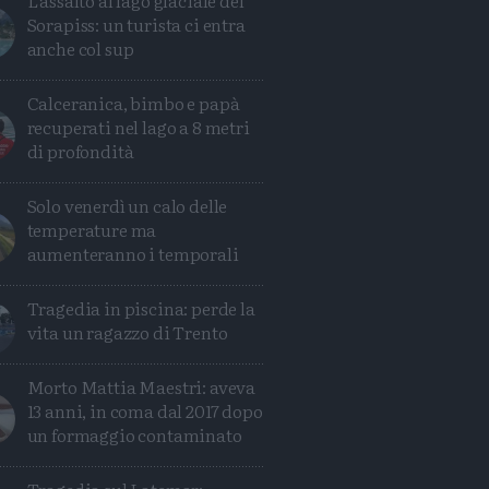
L'assalto al lago glaciale del
Sorapiss: un turista ci entra
anche col sup
Calceranica, bimbo e papà
recuperati nel lago a 8 metri
di profondità
Solo venerdì un calo delle
temperature ma
aumenteranno i temporali
Tragedia in piscina: perde la
vita un ragazzo di Trento
Morto Mattia Maestri: aveva
13 anni, in coma dal 2017 dopo
un formaggio contaminato