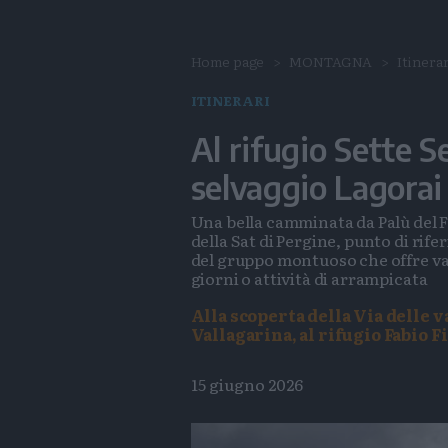
Home page
MONTAGNA
Itinerar
ITINERARI
Al rifugio Sette S
selvaggio Lagorai
Una bella camminata da Palù del Fe
della Sat di Pergine, punto di ri
del gruppo montuoso che offre vari
giorni o attività di arrampicata
Alla scoperta della Via delle va
Vallagarina, al rifugio Fabio 
15 giugno 2026