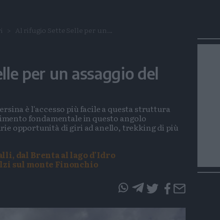
i
Al rifugio Sette Selle per un...
elle per un assaggio del
rsina è l'accesso più facile a questa struttura
ferimento fondamentale in questo angolo
e opportunità di giri ad anello, trekking di più
lli, dal Brenta al lago d'Idro
Filzi sul monte Finonchio
questo
questo
articolo
articolo