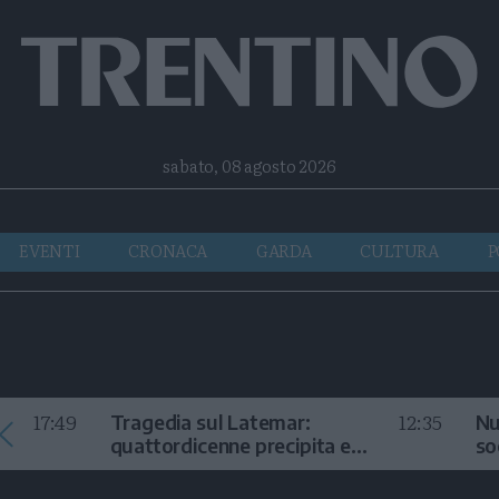
Facebook
Twitter
Instagram
Telegram
RSS
sabato, 08 agosto 2026
EVENTI
CRONACA
GARDA
CULTURA
P
17:49
12:35
Tragedia sul Latemar:
Nu
quattordicenne precipita e
so
muore
in