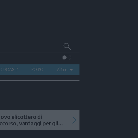
Cerca
su
Trentino
ODCAST
FOTO
Altre
VIDEO
GENERAZIONI
ITALIA-MONDO
ovo elicottero di
ccorso, vantaggi per gli
terventi in alta quota