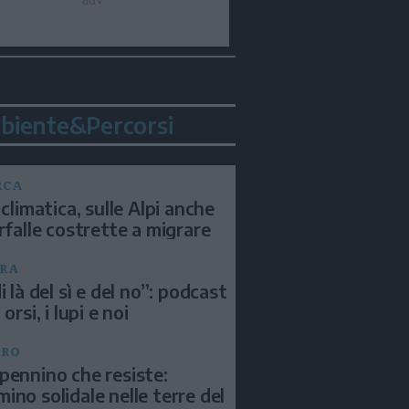
biente&Percorsi
RCA
 climatica, sulle Alpi anche
arfalle costrette a migrare
RA
i là del sì e del no”: podcast
 orsi, i lupi e noi
BRO
pennino che resiste:
ino solidale nelle terre del