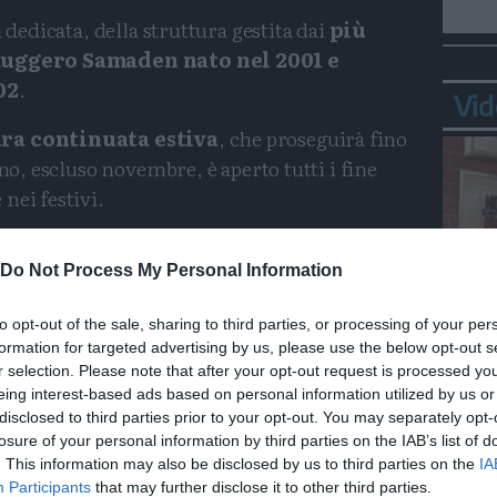
 dedicata, della struttura gestita dai
più
, Ruggero Samaden nato nel 2001 e
02
.
Vid
ura continuata estiva
, che proseguirà fino
nno, escluso novembre, è aperto tutti i fine
nei festivi.
 dalla Sat di Pergine,
ha 24 posti letto,
Do Not Process My Personal Information
5 persone, una camera da 4 e una da 5
to opt-out of the sale, sharing to third parties, or processing of your per
formation for targeted advertising by us, please use the below opt-out s
Bepp
ito Web
- è aperto tutto l’anno nei weekend e
r selection. Please note that after your opt-out request is processed y
sta
 da giugno a settembre e da Natale alla Befana.
eing interest-based ads based on personal information utilized by us or
ciaspole e sci d’alpinismo o scarponi e
disclosed to third parties prior to your opt-out. You may separately opt-
losure of your personal information by third parties on the IAB’s list of
. This information may also be disclosed by us to third parties on the
IA
Participants
that may further disclose it to other third parties.