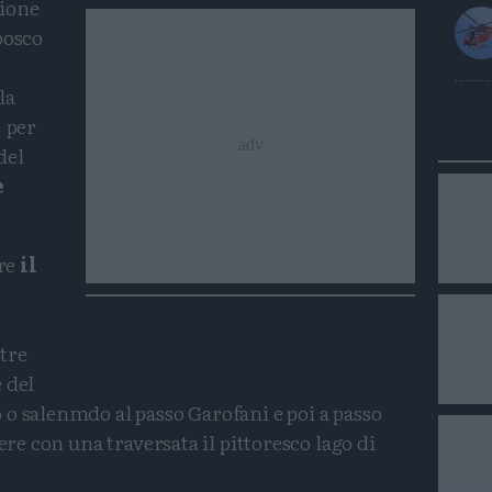
sione
bosco
la
, per
del
e
are
il
ltre
 del
o salenmdo al passo Garofani e poi a passo
ere con una traversata il pittoresco lago di