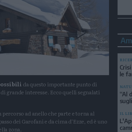
Am
RICE
Crisi
le f
possibili
da questo importante punto di
NATU
di grande interesse. Ecco quelli segnalati
“Al d
sugli
n percorso ad anello che parte e torna al
IL LI
L'Ap
 passo dei Garofani e da cima d’Ezze, ed è uno
camm
ella zona.