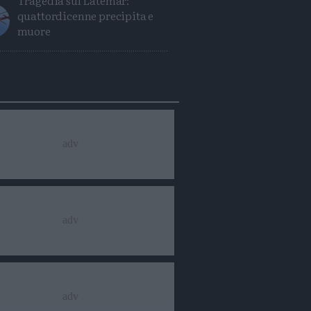
Tragedia sul Latemar:
quattordicenne precipita e
muore