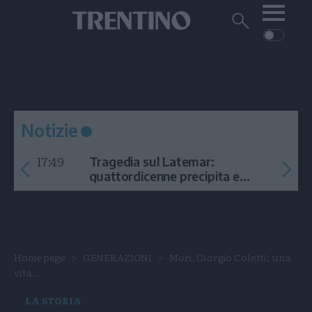
Me
Trentino
Cerca
su
Trentino
Cerca
su
Navigazione
Home
MONTAGNA
Trentino
principale
Facebook
Twitt
I
AMBIENTE
EVENTI
CRONACA
GARDA
CULTURA
PODCAST
Notizie
FOTO
Altre
17:49
Tragedia sul Latemar:
VIDEO
quattordicenne precipita e
muore
GENERAZIONI
ITALIA-MONDO
Home page
GENERAZIONI
Mori, Giorgio Coletti: una
vita...
LA STORIA