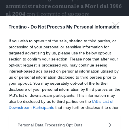
amministratore comunale a Mori dal 1996
al 2004
con il compito di assessore
all’agricoltura,turismo e ambiente, prima, e poi
Trentino -
Do Not Process My Personal Information
di presidente del consiglio comunale.
Durante questi incarichi politici, il mio occhio è
If you wish to opt-out of the sale, sharing to third parties, or
processing of your personal or sensitive information for
sempre stato attento ai problemi agricoli,
targeted advertising by us, please use the below opt-out
portando in questi ambienti le varie necessità e
section to confirm your selection. Please note that after your
richieste aziendali.
opt-out request is processed you may continue seeing
interest-based ads based on personal information utilized by
Grande è stata l’introduzione nei comuni di
us or personal information disclosed to third parties prior to
your opt-out. You may separately opt-out of the further
Mori, Ronzo Chienis ed Isera del
Patto
disclosure of your personal information by third parties on the
territoriale della valle di Gresta
, i benefici
IAB’s list of downstream participants. This information may
delle risorse agricole hanno salvato e
also be disclosed by us to third parties on the
IAB’s List of
Downstream Participants
that may further disclose it to other
modernizzato moltissime aziende di quell’area
third parties.
svantaggiata.
Personal Data Processing Opt Outs