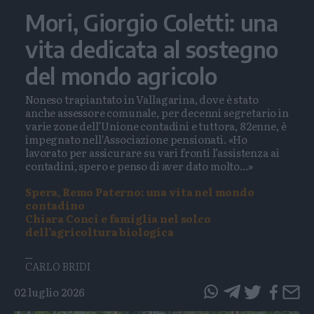
Mori, Giorgio Coletti: una
vita dedicata al sostegno
del mondo agricolo
Noneso trapiantato in Vallagarina, dove è stato
anche assessore comunale, per decenni segretario in
varie zone dell’Unione contadini e tuttora, 82enne, è
impegnato nell'Associazione pensionati. «Ho
lavorato per assicurare su vari fronti l’assistenza ai
contadini, spero e penso di aver dato molto...»
Spera, Remo Paterno: una vita nel mondo
contadino
Chiara Conci e famiglia nel solco
dell'agricoltura biologica
CARLO BRIDI
02 luglio 2026
questo
questo