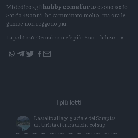
Mi dedico agli
hobby come l’orto
e sono socio
Sat da 48 anni, ho camminato molto, ma ora le
gambe non reggono più.
La politica? Ormai non c’è più: Sono deluso...».
Condividi
Condividi
Twitter
Condividi
Mail
questo
questo
articolo
articolo
su
su
Whatsapp
Telegram
I più letti
L'assalto al lago glaciale del Sorapiss:
un turista ci entra anche col sup