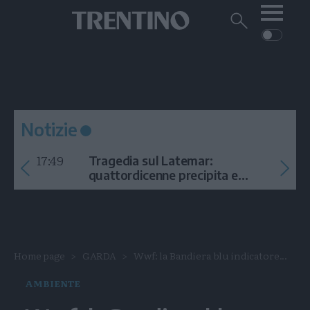
Me
Trentino
Cerca
su
Trentino
Cerca
su
Navigazione
Home
MONTAGNA
Trentino
principale
Facebook
Twitt
I
AMBIENTE
EVENTI
CRONACA
GARDA
CULTURA
PODCAST
Notizie
FOTO
Altre
17:49
Tragedia sul Latemar:
VIDEO
quattordicenne precipita e
muore
GENERAZIONI
ITALIA-MONDO
Home page
GARDA
Wwf: la Bandiera blu indicatore...
AMBIENTE