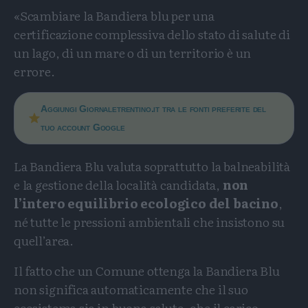
«Scambiare la Bandiera blu per una
certificazione complessiva dello stato di salute di
un lago, di un mare o di un territorio è un
errore.
Aggiungi Giornaletrentino.it tra le fonti preferite del
tuo account Google
La Bandiera Blu valuta soprattutto la balneabilità
e la gestione della località candidata,
non
l’intero equilibrio ecologico del bacino
,
né tutte le pressioni ambientali che insistono su
quell’area.
Il fatto che un Comune ottenga la Bandiera Blu
non significa automaticamente che il suo
ecosistema sia in buona salute, che il carico