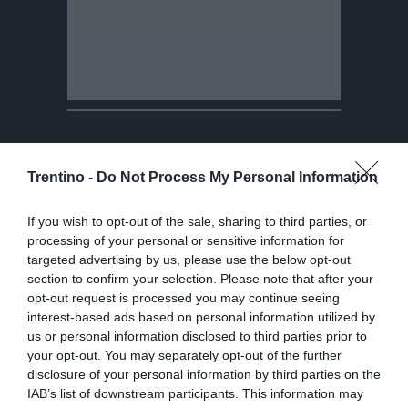
Una spiaggia ben gestita, ordinata, con
Trentino -
Do Not Process My Personal Information
cartellonistica, raccolta differenziata e servizi
efficienti è certamente una buona notizia; ma
If you wish to opt-out of the sale, sharing to third parties, or
non per questo il territorio circostante è
processing of your personal or sensitive information for
targeted advertising by us, please use the below opt-out
automaticamente sostenibile, né si può
section to confirm your selection. Please note that after your
concludere che non esistano problemi
opt-out request is processed you may continue seeing
ambientali più profondi».
interest-based ads based on personal information utilized by
us or personal information disclosed to third parties prior to
Secondo il Wwf Bergamo- Brescia, sarebbe più
your opt-out. You may separately opt-out of the further
disclosure of your personal information by third parties on the
corretto affermare che «
la Bandiera Blu è un
IAB’s list of downstream participants. This information may
indicatore parziale
, non una sentenza