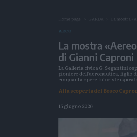
Home page
GARDA
La mostra «Ae
ARCO
La mostra «Aereop
di Gianni Caproni
La Galleria civica G. Segantini os
pioniere dell'aeronautica, figlio d
cinquanta opere futuriste ispirat
Alla scoperta del Bosco Caproni
15 giugno 2026