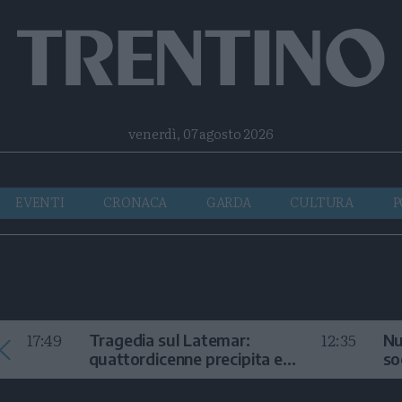
Facebook
Twitter
Instagram
Telegram
RSS
venerdì, 07 agosto 2026
EVENTI
CRONACA
GARDA
CULTURA
P
17:49
12:35
Tragedia sul Latemar:
Nu
quattordicenne precipita e
so
muore
in