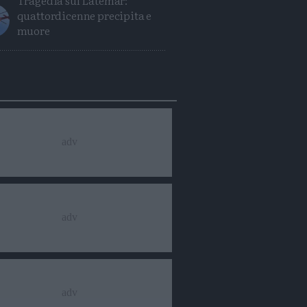
Tragedia sul Latemar:
quattordicenne precipita e
muore