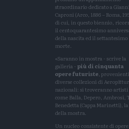
straordinario dedicato a Giann
Caproni (Arco, 1886 – Roma, 195
di cui, in questo biennio, rico
il centoquarantesimo annivers
della nascita ed il settantesimo
morte.
«Saranno in mostra - scrive la
galleria -
più di cinquanta
opere futuriste
, provenient
diverse collezioni di Aeropittu
nazionali: si troveranno artisti
come Balla, Depero, Ambrosi, Ta
Benedetta (Cappa Marinetti), la
della mostra.
Un nucleo consistente di opere 