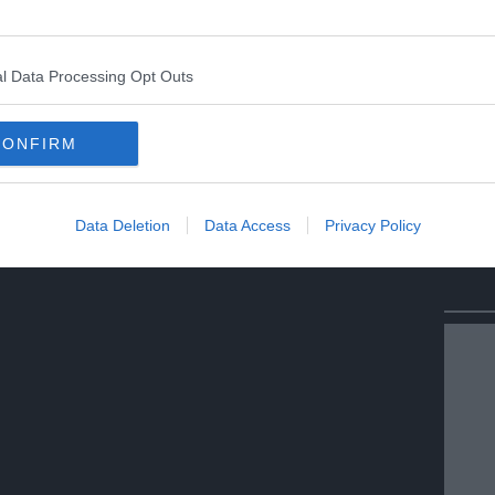
speciale progetto ad uno dei suoi figli più
a grandezza e al suo sogno di volare».
l Data Processing Opt Outs
Condividi
Condividi
Twitter
Condividi
Mail
CONFIRM
Data Deletion
Data Access
Privacy Policy