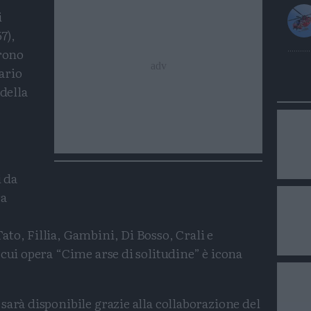
i
7),
rrono
ario
 della
i da
ra
to, Fillia, Gambini, Di Bosso, Crali e
 cui opera “Cime arse di solitudine” è icona
sarà disponibile grazie alla collaborazione del