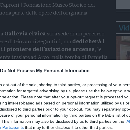
 Caproni | Fondazione Museo Storico del
ona parte delle opere dell’originaria
Vid
la
Galleria civica
sarà sede di un percorso
ere di Giovanni Segantini, ma
dedicherà i
il pioniere dell’aviazione arcense
, le
ente traslate ad Arco, nella tomba di famiglia
riposano anche la moglie Timina e numerosi
Do Not Process My Personal Information
lla per l’arte
resero Caproni uno dei
to opt-out of the sale, sharing to third parties, or processing of your per
formation for targeted advertising by us, please use the below opt-out s
Bepp
ssionati collezionisti di Aeropittura
e
r selection. Please note that after your opt-out request is processed y
sta
a attenzione, e alla creazione, da parte sua e
eing interest-based ads based on personal information utilized by us or
azionale dedicato all’Aeronautica, di cui nel
disclosed to third parties prior to your opt-out. You may separately opt-
losure of your personal information by third parties on the IAB’s list of
. This information may also be disclosed by us to third parties on the
IA
Participants
that may further disclose it to other third parties.
 trovato in Caproni un benefattore attento e