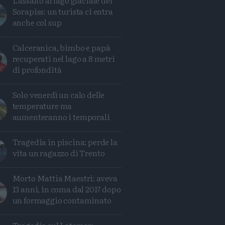
L'assalto al lago glaciale del
Sorapiss: un turista ci entra
anche col sup
Calceranica, bimbo e papà
recuperati nel lago a 8 metri
di profondità
Solo venerdì un calo delle
temperature ma
aumenteranno i temporali
Tragedia in piscina: perde la
vita un ragazzo di Trento
Morto Mattia Maestri: aveva
13 anni, in coma dal 2017 dopo
un formaggio contaminato