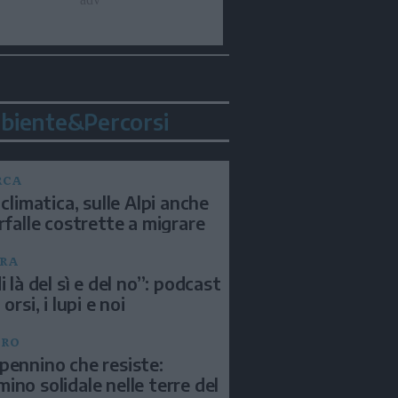
biente&Percorsi
RCA
 climatica, sulle Alpi anche
arfalle costrette a migrare
RA
i là del sì e del no”: podcast
 orsi, i lupi e noi
BRO
pennino che resiste:
ino solidale nelle terre del