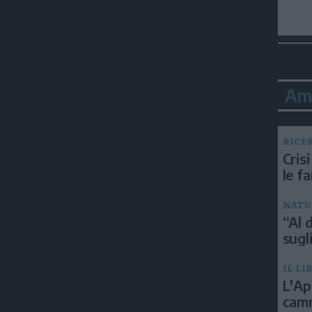
Am
RICE
Crisi
le f
NATU
“Al d
sugli
IL LI
L'Ap
camm