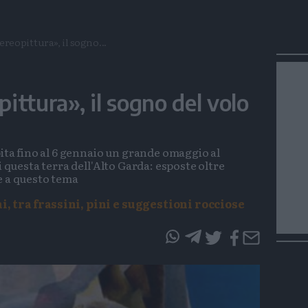
reopittura», il sogno...
ittura», il sogno del volo
pita fino al 6 gennaio un grande omaggio al
i questa terra dell'Alto Garda: esposte oltre
e a questo tema
, tra frassini, pini e suggestioni rocciose
questo
questo
articolo
articolo
su
su
Whatsapp
Telegram