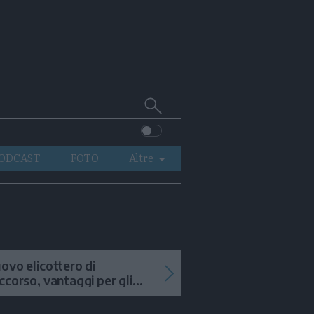
Cerca
su
Trentino
ODCAST
FOTO
Altre
VIDEO
GENERAZIONI
ITALIA-MONDO
ovo elicottero di
ccorso, vantaggi per gli
terventi in alta quota