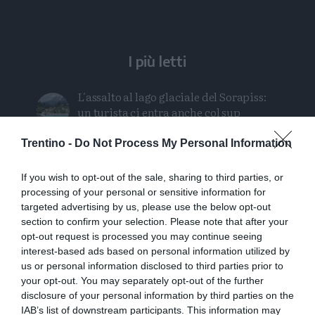
I più letti
L'assalto al lago glaciale del Sorapiss:
un turista ci entra anche col sup
Trentino -
Do Not Process My Personal Information
Calceranica, bimbo e papà recuperati
nel lago a 8 metri di profondità
If you wish to opt-out of the sale, sharing to third parties, or
processing of your personal or sensitive information for
Solo venerdì un calo delle temperature
targeted advertising by us, please use the below opt-out
ma aumenteranno i temporali
section to confirm your selection. Please note that after your
opt-out request is processed you may continue seeing
Tragedia in piscina: perde la vita un
interest-based ads based on personal information utilized by
ragazzo di Trento
us or personal information disclosed to third parties prior to
your opt-out. You may separately opt-out of the further
disclosure of your personal information by third parties on the
Tragedia sul Latemar: quattordicenne
IAB’s list of downstream participants. This information may
precipita e muore