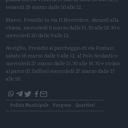
venerdì 29 marzo dalle 10 alle 12.
Marco. Presidio in via II Novembre, davanti alla
chiesa, mercoledì 6 marzo dalle 15.30 alle 18.30 e
mercoledì 20 dalle 9 alle 12.
Noriglio. Presidio al parcheggio di via Fontani
sabato 16 marzo dalle 9 alle 12, al Polo Scolastico
mercoledì 27 marzo dalle 15.30 alle 16.30 e vicino
al parco di Zaffoni mercoledì 27 marzo dalle 17
alle 18.
Condividi
Condividi
Twitter
Condividi
Mail
questo
questo
Tags
Polizia Municipale
Furgone
Quartieri
articolo
articolo
su
su
Whatsapp
Telegram