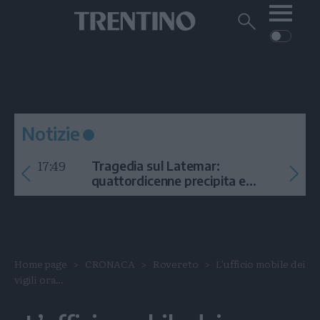
Me
Trentino
Cerca
su
Trentino
Cerca
su
Navigazione
Home
MONTAGNA
Trentino
principale
Facebook
Twitt
I
AMBIENTE
EVENTI
CRONACA
GARDA
CULTURA
PODCAST
Notizie
FOTO
Altre
17:49
Tragedia sul Latemar:
VIDEO
quattordicenne precipita e
muore
GENERAZIONI
ITALIA-MONDO
Home page
CRONACA
Rovereto
L’ufficio mobile dei
vigili ora...