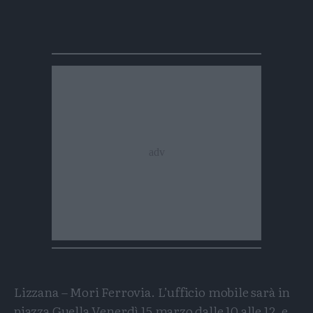
Lizzana – Mori Ferrovia. L’ufficio mobile sarà in
piazza Guella Venerdì 15 marzo dalle 10 alle 12, e