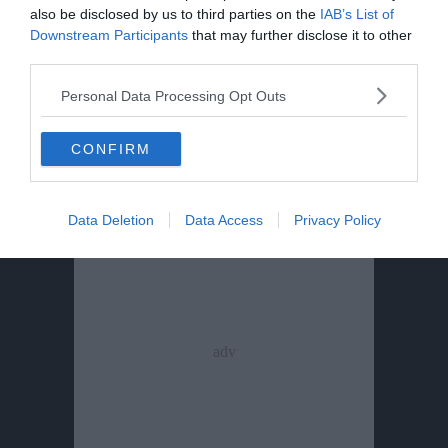
also be disclosed by us to third parties on the
IAB’s List of
Downstream Participants
that may further disclose it to other
Morto Mattia Maestri: aveva 13 anni, in
third parties.
coma dal 2017 dopo un formaggio
contaminato
Personal Data Processing Opt Outs
CONFIRM
Data Deletion
Data Access
Privacy Policy