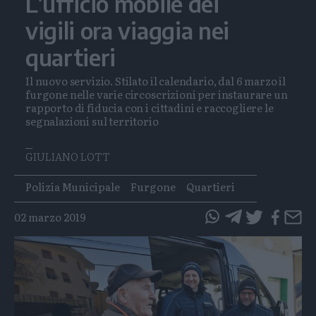
L’ufficio mobile dei
vigili ora viaggia nei
quartieri
Il nuovo servizio. Stilato il calendario, dal 6 marzo il
furgone nelle varie circoscrizioni per instaurare un
rapporto di fiducia con i cittadini e raccogliere le
segnalazioni sul territorio
GIULIANO LOTT
Tags
Polizia Municipale
Furgone
Quartieri
02 marzo 2019
questo
questo
articolo
articolo
su
su
Whatsapp
Telegram