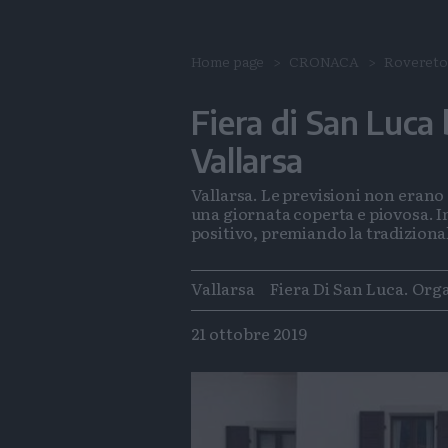
Home page
CRONACA
Roveret
Fiera di San Luca 
Vallarsa
Vallarsa. Le previsioni non erano c
una giornata coperta e piovosa. I
positivo, premiando la tradizional
Tags
Vallarsa
Fiera Di San Luca. Org
21 ottobre 2019