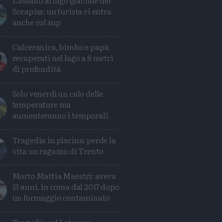
L'assalto al lago glaciale del
Sorapiss: un turista ci entra
anche col sup
Calceranica, bimbo e papà
recuperati nel lago a 8 metri
di profondità
Solo venerdì un calo delle
temperature ma
aumenteranno i temporali
Tragedia in piscina: perde la
vita un ragazzo di Trento
Morto Mattia Maestri: aveva
13 anni, in coma dal 2017 dopo
un formaggio contaminato