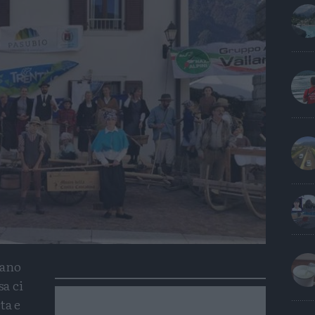
rano
sa ci
ta e