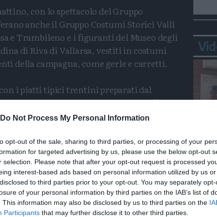
mattino, con lo spettacolo del Gruppo
C’erano anche il Gruppo Costumi Storici Valli
rsa e Trambileno e i figuranti del Museo degli
Vid
adina di Riva di Vallarsa, vestiti in costumi
enti della campagna, come gerle e carretti.
con i piatti tipici trentini preparati dal
iazione Il Tucul. La Sat di Vallarsa ha offerto
iornata si è snodata tra lo spettacolo degli
Do Not Process My Personal Information
el formaggio e i balli del Gruppo Costumi
alla fiera, organizzata come di consueto dal
to opt-out of the sale, sharing to third parties, or processing of your per
formation for targeted advertising by us, please use the below opt-out s
 il supportod el Comune di Vallarsa, alcune
Bepp
r selection. Please note that after your opt-out request is processed y
sta
un’esposizione curata dal Museo degli usi e
eing interest-based ads based on personal information utilized by us or
 incentrata sulle antiche pratiche di
disclosed to third parties prior to your opt-out. You may separately opt-
losure of your personal information by third parties on the IAB’s list of
. This information may also be disclosed by us to third parties on the
IA
Participants
that may further disclose it to other third parties.