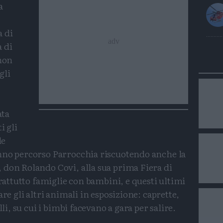
a
a di
 di
 non
gli
ata
i gli
le
nno percorso Parrocchia riscuotendo anche la
 don Rolando Covi, alla sua prima Fiera di
prattutto famiglie con bambini, e questi ultimi
are gli altri animali in esposizione: caprette,
lli, su cui i bimbi facevano a gara per salire.