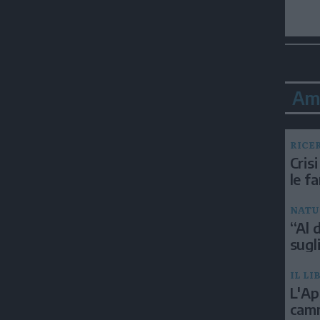
Am
RICE
Crisi
le f
NATU
“Al d
sugli
IL LI
L'Ap
camm