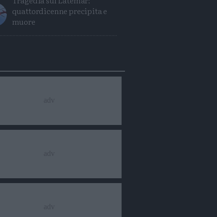
Tragedia sul Latemar:
quattordicenne precipita e
muore