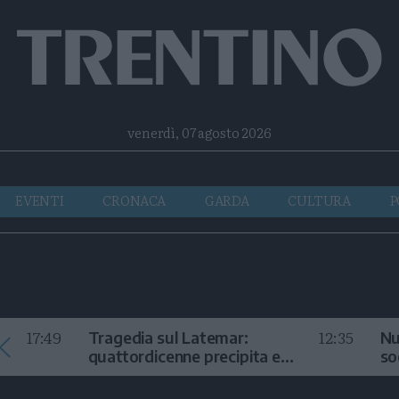
Facebook
Twitter
Instagram
Telegram
RSS
venerdì, 07 agosto 2026
EVENTI
CRONACA
GARDA
CULTURA
P
17:49
12:35
Tragedia sul Latemar:
Nu
quattordicenne precipita e
so
muore
in