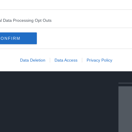
Condividi
Condividi
Twitter
Condividi
Mail
l Data Processing Opt Outs
anizza
CONFIRM
Data Deletion
Data Access
Privacy Policy