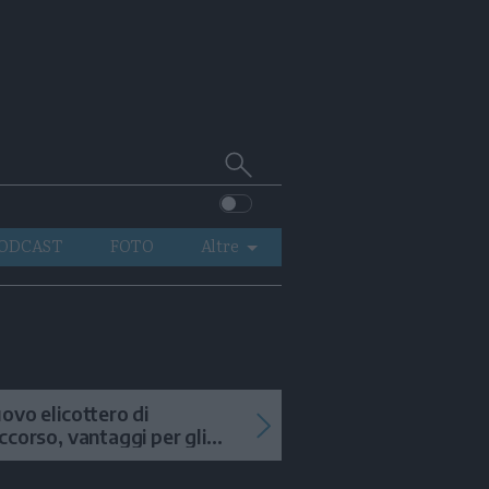
Cerca
su
Trentino
ODCAST
FOTO
Altre
VIDEO
GENERAZIONI
ITALIA-MONDO
ovo elicottero di
ccorso, vantaggi per gli
terventi in alta quota