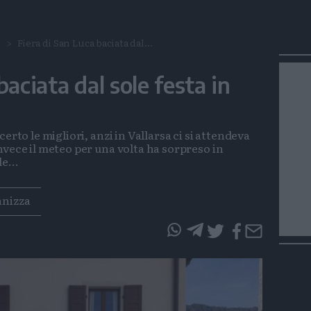
o
Fiera di San Luca baciata dal...
baciata dal sole festa in
erto le migliori, anzi in Vallarsa ci si attendeva
nvece il meteo per una volta ha sorpreso in
e...
anizza
questo
questo
articolo
articolo
su
su
Whatsapp
Telegram