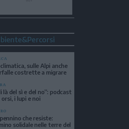
biente&Percorsi
RCA
 climatica, sulle Alpi anche
arfalle costrette a migrare
RA
i là del sì e del no”: podcast
 orsi, i lupi e noi
BRO
pennino che resiste:
ino solidale nelle terre del