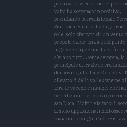
piovosa. Invece il meteo per un
volta ha sorpreso in positivo,
premiando la tradizionale Fier
San Luca con una bella giornata
sole, solo sferzata da un vento
proprio caldo, ma a quel punto 
ingredienti per una bella festa
c’erano tutti. Come sempre, la
principale attrazione era la sfil
dei bovini, che ha visto coinvolt
allevatori della valle assieme al
loro le vacche e manze, che ha
benedizione del nuovo parroco,
san Luca. Molti i visitatori, so
si sono appassionati nell’osserv
maialini, conigli, galline e cava