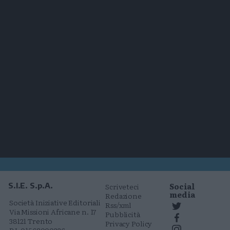
Social
S.I.E. S.p.A.
Scriveteci
media
Redazione
Società Iniziative Editoriali
Rss/xml
Via Missioni Africane n. 17
Pubblicità
38121 Trento
Privacy Policy
P.I. 01568000226