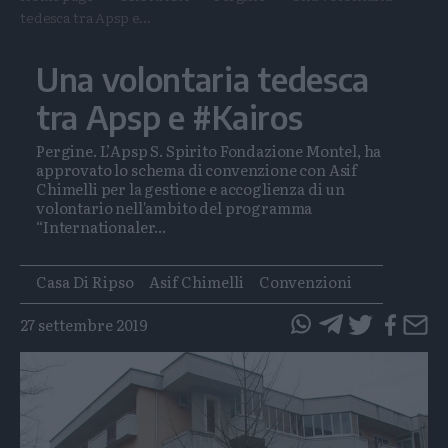
tedesca tra Apsp e...
Una volontaria tedesca
tra Apsp e #Kairos
Pergine. L’Apsp S. Spirito Fondazione Montel, ha
approvato lo schema di convenzione con Asif
Chimelli per la gestione e accoglienza di un
volontario nell'ambito del programma
“Internationaler...
Tags
Casa Di Ripso
Asif Chimelli
Convenzioni
27 settembre 2019
questo
questo
articolo
articolo
su
su
Whatsapp
Telegram