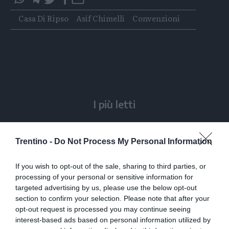
questo
questo
Tags
Casa Di Ripso
Asif Chimelli
Convenzioni
articolo
articolo
su
su
Whatsapp
Telegram
I più letti
L'assalto al lago glaciale del Sorapiss:
un turista ci entra anche col sup
Trentino -
Do Not Process My Personal Information
Solo venerdì un calo delle temperature
If you wish to opt-out of the sale, sharing to third parties, or
ma aumenteranno i temporali
processing of your personal or sensitive information for
targeted advertising by us, please use the below opt-out
section to confirm your selection. Please note that after your
Calceranica, bimbo e papà recuperati
opt-out request is processed you may continue seeing
nel lago a 8 metri di profondità
interest-based ads based on personal information utilized by