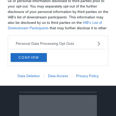
us or personal information disclosed to third parties prior to
Tragedia in piscina: perde la vita un
your opt-out. You may separately opt-out of the further
ragazzo di Trento
disclosure of your personal information by third parties on the
IAB’s list of downstream participants. This information may
also be disclosed by us to third parties on the
IAB’s List of
Morto Mattia Maestri: aveva 13 anni, in
Downstream Participants
that may further disclose it to other
coma dal 2017 dopo un formaggio
third parties.
contaminato
Personal Data Processing Opt Outs
Sei escursionisti bloccati dal
maltempo: intervento del Soccorso
CONFIRM
Alpino
Data Deletion
Data Access
Privacy Policy