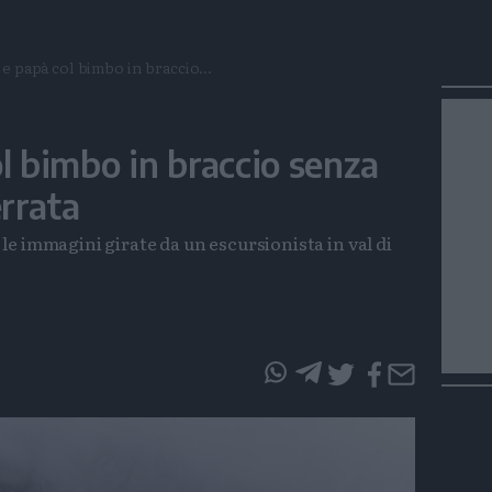
 papà col bimbo in braccio...
 bimbo in braccio senza
errata
e immagini girate da un escursionista in val di
questo
questo
articolo
articolo
su
su
Whatsapp
Telegram