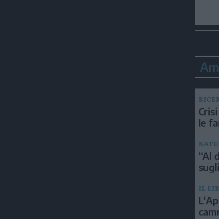
Am
RICE
Crisi
le f
NATU
“Al d
sugli
IL LI
L'Ap
camm