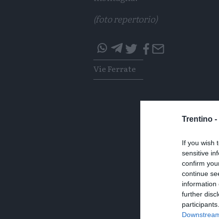
(foto repertorio)
questo
questo
Tags
Vie Ferrate
articolo
articolo
su
su
Whatsapp
Telegram
Trentino -
If you wish 
sensitive in
confirm you
continue se
information 
further disc
participants
Downstream 