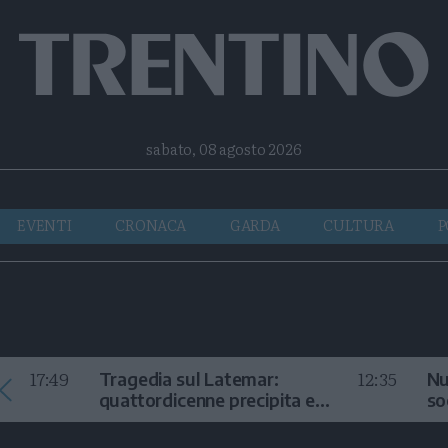
Facebook
Twitter
Instagram
Telegram
RSS
sabato, 08 agosto 2026
EVENTI
CRONACA
GARDA
CULTURA
P
17:49
12:35
Tragedia sul Latemar:
Nu
quattordicenne precipita e
so
muore
in