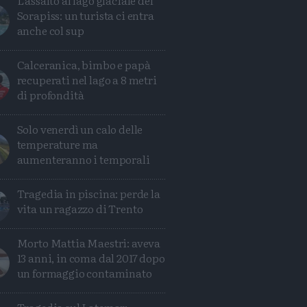
L'assalto al lago glaciale del
Sorapiss: un turista ci entra
anche col sup
Calceranica, bimbo e papà
recuperati nel lago a 8 metri
di profondità
Solo venerdì un calo delle
temperature ma
aumenteranno i temporali
Tragedia in piscina: perde la
vita un ragazzo di Trento
Morto Mattia Maestri: aveva
13 anni, in coma dal 2017 dopo
un formaggio contaminato