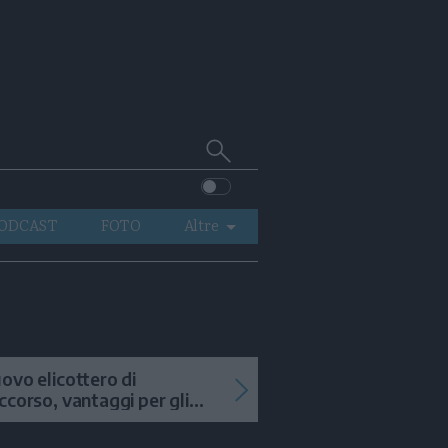
Cerca
su
Trentino
ODCAST
FOTO
Altre
VIDEO
GENERAZIONI
ITALIA-MONDO
ovo elicottero di
ccorso, vantaggi per gli
terventi in alta quota