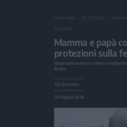
Home page
MONTAGNA
Mamma e
IL CASO
Mamma e papà col
protezioni sulla f
Impressionano e creano scalpore l
Fassa
Tags
Vie Ferrate
08 luglio 2024