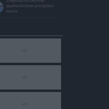
Tragedia sul Latemar:
quattordicenne precipita e
muore