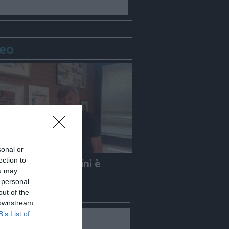
eo
sonal or
ection to
e Carletti: «Guccini è
ou may
to un Nomade»
 personal
out of the
 downstream
B’s List of