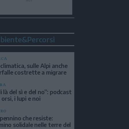
biente&Percorsi
RCA
 climatica, sulle Alpi anche
arfalle costrette a migrare
RA
i là del sì e del no”: podcast
 orsi, i lupi e noi
BRO
pennino che resiste:
ino solidale nelle terre del