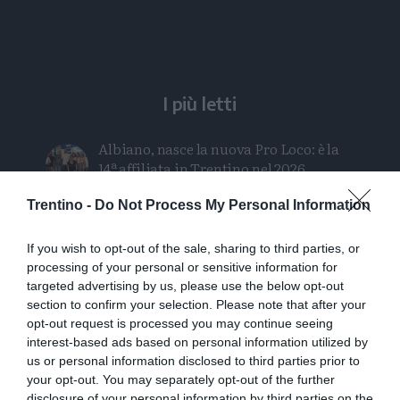
I più letti
Albiano, nasce la nuova Pro Loco: è la
14ª affiliata in Trentino nel 2026
Trentino -
Do Not Process My Personal Information
Intervento sul ghiacciaio della
Presanella: soccorsa una cordata di
If you wish to opt-out of the sale, sharing to third parties, or
quattro persone
processing of your personal or sensitive information for
targeted advertising by us, please use the below opt-out
Stasera a Folgaria il docufilm sul
section to confirm your selection. Please note that after your
bombardamento di S.Ilario
opt-out request is processed you may continue seeing
interest-based ads based on personal information utilized by
Orsi, un chilometro in 15 minuti: «Le
us or personal information disclosed to third parties prior to
mappe degli avvistamenti possono
your opt-out. You may separately opt-out of the further
disclosure of your personal information by third parties on the