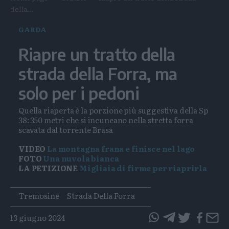
della...
GARDA
Riapre un tratto della
strada della Forra, ma
solo per i pedoni
Quella riaperta è la porzione più suggestiva della Sp
38: 350 metri che si incuneano nella stretta forra
scavata dal torrente Brasa
VIDEO
La montagna frana e finisce nel lago
FOTO
Una nuvola bianca
LA PETIZIONE
Migliaia di firme per riaprirla
Tags
Tremosine
Strada Della Forra
13 giugno 2024