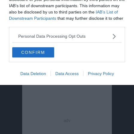
ingannare»
IAB’s list of downstream participants. This information may
also be disclosed by us to third parties on the
IAB’s List of
Escursione tragica in val di Non, Cles
Downstream Participants
that may further disclose it to other
piange “Gianni” Flaim
third parties.
Incidente nel canyon della Val Noana,
Personal Data Processing Opt Outs
ferita un’escursionista
CONFIRM
Data Deletion
Data Access
Privacy Policy