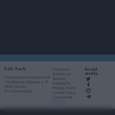
Social
S.I.E. S.p.A.
Scriveteci
media
Redazione
Società Iniziative Editoriali
Rss/xml
Via Missioni Africane n. 17
Pubblicità
38121 Trento
Privacy Policy
P.I. 01568000226
Cookie Policy
Comunicati
stampa