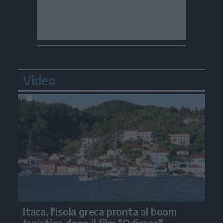
Video
Itaca, l'isola greca pronta al boom
turistico dopo il film "Odissea"