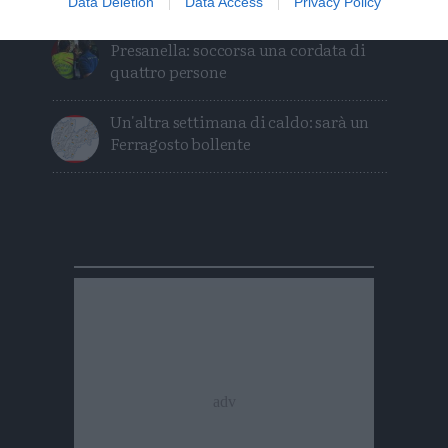
Data Deletion
Data Access
Privacy Policy
Intervento sul ghiacciaio della
Presanella: soccorsa una cordata di
quattro persone
Un'altra settimana di caldo: sarà un
Ferragosto bollente