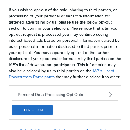
questo
questo
articolo
articolo
If you wish to opt-out of the sale, sharing to third parties, or
su
su
processing of your personal or sensitive information for
Whatsapp
Telegram
targeted advertising by us, please use the below opt-out
section to confirm your selection. Please note that after your
opt-out request is processed you may continue seeing
I più letti
interest-based ads based on personal information utilized by
us or personal information disclosed to third parties prior to
your opt-out. You may separately opt-out of the further
Albiano, nasce la nuova Pro Loco: è la
disclosure of your personal information by third parties on the
14ª affiliata in Trentino nel 2026
IAB’s list of downstream participants. This information may
also be disclosed by us to third parties on the
IAB’s List of
Dolomiti, ancora grandi frane sul
Downstream Participants
that may further disclose it to other
monte Pelmo
third parties.
Personal Data Processing Opt Outs
Le Aquile di San Martino e Primiero
animano il Ferragosto
CONFIRM
Val d'Ultimo, tragedia della montagna:
muore un sessantenne