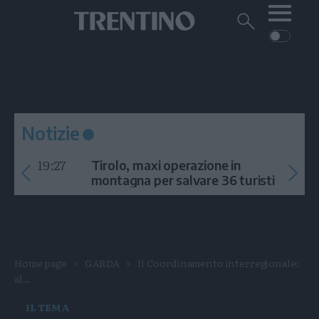
Me
Trentino
Cerca
su
Trentino
Cerca
su
Navigazione
Home
MONTAGNA
Trentino
principale
Facebook
Twitt
I
AMBIENTE
EVENTI
CRONACA
GARDA
CULTURA
PODCAST
Notizie
FOTO
Altre
19:27
Tirolo, maxi operazione in
VIDEO
montagna per salvare 36 turisti
GENERAZIONI
ITALIA-MONDO
Home page
GARDA
Il Coordinamento interregionale:
al...
IL TEMA