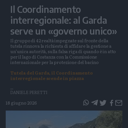
Il Coordinamento
interregionale: al Garda
serve un «governo unico»
Il gruppo di 42 realtà impegnate sul fronte della
tutela rinnova la richiesta di affidare la gestione a
un’unica autorità, sulla falsa riga di quando è in atto
per il lago di Costanza con la Commissione
internazionale per la protezione del bacino
Tutela del Garda, il Coordinamento
interregionale scende in piazza
DANIELE PERETTI
18 giugno 2026
questo
questo
articolo
articolo
su
su