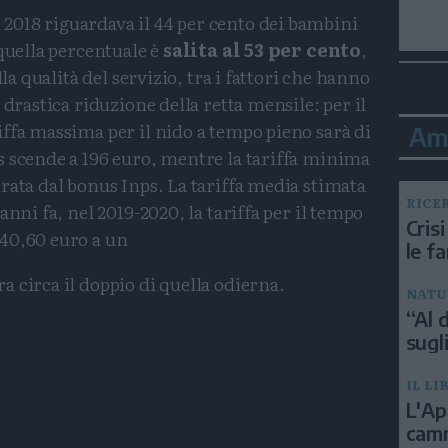
 2018 riguardava il 44 per cento dei bambini
quella percentuale è
salita al 53 per cento
,
lla qualità del servizio, tra i fattori che hanno
 drastica riduzione della retta mensile: per il
ffa massima per il nido a tempo pieno sarà di
Am
s scende a 196 euro, mentre la tariffa minima
erata dal bonus Inps. La tariffa media stimata
RICE
anni fa, nel 2019-2020, la tariffa per il tempo
Crisi
40,60 euro a un
le f
 circa il doppio di quella odierna.
NATU
“Al d
Condividi
Condividi
Twitter
Condividi
Mail
sugli
IL LI
L'Ap
camm