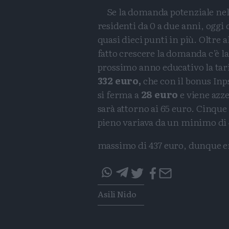
Se la domanda potenziale nel
residenti da 0 a due anni, oggi 
quasi dieci punti in più. Oltre a
fatto crescere la domanda c’è la
prossimo anno educativo la tari
332 euro,
che con il bonus Inp
si ferma a
28 euro
e viene azz
sarà attorno ai 65 euro. Cinque 
pieno variava da un minimo di 
massimo di 437 euro, dunque era
questo
questo
Tags
Asili Nido
articolo
articolo
su
su
Whatsapp
Telegram