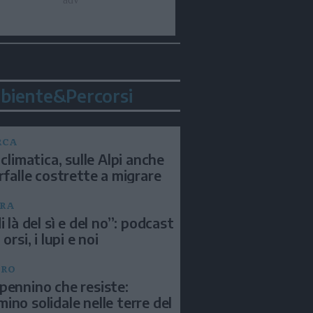
biente&Percorsi
RCA
 climatica, sulle Alpi anche
arfalle costrette a migrare
RA
i là del sì e del no”: podcast
 orsi, i lupi e noi
BRO
pennino che resiste:
ino solidale nelle terre del