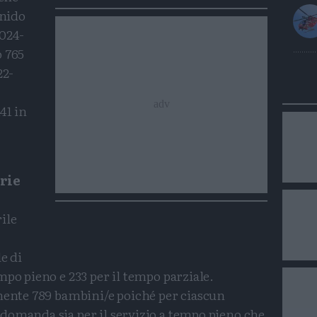
 nido
2024-
o 765
22-
41 in
rie
ile
e di
mpo pieno e 233 per il tempo parziale.
amente 789 bambini/e poiché per ciascun
domanda sia per il servizio a tempo pieno che