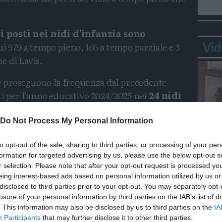
5
i posti nei nidi d'infanzia sono
Vid
ui 979 a tempo pieno, 165 a tempo parziale e 3
e di Lavis.
 proseguono la frequenza dal precedente
ti per l’anno educativo 2024/2025 nei
24 nidi
3 nei nidi a tempo pieno e 81 nei nidi a tempo
Do Not Process My Personal Information
 posti soddisfano il 74% delle richieste
to opt-out of the sale, sharing to third parties, or processing of your per
seguito alle rinunce, fisiologiche, nella
formation for targeted advertising by us, please use the below opt-out s
Bepp
r selection. Please note that after your opt-out request is processed y
sta
 probabilmente ammessi altri bambini
eing interest-based ads based on personal information utilized by us or
disclosed to third parties prior to your opt-out. You may separately opt-
losure of your personal information by third parties on the IAB’s list of
enca le posizioni e le assegnazioni in base ai
. This information may also be disclosed by us to third parties on the
IA
o d’infanzia. Il posto è stato assegnato
Participants
that may further disclose it to other third parties.