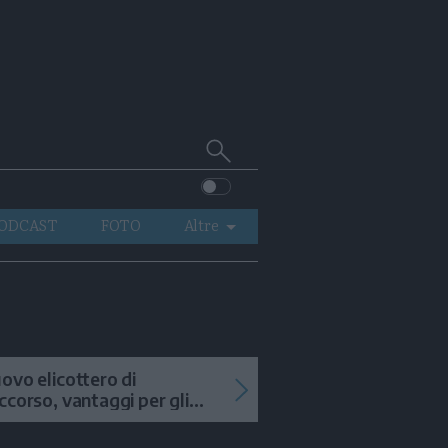
Cerca
su
Trentino
ODCAST
FOTO
Altre
VIDEO
GENERAZIONI
ITALIA-MONDO
ovo elicottero di
ccorso, vantaggi per gli
terventi in alta quota