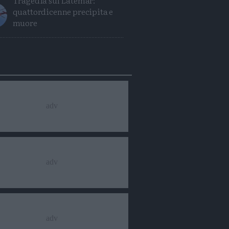
Tragedia sul Latemar:
quattordicenne precipita e
muore