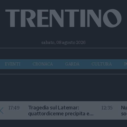
Facebook
Twitter
Instagram
Telegram
RSS
sabato, 08 agosto 2026
EVENTI
CRONACA
GARDA
CULTURA
P
17:49
12:35
Tragedia sul Latemar:
Nu
quattordicenne precipita e
so
muore
in