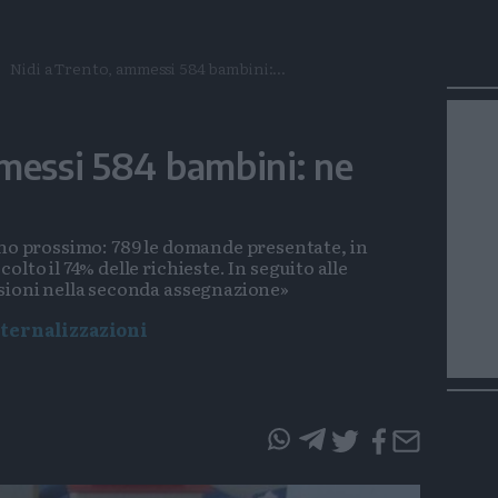
Nidi a Trento, ammessi 584 bambini:...
messi 584 bambini: ne
nno prossimo: 789 le domande presentate, in
lto il 74% delle richieste. In seguito alle
ssioni nella seconda assegnazione»
esternalizzazioni
questo
questo
articolo
articolo