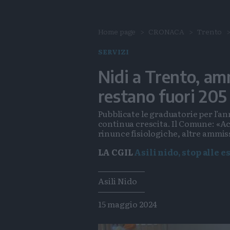
Home page
CRONACA
Trento
SERVIZI
Nidi a Trento, am
restano fuori 205
Pubblicate le graduatorie per l’a
continua crescita. Il Comune: «Acco
rinunce fisiologiche, altre ammi
LA CGIL
Asili nido, stop alle 
Tags
Asili Nido
15 maggio 2024