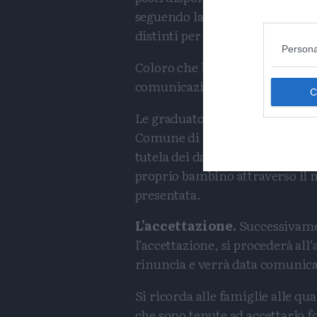
seguendo la graduatoria, tenuto
distinti per fasce d’età.
Persona
Coloro che hanno avuto l’asseg
comunicazione “di cortesia” (sm
Le graduatorie con le relative a
Comune di Trento fino a gioved
tutela dei dati dei minori. I ge
proprio bambino attraverso il
presentata.
L’accettazione.
Successivamen
l’accettazione, si procederà all’
rinuncia e verrà data comunica
Si ricorda alle famiglie alle qua
che sono tenute ad accettarlo 